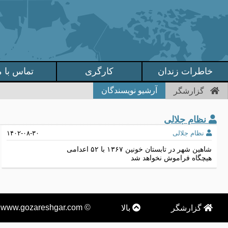
خاطرات زندان
کارگری
تماس با م
آرشیو نویسندگان
گزارشگر
نظام جلالی
نظام جلالی
۱۴۰۲-۰۸-۳۰
شاهین شهر در تابستان خونین ۱۳۶۷ با ۵۲ اعدامی
هیچگاه فراموش نخواهد شد
© www.gozareshgar.com
گزارشگر
بالا