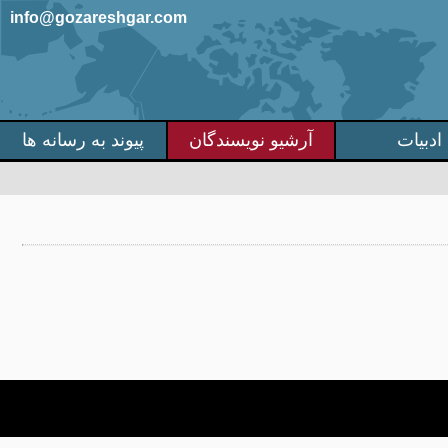
info@gozareshgar.com
ادبیات
آرشیو نویسندگان
پیوند به رسانه ها