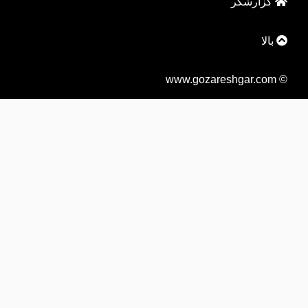
گزارشگر
بالا
© www.gozareshgar.com