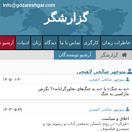
info@gozareshgar.com
گزارشگر
خاطرات زندان
کارگری
تماس با ما
دیدگاه
زنان
ادبیات
آرشیو ن
آرشیو نویسندگان
گزارشگر
منوچهر صالحی لاهیجی
منوچهر صالحی لاهیجی
۱۴۰۵-۰۱-۳۰
«نه به جنگ» یا «نه به جنگ‌های تجاوزگرایانه»؟ نگرش
مارکسی به جنگ
منوچهر صالحی لاهیجی
۱۴۰۳-۰۵-۲۹
اخلاق و سیاست
«مُرال» در روم باستان به‌معنی آداب و رسوم بود و
سیسرو فیلسوف…