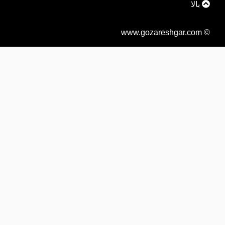
بالا
© www.gozareshgar.com