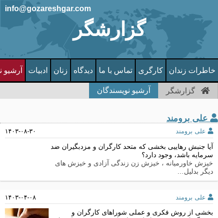
info@gozareshgar.com
گزارشگر
خاطرات زندان
کارگری
تماس با ما
دیدگاه
زنان
ادبیات
آرشیو ن
آرشیو نویسندگان
گزارشگر
علی برومند
علی برومند
۱۴۰۳-۰۸-۳۰
آیا جنبش رهاییی بخشی که متحد کارگران و مزدبگیران ضد
سرمایه باشد، وجود دارد؟
خیزش خاورمیانه ، خیزش زن زندگی آزادی و خیزش های
دیگر بدلیل…
علی برومند
۱۴۰۳-۰۴-۰۸
بخشی از روش فکری و عملی شوراهای کارگران و