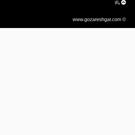
بالا
© www.gozareshgar.com