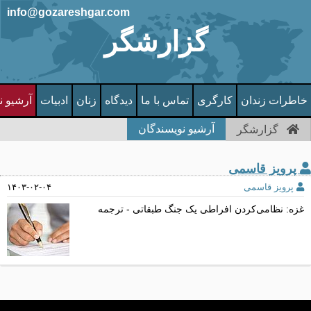
info@gozareshgar.com
گزارشگر
خاطرات زندان
کارگری
تماس با ما
دیدگاه
زنان
ادبیات
آرشیو ن
آرشیو نویسندگان
گزارشگر
پرويز قاسمی
پرويز قاسمی
۱۴۰۳-۰۲-۰۴
غزه: نظامی‌کردن افراطی یک جنگ طبقاتی - ترجمه