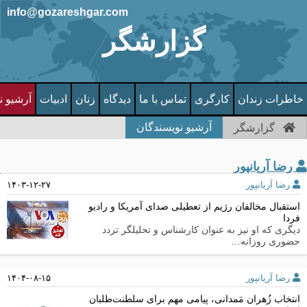
info@gozareshgar.com
گزارشگر
خاطرات زندان
کارگری
تماس با ما
دیدگاه
زنان
ادبیات
آرشیو ن
آرشیو نویسندگان
گزارشگر
رضا آریانپور
رضا آریانپور
۱۴۰۳-۱۲-۲۷
استقبال مخالفان رژیم از تعطیلی صدای آمریکا و رادیو
فردا
دیگری که او نیز به عنوان کارشناس و تحلیلگر تردد
حضوری روزانه…
رضا آریانپور
۱۴۰۴-۰۸-۱۵
انتخاب زُهران مَمدانی، پیامی مهم برای سلطنت‌طلبان