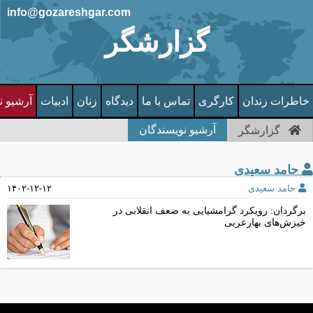
info@gozareshgar.com
گزارشگر
خاطرات زندان
کارگری
تماس با ما
دیدگاه
زنان
ادبیات
آرشیو ن
آرشیو نویسندگان
گزارشگر
حامد سعیدی
حامد سعیدی
۱۴۰۲-۱۲-۱۲
برگردان: رویکرد گرامشیایی به ضعف انقلابی در
خیزش‌های بهارعربی