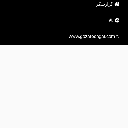
گزارشگر
بالا
© www.gozareshgar.com