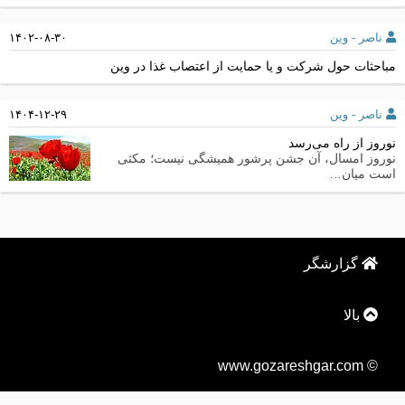
ناصر - وین
۱۴۰۲-۰۸-۳۰
مباحثات حول شرکت و یا حمایت از اعتصاب غذا در وین
ناصر - وین
۱۴۰۴-۱۲-۲۹
نوروز از راه می‌رسد
نوروز امسال، آن جشن پرشور همیشگی نیست؛ مکثی
است میان…
گزارشگر
بالا
© www.gozareshgar.com