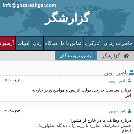
info@gozareshgar.com
گزارشگر
خاطرات زندان
کارگری
تماس با ما
دیدگاه
زنان
ادبیات
آرشیو ن
آرشیو نویسندگان
گزارشگر
ناصر - وین
ناصر - وین
۱۴۰۲-۰۸-۳۰
درباره سیاست خارجی دولت اتریش و مواضع وزیر خارجه
اش
ناصر - وین
۱۴۰۳-۰۳-۲۰
درباره وظایف ما در خارج از کشور!
جنبش دمکراتیک, مبارزه با رژیم را با دیدگاه ایدئولوژیک
انجام…