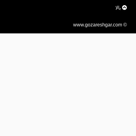
بالا
© www.gozareshgar.com