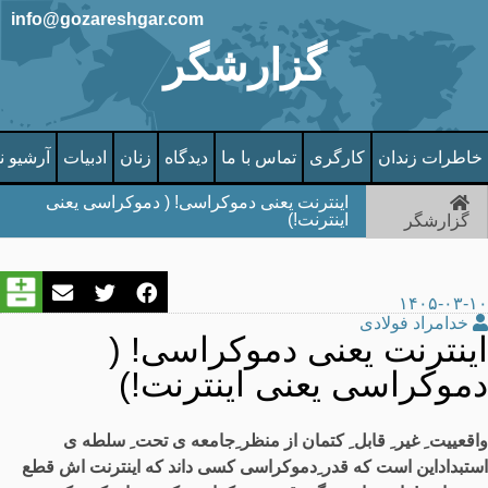
info@gozareshgar.com
گزارشگر
خاطرات زندان
کارگری
تماس با ما
دیدگاه
زنان
ادبیات
آرشیو ن
اینترنت یعنی دموکراسی! ( دموکراسی یعنی
اینترنت!)
گزارشگر
۱۴۰۵-۰۳-۱۰
خدامراد فولادی
اینترنت یعنی دموکراسی! (
دموکراسی یعنی اینترنت!)
واقعییت ِ غیر ِ قابل ِ کتمان از منظر ِجامعه ی تحت ِ سلطه ی
استبداداین است که قدر ِدموکراسی کسی داند که اینترنت اش قطع