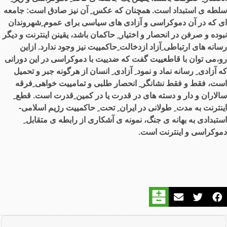
سلطه ی استبداد است. همچنان که عکس ِ آن نیز صادق است: جامعه
ای که در آن دموکراسی و آزادی های سیاسی برای عموم ِشهروندان
نبوده و صرفن در انحصار و اختیار ِ حاکمان باشد، یقینن اینترنت و دیگر
رسانه های ارتباطی ِآزاد ازدخالت ِحاکمییت نیز وجود ندارد. ازاین
رو،می توان با قاطعییت گفت که ضدییت با دموکراسی در این دورانی
که آزادی ِ رسانه نماد و نمود ِ آزادی ِ انسان از هرگونه جبر و تحمیل
است، فقط و فقط نشانگر ِ انحصار طلبی و تمامییت خواهی ِفرقه
سالاران و دار و دسته های در قدرت یا در کمین ِقدرت است. قطع ِ
اینترنت به مدت ِ طولانی در ایران ِ تحت ِ حاکمییت رژیم اسلامی-
استبدادی به بهانه ی جنگ، نمونه ی آشکاری از رابطه ی متقابل ِ
دموکراسی و اینترنت است.