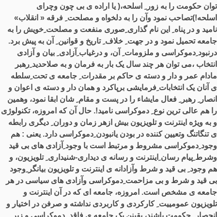
توان حکومت را به زور ِ اسلحه،( یا اراده ی بی چون وچرای
اسلحه!)تصاحب نمود وآن را به دلخواه و مصلحت ِ فرقه « انقلاب»
نامید و در پناه ِ این نام گذاری ِصوری منفعت و مصلحت ِخویش را به
جامعه تحمیل نمود و در جهت ِ خلاف ِ تاریخ و قوانین ِ آن به پیش برد.
درنبود ِدموکراسی و ملزومات ِ آن، و درغیاب ِآزادی ِ بیان و آزادی
ِانتخاب ،می توان هر چند سال یک بار به فرمان و به صلاحدید ِرهبر
ِمادام عمر و دار و دسته ی حاکم بر مقدرات ِ جامعه ی تحت ِسلطه
ی آنان یک انتخابات ِفرمایشی برپاکرد و همان دار و دسته ی اعوان و
انصار ِ رهبر ِ فعال مایشاء را در پست و مقام ِ شان ابقا نمود، وهمین
را هم عالی ترین نوع ِ دموکراسی نامید!. حال آن که امروزه، تکنولوژی
و به ویژه اینترنت و تلویزیون بیش ازهر زمان و دوران ِ دیگری رابطه
ی تنگاتنگ وتعیین کننده در بودن یانبودن ِدموکراسی دارد. یعنی : هم
وجود ِدموکراسی مشروط و مرتبط است با وجود ِآزادی های بی قید
وشرط ِپیام رسان ِاینترنت و رسانه ی دیداری-شنیداری ِ تلویزیون، و
هم وجود ِ بی قید و شرط وآزادانه ی اینترنت و تلویزیون بیانگر ِوجود
ِبی قید و شرط و بی مزاحمت ِدموکراسی وآزادی های سیاسی در هر
جامعه ی مشخص است. امروزه، جامعه ای که در آن اینترنت و
تلویزیون عمومییت ِ کارکردی و کاربردی نداشته و صرفن در اختیار و
انحصار ِ حکومت باشند، یقینن یک جامعه ی فاقد ِ دموکراسی و زیر ِ