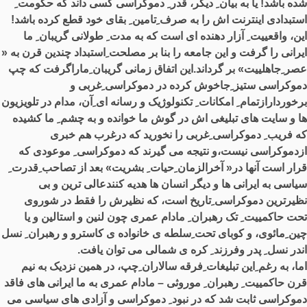
شده باشد! یا به بیان ِ دیگر، قدر ِ دموکراسی کسی داند که حکومت ِ
استبدادی اینترنت اش را به صرف ِتامین ِ بقای خود قطع کرده باشد!
این، واقعییت ِ آزار دهنده ای است که به مدت ِ طولانی گریبان ِ ما
ایرانی را گرفت و این جامعه را بنا بر مصلحت ِاستبداد چندین قرن به «
عصر ِجاهلییت» بر گرداند.این اتفاق زمانی گریبان ِماراگرفت که چپ
ِدموکراسی ستیز ِجاخوش کرده در دموکراسی ِغربی و
برخوردارازتمام ِ امکانات ِ تکنولوژیک و رسانه ای ِآن، مدام در تلویزیون
ها و سایت های تبلیغی اش در گوش ما خوانده و به چشم ِ ما کشیده
که فریب ِ دموکراسی ِغربی را نخورید که درغرب هم خبری
ازدموکراسی نیست،و نتیجه می گیرند که دموکراسی ِ موعودی که
قرار است آنها در« آخرالزمان ِحیات ِ بشریت» بعد از تصاحب ِقدرت ِ
سیاسی به ایرانی ها و دیگر انسان ها هدیه کنندعالی ترین و بی
نظیرترین دموکراسی ِتاریخ است، که نظیرش را فقط در شوروی
ِتحت حاکمییت ِ تک رهبران ِ مادام عمری چون لنین و استالین و یا
چین ِمائوی، و کوبای تحت ِسلطه ی خانواده ی کاسترو و رهبران ِ نسل
اندر نسل ِ پدر وفرزند ِ کره ی شمالی می توان یافت.
اما، به رغم ِاین تبلیغات ِفرقه سالاران ِچپ، در همین نزدیک به نیم
قرن حاکمییت ِ رهبران ِ موروثی – مادام عمری به ما ایرانی های فاقد
ِدموکراسی ثابت شد که در نبود ِ دموکراسی و آزادی های سیاسی می