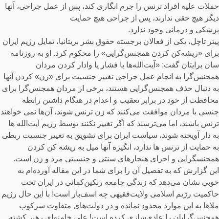
حملات علیه افراد ترنس را جرم انگاری کند، پس از عمل جراحی، آنها
دیگر هیچ حقی ندارند، پس از جراحی هیچ حمایت
پزشکی و درمانی وجود ندارد.
پیتر تاچل، یکی از فعالان برجسته حقوق بشر بریتانیا، تمایل رژیم ایران
برای «ریشه‌کن کردن همجنس‌گرایی» را محکوم کرد. او به روزنامه
سان برایتان گفت: «آیت‌الله‌ها با فشار یا وادار کردن مردان
همجنس‌گرا به انجام عمل جراحی تغییر جنسیت برای «زن» کردن آنها
به دنبال حذف همجنس‌گرایی هستند، برخی از مردان همجنس‌گرا برای
محافظت از خود در برابر تعقیب و اعدام در هنگام داشتن رابطه
جنسی با مردان موافقت می‌کنند که زن ترنس شوند، آن‌ها نمی خواهند
ترنس باشند، اما می‌ترسند که اگر تغییر نکنند توسط رژیم آیت‌الله ها
به دار آویخته شوند، سیاست ایران برای تشویق به تغییر جنسیت ربطی
به حمایت از ترنس ها ندارد، انگیزه آنها میل به ریشه کن کردن
همجنسگرایی و اجرای هنجارهای سنتی و جنسیتی مرد و زن است.
این گزارش که به تفصیل آن را برای شما در این مقاله آورده‌ام به
خوبی نشان می‌دهد که زندگی جامعه رنکین‌کمانی در ایران تحت
حاکمیت رژیم اسلامی ولایت‌فقیهی چه اسف‌بار است! با این حال رژیم
ملاها به این موارد محدود نمانده و در دولت‌های متفاوت سرکوب
همجنس‌گرایان را عادی‌سازی کرده است! علی خامنه‌ای رهبر کشته