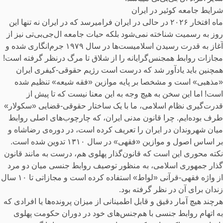
شرایط جامعه کوئیر در ایران
ماه افتخار ۲۰۲۶ در حالی در ایران فرامیرسد که در ایران نه تنها این
روز به رسمیت شناخته نمی‌شود بلکه حیات جامعه ال‌جی‌بی‌تی نیز از
آغاز به قدرت رسیدن اسلامیست‌ها در سال ۱۹۷۹ جرم‌انگاری شده و
مجازات روابط همجنس‌گرایانه را از شلاق تا مرگ درنظر گرفته است!
همچنین باید یادآور شد که درست است رژیم حقوقی-کیفری ایران
«مذهبی» است و مشخصا بر پایه موازین «فقه شیعه» تنظیم شده
است! اما این سخن به هیچ وجه به این معنا نیست که تا پیش از
قدرت‌گیری نظام اسلامی، ما با یک ساختار حقوقی-قضایی «سکولار»
طرف بوده‌ایم. چرا قانون مدنی ایران، که چارچوب‌های اصلی روابط
میان شهروندان در ایران را تعریف کرده است، در دوره‌ی رضا‌شاه و
بر اساس اصول و موازین «فقهی» در سال ۱۳۱۰ تدوین شده است.
نکته محوری این است که قانون‌گذار پهلوی هم، درست به مانند قانون
گذار جمهوری اسلامی، به منظور توصیف روابط جنسی میان دو مرد
از واژه فقهی-قرآنی «لواط» استفاده کرده است و مجازاتی تا ۱۰ سال
زندان برای آن در نظر گرفته بود.
هرچند هیچ آمار دقیق و قابل اطمینانی از میزان پرونده‌ها یا افرادی که
به اتهام روابط جنسی با هم‌جنس‌های خود در دوران حکومت پهلوی