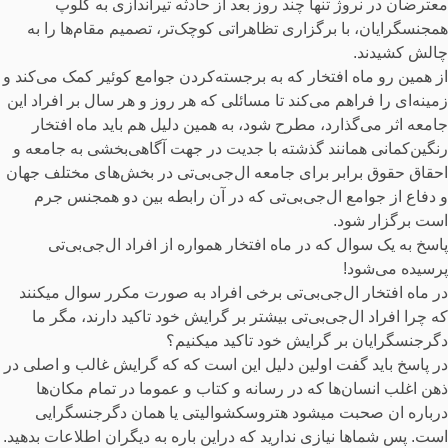
معترضان در نروژ تنها چند روز بعد از حادثه تیراندازی به کلوپ
همجنسگرایان، با برگزاری تظاهراتی کوچک‌تر، تصمیم مقام‌ها را به
چالش کشیدند.
از همین رو ماه افتخار که به برجسته‌کردن جوامع کوئیر کمک می‌کند و
زمینه‌ای را فراهم می‌کند تا مسائلی که هر روز و هر سال بر افراد این
جامعه اثر می‌گذارد، مطرح شود، به همین دلیل هم باید ماه افتخار
رنگین‌کمانی همانند گذشته با جدیت در جهت آگاهی‌بخشی به جامعه و
احقاق حقوق برابر برای جامعه ال‌جی‌بی‌تی‌ در بخش‌های مختلف جهان
و دفاع از جوامع ال‌جی‌بی‌تی‌ که در آن رابطه بین دو همجنس جرم
است برگزار شود.
پاسخ به یک سوال که در ماه افتخار همواره از افراد ال‌جی‌بی‌تی‌
پرسیده می‌شود!
در ماه افتخار ال‌جی‌بی‌تی‌ برخی افراد به صورت مکرر سوال میکنند
که چرا افراد ال‌جی‌بی‌تی بیشتر بر گرایش خود تاکید دارند، مگر ما
دگرجنسگرایان بر گرایش خود تاکید میکنیم؟
در پاسخ باید گفت اولین دلیل این است که که گرایش غالب و اصلی در
ذهن اغلب انسان‌ها که در رسانه و کتاب و عموما در تمام مکان‌ها
درباره ان صحبت میشود هتروسکشوالیتی یا همان دگرجنسگرایی
است. پس شماها نیازی ندارید که دراین باره به دیگران اطلاعات بدهید.