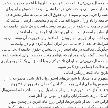
جامعه ال‌جی‌بی‌تی‌+ با حضور خود در خیابان‌ها با اعلام موجودیت خود
عاملیت سیاسی و اجتماعی خود را نشان میدهد تا حقوق برابر برای
همه را فریاد بزند و پیوند دادن حقوق ال‌جی‌بی‌تی‌ به سایر بخش‌های
جامعه را یادآور آن شود! اقدامی که پیام مشخصی ارسال میکند که
تمام جامعه در حقوق برابر هم سرنوشت است و یک بخش جامعه جدا
از سایر جامعه نیست! در این نوشتار ابتدا به تاریخ ماه افتخار
پرداخته‌ام، از چرایی مهم بودن ماه افتخار و ضرورت آن نوشته‌ام، به
شرایط جامعه ال‌جی‌بی‌تی در ایران اشاره کرده‌ام و در نهایت به
چگونگی فعالیت در ماه افتخار برای پیشبرد حقوق جامعه ال‌جی‌بی‌تی
را سخن گفته‌ام! ه امید آن که بتوانیم متحد و یکصدا برای احقاق حقوق
جامعه ال‌جی‌بی‌تی در ایران تلاش کنیم و با احقاق آن یک گام به برابری
و عدالت اجتماعی نزدیک‌تر شویم.
تاریخ ماه افتخار رنگین‌کمانی
مفهوم ماه افتخار با شورش‌های استون‌وال آغاز شد ، مجموعه‌ای از
شورش‌ها برای آزادی همجنسگرایان که طی چند روز از ۲۸ ژوئن
۱۹۶۹ آغاز شد. شورش‌ها پس از حمله پلیس به مسافرخانه استون‌وال
که یک بار همجنسگرایان واقع در منهتن بود آغاز شد.
اولین سال بعد از شورش‌ها، اولین رژع ماه آفرین در چندین شهر
آمریکا برگزار شد. راهپیمایی در شهر نیویورک، با هدف جشن گرفتن