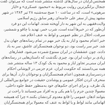
همجنس‌گرایان در سال‌های گذشته منتشر شده است که می‌توان گفت
جنجال برانگیزترین روایت مربوط به «محمود عسکری» و «ایاز
مرهونی» است، که در ساعت ۱۰ صبح سه‌شنبه ۲۸ تیر ۱۳۸۴ در شهر
مشهد پیش از سفر علی خامنه‌ای رهبر سابق رژیم اسلامی
ولایت‌فقیهی به این شهر به دار آویخته شدند. اتهامات این دو فرد
آن‌طور که در خبرها آمده است، شرب خمر، تهدید با چاقو و شمشیر،
سرقت، اخلال در نظم عمومی و لواط به عنف اعلام شد.
خبر اعدام محمود و ایاز به یک خبر مهم در تمام رسانه‌های جهان بدل
شد. خبر سر راست بود، دو نوجوان همجنسگرای عاشق، سر به باد
دادند، چون عشقشان در ایران ممنوع شمرده می‌شود. فشارهای
زیادی بر دولت ایران بود. چیزی نگذشت که داستان‌هایی در رسانه‌های
ایران مبنی‌بر تجاوز ایاز و محمود به یک کودک ۱۳ ساله منتشر شد.
همه می‌دانستند که حکومت ایران، عزم جزمی در لاپوشانی احکام
دردسر‌سازی همچون اعدام همجنسگرایان و نوجوانان دارد. آن‌ها برای
منحرف کردن افکار عمومی و پوشاندن حقیقت در جوامع بین‌المللی از
یک طرف، و برای اجرای حکم‌های خود به‌منظور حفظ جلوه داخلی،
معمولا چندین جرم را با هم یکی و به افراد می‌چسبانند تا راحت تر
بتوانند اذهان عمومی را قانع معدوم کردنشان بکنند.» چرا که همیشه
اتهاماتی‌ مانند لواط و‌ یا لواط به عنف که معمولا برای همجنسگرایان