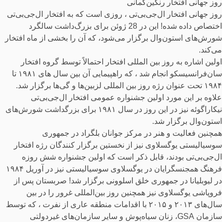
روز جهانی افتخار رنگین‌کمانی
روز جهانی افتخار ال‌جی‌بی‌تی‌ ، روزی است که به افتخار ال‌جی‌بی‌تی‌
اختصاص داده شده! این در 28 ژوئن برای بزرگ‌داشت سالگرد
شورش‌های استون‌وال برگزار می‌شود، که آن را بخشی از ماه افتخار
می‌کند.
اولین اشاره به روز بین المللی افتخار احتمالاً توسط گروه افتخار
سان‌فرانسیسکو انجام شد ، که راهپیمایی آن بین سال های ۱۹۸۱ تا
۱۹۸۴ تحت عنوان رژه روز بین المللی لزبین‌ها و گی‌ها برگزار شد.
علاوه بر این مورد اولین جشنواره عمومی افتخار ال‌جی‌بی‌تی‌
نیکاراگوئه نیز در این روز در سال ۱۹۸۱ برای بزرگداشت شورش‌های
استون‌وال برگزار شد.
همچنین فعالیت و هنر در مرکز جوانان بلگراد در جمهوری
سوسیالیستی یوگسلاوی نیز از نخستین‌ برگزار کنندگان رژه افتخار
ال‌جی‌بی‌تی‌ بودند، قابل ذکر است که اولین جشنواره شش روزه
فرهنگ همجنسگرایان در یوگسلاوی سوسیالیستی نیز در آوریل ۱۹۸۴
در لیوبلیانا در جمهوری خلق اسلوونی برگزار شد! صربستان پس از
فروپاشی یوگسلاوی نیز همچنین روز بین‌المللی غرور را در بین
سال‌های ۲۰۱۳ و ۲۰۱۵ با اقدامات منطقه عاری از نفرت ، که توسط
سازمان GSA، زنان سیاه‌پوش و سایر سازمان‌های غیردولتی