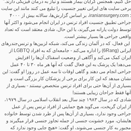
حل کنیم، همجنس گرایان بیمار هستند و نیاز به درمان فیزیکی دارند."
برخی سایت های ایرانی تغییر جنسیت را تبلیغ می کنند مانند این سایت
: iraniansurgery.com، بر اساس گزارش‌ها، سالانه بیش از ۴۰۰۰
جراحی تطبیق جنسیت افراد ترنس در ایران انجام می‌شود و اکثر آنها
توسط دولت یارانه می‌گیرند، با این حال، شادی معتقد است که تعداد
واقعی جراحی ها بسیار بیشتر است.
این فعال، که در آلمان زندگی می‌کند، شبکه لزبین‌ها و ترنس‌جندرهای
ایرانی (6Rang) را اداره می‌کند - جامعه‌ای که به افراد LGBTQ از
ایران کمک می‌کند و آگاهی از وضعیت اسفناک آن‌ها را افزایش
می‌دهد! یک پزشک به این فعال گفت که آنها هر ماه ۳۰ تا ۴۰ عمل
جراحی انجام می دهند و گاهی اوقات تا سه عمل در روز! او گفت: این
نشان میدهد که این کار برای برخی از پزشکان کار بزرگی است و
بسیاری از آن‌ها حتی برای افراد ترنس متخصص نیستند - بسیاری از
آنها فقط جراحان زیبایی هستند!
شادی که در سال ۱۹۸۳ چند سال بعد انقلاب اسلامی در سال ۱۹۷۹،
از ایران گریخت، می‌گوید هیچ حمایتی از افراد ترنس پس از عمل
جراحی وجود ندارد، بسیاری از آن‌ها پس از طرد شدن توسط خانواده
هایشان، مورد خشونت جنسی از جمله تجاوز جنسی قرار میگیرند و
مجبور به کار جنسی می‌شوند، او گفت: «هیچ جایی وجود ندارد که