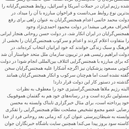
شده رژیم ایران در حملات آمریکا و اسرائیل، روابط همجنس‌گرایانه را
بدترین نوع روابط می‌دانست و فراخوان مبارزه با آن را میداد، در
دولت محمد خاتمی اعدام همجنس‌گرایان به عنوان راهی برای رفع
انحراف معرفی میشد! در دولت محمود احمدی‌نژاد وجود
همجنس‌گرایان در ایران انکار شد، در دولت حسن روحانی هنجار ایرانی
را متفاوت اعلام کردند و اعدام و سرکوب همجنس‌گرایان را بخشی از
فرهنگ و سبک زندگی خواندند که خود ایرانیان انتخاب کرده‌اند، در
دولت ابراهیم رئیسی هم در تریبون سازمان ملل متحد خواستار آن شد
که برای مبارزه با همجنس‌گرایی ائتلاف بین‌المللی انجام شود! در دولت
کنونی مسعود پزشکیان نیز اگرچه آشکارا علیه همجنس‌گرایان سخن
گفته نشده است اما هم‌چنان سرکوب و انکار همجنس‌گرایان همانند
گذشته در دستور کار این دولت قرار دارد!
البته رژیم ملاها همجنس‌گراستیزی خود را معطوف به نظرات
مسئولین نکرده است و در رسانه‌های خود هم به گفتمان هموفوبیک
خود پرداخته است، برای مثال خبرگزاری تابناک وابسته به محسن
رضایی عضو مجمع تشخیص مصلحت نظام همجنس‌گرایی را تفکری
وابسته به شیطان‌پرستی عنوان کرد که زمانی بعد روحانی فرد از خدا
کاسته سود بروز پیدا می‌کند! همچنین سایت باشگاه خبرنگاران جوان