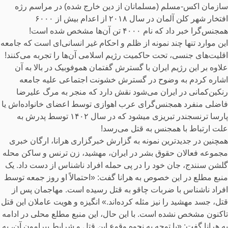
سازمان اکس-مسلم (مسلمانان از دین خارج شده) در مراسم رژه
افتخار شهر کلن آلمان در سال ۲۰۱۸ از اعدام بیش از ۶۰۰۰
همجنس‌گرا خبر داد که نام ۴۰۰۰ تن آن‌ها مشخص شده است!
این موارد تنها چند نمونه از ظلم و احکام غیر انسانی‌ای است که جامعه
اقلیت‌های جنسی، تحت حاکمیت رژیم اسلامی آن‌ها را تجربه می‌کنند!
علاوه بر این رژیم ایران با گسترش گفتمان هموفوبیک در بالا به آن
اشاره کردم به وضوح در گسترش خشونت اجتماعی علیه جامعه
رنکین‌کمانی در ایران می‌شود نقش دارد که منجر به مرگ علیرضا
فاضلی منفرد همجنس‌گرای عرب اهوازی توسط اعضای خانواده‌اش یا
پارسا ترنسجندر تبریزی میشود که در سال ۱۴۰۲ توسط پدرش به
علت ارتباط با همجنس‌ به قتل می‌رسد!
همچنین در جدیدترین نمونه به گزارش خبرگزاری هرانا، ارگان خبری
مجموعه فعالان حقوق بشر در ایران، مهشید، زن ترنس و ساکن محله
گلشن سنندج، جان خود را در پی حمله افراد ناشناس از دست داد. یک
منبع مطلع در این خصوص به هرانا گفت: «احتمالاً او روز جمعه توسط
افراد ناشناس با ضربات چاقو به قتل رسیده است. مهاجمان پس از
قتل، جسد مهشید را نیز مثله کرده‌اند.» انگیزه و هویت عاملان این قتل
تاکنون مشخص نشده است. با این حال، این منبع مطلع محلی در ادامه
به هرانا گفت: «با توجه به نحوه وقوع این قتل و شرایط پیرامون آن، به