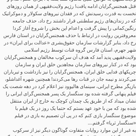
قتل همجنس‌گرایان ادامه یافت! رژیم ولایت‌فقیهی از همان روزهای
نخست به قدرت رسیدنش که در فقدان نیروهای سکولار و دموکراتیک
که در زندان‌های رژیم سلطنتی قرار داشتند رخ داد، حذف جامعه
رنگین‌کمانی را پیش گرفت و اعدام‌ این بخش را شروع آغاز کرد!
معروفترین روایت در ارتباط با حذف همجنس‌گرایان در استان فارس
رخ داد، بنابر گزارشات سازمان حقوق‌بشری «عدالت برای ایران» در
شهر جهرم، استان فارس گروه قنات توسط رژیم اسلامی
ولایت‌فقیهی پدید آمد که هدف آن سرکوب مخالفان و همجنس‌گرایان
بود که در کنار نیروهای سازمان مجاهدین خلق ایران و سازمان
چریکهای فدایی خلق ایران، همجنس‌گرایان را نیز بازداشت و تیرباران
می‌کردند و نیمه جان در قنات رها می‌کردند! همچنین شهره آغداشلو،
بازیگر مطرح ایرانی، سینمای هالیوود نیز اعلام کرد در دهه شصت یک
فیلم پنهانی گرفته شده بود سنگسار یک پسر همجنس‌گرای ایرانی را
نشان میداد که از طریق یک چمدان کوچک به خارج از ایران منتقل
شده بود که من با خود عهد بستم که حتما یک روز در یک فیلم با
موضوع سنگسار بازی کنم که در پی آن تصمیم به بازی در فیلم
«سنگسار ثریا» گرفتم....
به غیر از این موارد روایات متفاوت گوناگون دیگر نیز از سرکوب