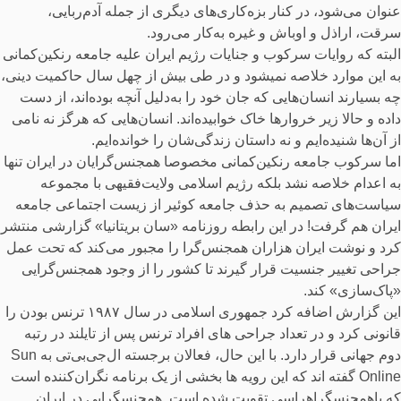
عنوان می‌شود، در کنار بزه‌کاری‌های دیگری از جمله آدم‌ربایی،
سرقت، اراذل و اوباش و غیره به‌کار می‌رود.
البته که روایات سرکوب و جنایات رژیم ایران علیه جامعه رنکین‌کمانی
به این موارد خلاصه نمیشود و در طی بیش از چهل سال حاکمیت دینی،
چه بسیارند انسان‌هایی که جان خود را به‌دلیل آنچه بوده‌اند، از دست
داده و حالا زیر خروارها خاک خوابیده‌اند. انسان‌هایی که هرگز نه نامی
از آن‌ها شنیده‌ایم و نه داستان زندگی‌شان را خوانده‌ایم.
اما سرکوب جامعه رنکین‌کمانی مخصوصا همجنس‌گرایان در ایران تنها
به اعدام خلاصه نشد بلکه رژیم اسلامی ولایت‌فقیهی با مجموعه
سیاست‌های تصمیم به حذف جامعه کوئیر از زیست اجتماعی جامعه
ایران هم گرفت! در این رابطه روزنامه «سان بریتانیا» گزارشی منتشر
کرد و نوشت ایران هزاران همجنس‌گرا را مجبور می‌کند که تحت عمل
جراحی تغییر جنسیت قرار گیرند تا کشور را از وجود همجنس‌گرایی
«پاک‌سازی» کند.
این گزارش اضافه کرد جمهوری اسلامی در سال ۱۹۸۷ ترنس بودن را
قانونی کرد و در تعداد جراحی های افراد ترنس پس از تایلند در رتبه
دوم جهانی قرار دارد. با این حال، فعالان برجسته ال‌جی‌بی‌تی به Sun
Online گفته اند که این رویه ها بخشی از یک برنامه نگران‌کننده است
که باهمجنسگراهراسی تقویت شده است. همجنسگرایی در ایران