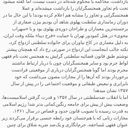
بازداشت، محاکمه یا محکوم شده‌اند در دست نیست، اما گفته میشود
تحت نام تجاوز همجنسگرایان را بازداشت میشده‌اند و عملا
همجنسگرایی و تجاوز را مشابه هم اعلام کرده بودند! با این حال ما در
دوران زمامداری سلطنت پهلوی شاهد آن بودیم بیژن صفاری از
برجسته‌ترین معماران و طراحان دوره‌ی پهلوی بود و با «سهراب
محوی» در هتل کمودور تهران با حمایت «فرح دیبا» ملکه وقت ایران،
به دلیل معماری در کاخ نیاوران برای خانواده سلطنتی ازدواج کرد،
نکته جالب ابنجاست این ازدواج در صورتی رخ داد که همچنان پیشتر
نوشتم طبق قانون قضائیه سلطنتی گرایش به همجنس تحت نام فقهی
لواط جرم بود و سایر همجنسگرایان چون با دربار ارتباط نداشتند
مجرم بودند اما گویا همجنس‌گرایان درباری از موقعیتی فرادست
برخوردار بودند که آن‌ها را از مجازات مصون می‌داشت که خود
نابرابری و تبعیض طبقاتی و موقعیت اجتماعی را در پیش از سال
۱۳۵۷ نشان میدهد!
اما با انقلاب ضدسلطنتی در سال ۱۳۵۷ و قدرت گرفتن اسلامیست‌ها،
وضعیت بیش از پیش برای جامعه رنگین‌کمانی بدتر شد! رژیم اسلامی
به قدرت رسیده با تصویب قانون حدود و قصاص در سال ۱۳۶۱،
مجازات زنانی که با هم‌جنسان خود رابطه جنسی برقرار می‌کردند زیر
عنوان فقهی مُساحقه، جرم‌انگاری و یک‌صد ضربه شلاق برای چنین