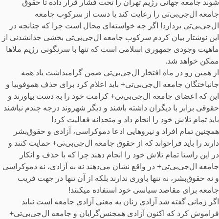
شوند جامعه جهانی رژیم تهران را تحت فشار قرار داده تا حقوق
جامعه ال‌جی‌بی‌تی را رعایت کند یا دست از سرکوب جامعه
ال‌جی‌بی‌تی بردارد! اگر چه خواسته‌ای محال است چرا که چنانچه در
این نوشتار بیان کردم سرکوب جامعه ال‌جی‌بی‌تی بخشی جدانشدنی از
ماهیت وجودی جمهوری اسلامی است که تنها با سرنگونی رژیم ملاها
ممکن خواهد شد.
از همین رو در ماه افتخار ال‌جی‌بی‌تی‌ ضمن گرامیداشت یاد همه
جانباختگان جامعه ال‌جی‌بی‌تی‌+ باید اعلام کرد برای حذف هموفوبیا و
این که اعضای جامعه ال‌جی‌بی‌تی+ کرامت خود را به دست بیاورند و
حقوقی برابر با دیگران داشته باشند و دیگر شهروند درجه چندم نباشند
باید تمام تلاش خود را انجام داد و متحدانه فعالیت کرد!
همچنین تمام افراد و نیروهایی ادعا دموکراسی، آزادی و حقوق‌بشر
دارند را باید فراخواند که از حقوق جامعه ال‌جی‌بی‌تی‌+ حمایت کنند و
در این راستا تمام تلاش خود را انجام دهند چرا که با حذف و انکار
جامعه ال‌جی‌بی‌تی+ در واقع نشان می‌دهند نه به آزادی، نه دموکراسی
و نه حقوق‌بشر، نه تنها باوری ندارند بلکه از آن تنها در جهت فریب
جامعه برای مقاصد سیاسی خود استفاده میکنند!
اگر زمانی گفته شد آزادی زنان به معنی آزادی جامعه است نباید
فراموش کرد که اکنون آزادی همجنس‌گرایان و جامعه ال‌جی‌بی‌تی‌+