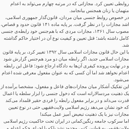
روابطی تعیین کرد. مجازاتی که در مرتبه چهارم می‌تواند به اعدام
متهمان یا زنان همجنس‌ بیانجامد‌.
در خصوص روابط جنسی میان مردان، قانون‌گذار جمهوری اسلامی،
اشد مجازات را در نظر گرفت. بر پایه ماده ۱۴۱ قانون حدود و قصاص،
مصوب سال ۱۳۶۱، مجازات مردی که با هم‌جنس خود رابطه‌ی جنسی
کامل داشته باشد؛ قتل تعیین و کیفیت نوع آن در اختیار حاکم گذاشته
شد.
با این حال قانون مجازات اسلامی سال ۱۳۹۲ تغییر کرد، بر پایه قانون
مجازات اسلامی جدید، اگر رابطه میان دو مرد هم‌جنس‌ گزارش شود
و در نهایت پرونده کیفری آن‌ها به دادگاه ارجاع شود؛ فاعل این رابطه
اعدام نخواهد شد اما آن کسی که به عنوان مفعول معرفی شده اعدام
می‌شود.
این تفکیک آشکار میان مجازات‌های فاعل و مفعول، مشخصا برآمده از
یک ذهنیت مردسالارانه است که دخول جنسی را ابزار سلطه یا اعمال
قدرت می‌داند و در برابر مفعول رابطه را فردی حقیر قلمداد می‌کند
که خود نشان می‌دهد رژیم اسلامی ولایت‌فقیهی حتی در نوع تعیین
مجازات نیز با یک ذهنیت تبعیض آمیز عمل میکند!
اما سرکوب جامعه رنگین‌کمانی در ایران تحت حاکمیت رژیم اسلامی
ولایت‌فقیهی به قوانین کتبی محدود نشد بلکه با اجرای حکم اعدام و