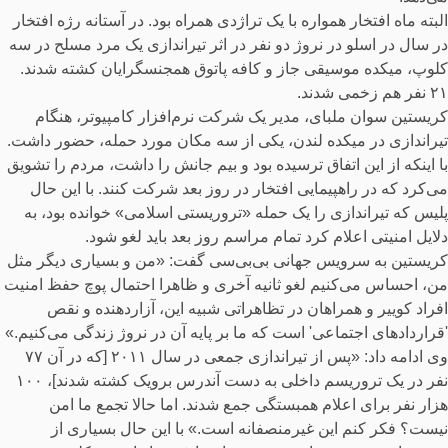
البته ماه افتخار همواره با یک تراژدی همراه بود. در آستانه رژه افتخار
در سال در اسلو در نروژ دو نفر در اثر تیراندازی یک مرد مسلح در سه
کلوپ، میکده موسیقی جاز و کافه پاتوق همجنسگرایان کشته شدند.
۲۱ نفر هم زخمی شدند.
کریستین سوان ملبای، مدیر یک شرکت نرم‌افزار کامپیوتر، هنگام
تیراندازی در میکده لندن، یکی از سه مکان مورد حمله، حضور داشت.
با اینکه از این اتفاق ترسیده بود و بیم جانش را داشت، مردم را تشویق
می‌کرد که در راهپیمایی افتخار در روز بعد شرکت کنند. با این حال
پلیس که تیراندازی را یک حمله «تروریستی اسلامی» خوانده بود، به
دلایل امنیتی اعلام کرد تمام مراسم روز بعد باید لغو شود.
کریستین به سرویس جهانی بی‌بی‌سی گفت:‌ «من و بسیاری دیگر مثل
من، احساس می‌‌کنیم لغو ثانیه آخری و ظاهرا احتمال پوچ حفظ امنیت
افراد کوییر و همراهان در تظاهراتی شبیه این، آزاردهنده و نقص
'قراردادهای اجتماعی' است که ما بر پایه آن در نروژ زندگی می‌کنیم.»
وی ادامه داد: «پس از تیراندازی جمعی در سال ۲۰۱۱ [که در آن ۷۷
نفر در یک تروریسم داخلی به دست آندرس برویک کشته شدند]، ۱۰۰
هزار نفر برای اعلام همبستگی جمع شدند. اما حالا تجمع ما امن
نیست؟ فکر کنم این غیرمنصفانه است.» با این حال بسیاری از