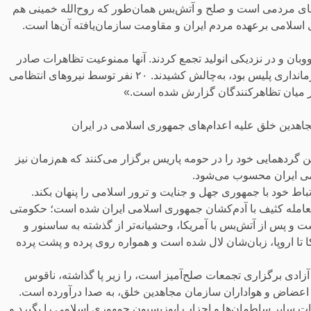
م‌های مردمی است و صلح و آتش‌بس همان‌طور که روح‌الله خمینی هم
سلامی برعهده مردم ایران و مقاومت سازمان‌یافته آن‌ها است.
وبان و در نزدیکی انولید تجمع کردند. آنها ممنوعیت تظاهرات صادر
شده از سوی دادگاه اداری پاریس را که در واقع تاییدی بر تصمیم فرمانداری پلیس بود، به‌چالش کشیدند. ۲۰ نفر توسط نیروهای انتظامی
 در میان تظاهرکنندگان گزارش ‌شده است.»
هدین خلق علیه اعدام‌های جمهوری اسلامی در ایران
 گردهمایی خود را در حومه پاریس برگزار می‌کنند که هم‌زمان نیز
امی ایران محسوب می‌شود.
اط خود با جمهوری جهل و جنایت و ترور اسلامی را پنهان بکند‌.
 معامله کثیف با آدم‌کشان جمهوری اسلامی ایران شده است؛ حکومتی
ت و پس از آتش‌بس با آمریکا، وحشیانه‌تر از گذشته به ساسنور و
ا تا اروپا، زبان‌شان لال شده است و همواره روی پرده و پشت پرده
زادی برگزاری تجمعات صلح‌آمیز است، را زیر پا گذاشته، ناقوس
 اعضاض و هواداران سازمان مجاهدین خلق، به صدا درآورده است.
ات سایر ساطمان‌ها و احزاب اپوزیسیون جمهوری اسلامی را بگیرد و