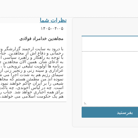
نظرات شما
۱۴۰۵-۰۴-۰۵
مجاهدین
خدامراد فولادی
با درود به سایت ارجمند گزارشگر و
رحمانی و دفاع اش از مجاهدین. جنا
با توجه به راهکار و راهبرد سیاسی
به ادعای شان. همین الان مجاهدین چن
برنامه ها اولویت تبلیغی ترویجی با 
عزاداری و سینه زنی و زنجیر زنی ا
سیمای رژیم هم به شدت اجرا می شود
نموده اند.من مطمئن هستم که مجاهد
شیعی را بر ایران حاکم خواهند نمود
است. چه در لباس آخوندی، چه باکت 
برای همه اجباری خواهد شد. جناب رح
هم یک حکومت اسلامی می خواهند،، ر