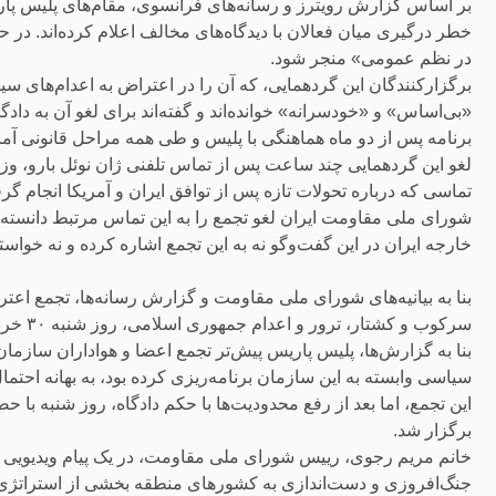
بر اساس گزارش رویترز و رسانه‌های فرانسوی، مقام‌های پلیس پار
خطر درگیری میان فعالان با دیدگاه‌های مخالف اعلام کرده‌اند. در
در نظم عمومی» منجر شود.
برگزارکنندگان این گردهمایی، که آن را در اعتراض به اعدام‌های سی
«بی‌اساس» و «خودسرانه» خوانده‌اند و گفته‌اند برای لغو آن به دادگا
برنامه پس از دو ماه هماهنگی با پلیس و طی همه مراحل قانونی آماد
لغو این گردهمایی چند ساعت پس از تماس تلفنی ژان نوئل بارو، وزی
تماسی که درباره تحولات تازه پس از توافق ایران و آمریکا انجام گرف
شورای ملی مقاومت ایران لغو تجمع را به این تماس مرتبط دانسته، 
خارجه ایران در این گفت‌وگو نه به این تجمع اشاره کرده و نه خواس
بنا به بیانیه‌های شورای ملی مقاومت و گزارش‌ رسانه‌ها، تجمع اع
سرکوب و کشتار، ترور و اعدام جمهوری اسلامی، روز شنبه ۳۰ خرداد 1405، با حمله پلیس فرانسه مواجه شد.
بنا به گزارش‌ها، پلیس پاریس پیش‌تر تجمع اعضا و هواداران ساز
سیاسی وابسته به این سازمان برنامه‌ریزی کرده بود،‌ به بهانه احتم
این تجمع، اما بعد از رفع محدودیت‌ها با حکم دادگاه،‌ روز شنبه با
برگزار شد.
خانم مریم رجوی، رییس شورای ملی مقاومت، در یک پیام ویدیویی د
جنگ‌‌افروزی و دست‌اندازی به کشورهای منطقه بخشی از استراتژی