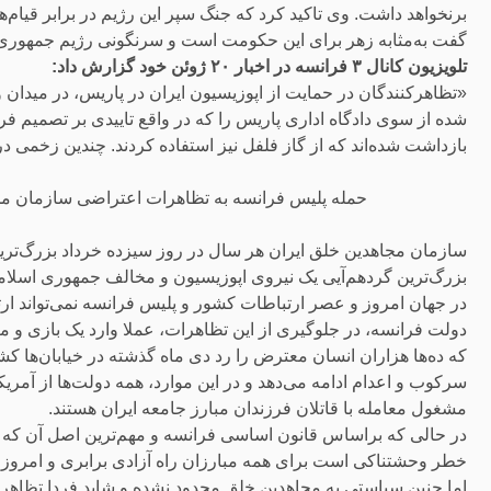
برنخواهد داشت. وی تاکید کرد که جنگ سپر این رژیم در برابر قیا
گفت به‌مثابه زهر برای این حکومت است و سرنگونی رژیم جمهوری ا
تلویزیون کانال ۳ فرانسه در اخبار ۲۰ ژوئن خود گزارش داد:
«تظاهرکنندگان در حمایت از اپوزیسیون ایران در پاریس، در میدان و
بازداشت شده‌اند که از گاز فلفل نیز استفاده کردند. چندین زخمی
حمله پلیس فرانسه به تظاهرات اعتراضی سازمان مجا
سازمان مجاهدین خلق ایران هر سال در روز سیزده خرداد بزرگ‌ترین
بزرگ‌ترین گردهم‌آیی یک نیروی اپوزیسیون و مخالف جمهوری اسل
در جهان امروز و عصر ارتباطات کشور و پلیس فرانسه نمی‌تواند ارتب
دولت فرانسه، در جلوگیری از این تظاهرات، عملا وارد یک بازی و
که ده‌ها هزاران انسان معترض را رد دی ماه گذشته در خیابان‌ها کش
سرکوب و اعدام ادامه می‌دهد و در این موارد، همه دولت‌ها از آمریک
مشغول معامله با قاتلان فرزندان مبارز جامعه ایران هستند.
در حالی که براساس قانون اساسی فرانسه و مهم‌ترین اصل آن که آ
خطر وحشتناکی است برای همه مبارزان راه آزادی برابری و امروز
اما چنین سیاستی به مجاهدین خلق محدود نشده و شاید فردا تظاهر