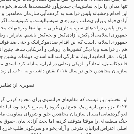
تنها میدان را برای نمایش‌های چندش‌آور فاشیست‌ها پادشاهی‌خواه باز
این اقدام وحشیانه پلیس فرانسه به گردهم‌آیی سازمان مجاهدین و
آزادی‌خواه و برابری‌طلب و نیروهای سوسیالیست و کمونیست. اگر در
تعرض پلیس دولت‌های سرمایه‌داری غربی به بهانه‌ها و توجیهات مخت
جمهوری اسلامی آدم‌کش، آزادی‌کش و بچه‌کش باشیم. بنابراین، وظیف
جمهوری اسلامی است که این اقدام ضددموکراتیک و حتی ضد قوانین خ
هم در فرانسه و یا دیگر کشورهای اروپایی و آمریکایی شاهد چنین
بلژیک، مقر اتحادیه اروپا، به تازگی اسدالله اسدی، دیپلمات پیشین 
فانده‌کاستیل، امدادگر بلژیکی زندانی در ایران، مبادله کرد. اسدی
سازمان مجاهدین خلق در سال ۲۰۱۸ نقش داشته و به ۲۰ سال زندان محکوم شده بود.
تصویری از: تظاهرات ۳۰ خرداد
این نخستین بار نیست که مقام‌های فرانسوی برای محدود کردن گردهم
۲۰۲۳ نیز پلیس پاریس یک تجمع این گروه را ممنوع کرده بود، اما دادگاه اداری بعدا آن تصمیم را لغو کرد.
لغو گردهمایی امسال سازمان مجاهدین خلق و شورای مقاومت ملی ای
جنگ منطقه‌ای را موقتا متوقف کرده، اما بحث آزادی بیان، حقوق بش
اصلی اعتراض ایرانیان مترقی و آزادی‌خواه و سرنگونی‌طلب خارج 