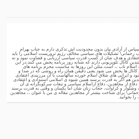
سپاس از آزادی بیان بدون محدودیت اش.تذکری دارم به جناب بهرام
ب رحمانی! تشکیلات های سیاسی مخالف رژیم تروریست اسلامی را باید
 اعتقادی و هدف شان از کسب قدرت سیاسی ارزیابی و قضاوت نمود و نه
دین کانال تلویزیونی دارند که شبانه روز برنامه پخش می کنند.در این
،، اسلام ناب ،، است.مثلن این روزها به مناسبت محرم برنامه های
ز کانال ها پخش می شود.یعنی دقیقن همان راه و روشی که در صدا و
 و ایرانی های شلاق اسلام خورده سالهاست با آن مرزبندی اعتقادی
ین هم اگر به قدرت برسند همین شیوه ی اسلامی استبدادی و اعتقادی
. دفاع از مجاهدین، دفاع ازاسلام سیاسی و تبعات سرکوبگرانه ی آن
وشلوار و کراوات، حجاب زنان شان اما یکسان و وقتی به قدرت برسند
مانی! برای شناخت بیشتر از مجاهدین مقاله ی من با عنوان ،، مجاهدین
ا بخوانید.