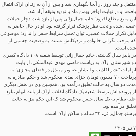
منتقل و چند روز در آنجا نگهداری شد و پس از آن به زندان اراک انتقال
یافت. او در نهایت اواخر بهمن ماه با تودیع وثیقه آزاد شد.
این منبع مطلع افزود: خانم جمال‌زائی پس از بازداشت دچار حملات
عصبی شده و تحت نظر پزشک قرار گرفته بود. او در حال حاضر به
دلیل تکرار حملات عصبی، توان تحمل شرایط حبس را ندارد؛ موضوعی
که موجب نگرانی خانواده و نزدیکانش نسبت به وضعیت جسمی او
شده است.
در پاییز سال گذشته، خانم جمال‌زائی توسط شعبه ۱۰۸ دادگاه کیفری
دو شهرستان اراک به ریاست قاضی مهدی عبدالملکی، از بابت
اتهامات “نشر اکاذیب و انتشار تصاویر مبتذل در فضای مجازی” به
پرداخت ۷۰ میلیون تومان جزای نقدی محکوم شد و حکم صادره به
مدت دو سال به حالت تعلیق درآمده بود. همچنین وی در بخش دیگری
از پرونده اش توسط شعبه یک دادگاه انقلاب اراک از بابت اتهام تبلیغ
علیه نظام به یک سال حبس محکوم شد که این حکم نیز به حالت
تعلیق درآمده بود.
پرستو جمال‌زائی، ۳۳ ساله و ساکن اراک است.
۷ تیر ۱۴۰۵