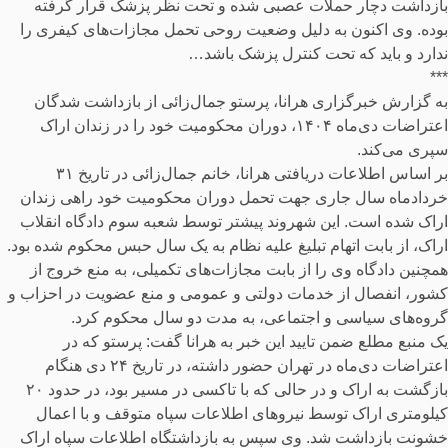
بازداشت دچار حملات عصبی شده و تحت نظر پزشک قرار گرفته
بوده. وی اکنون به دلیل وضعیت روحی تحمل مجازات‌های کیفری را
ندارد و باید که تحت کنترل پزشک باشد…
***
به گزارش خبرگزاری هرانا، پرستو جمال‌زائی از بازداشت شدگان
اعتراضات دی‌ماه ۱۴۰۴، دوران محکومیت خود را در زندان اراک
سپری می‌کند.
بر اساس اطلاعات دریافتی هرانا، خانم جمال‌زائی در تاریخ ۳۱
خردادماه سال جاری جهت تحمل دوران محکومیت خود راهی زندان
اراک شده است. این شهروند پیشتر توسط شعبه سوم دادگاه انقلاب
اراک، از بابت اتهام تبلیغ علیه نظام به یک سال حبس محکوم شده بود.
همچنین دادگاه وی را از بابت مجازات‌های تکمیلی، به منع خروج از
کشور، انفصال از خدمات دولتی و عمومی و منع عضویت در احزاب و
گروه‌های سیاسی و اجتماعی، به مدت دو سال محکوم کرد.
یک منبع مطلع ضمن تایید این خبر به هرانا گفت: پرستو که در
اعتراضات دی‌ماه در تهران حضور داشته، در تاریخ ۲۴ دی هنگام
بازگشت به اراک و در حالی که با تاکسی در مسیر بود، در حدود ۲۰
کیلومتری اراک توسط نیروهای اطلاعات سپاه متوقف و با اعمال
خشونت بازداشت شد. وی سپس به بازداشتگاه اطلاعات سپاه اراک