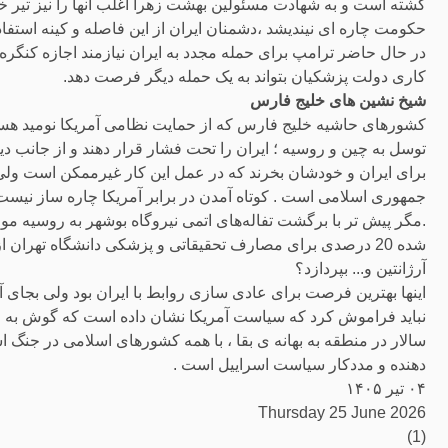
کشته است و به شهادت مسئولین بهشت زهرا اغلب آنها را نیز تیر 
حکومت چاره ای نیندیشد ،دشمنان ایران از این فاصله و کینه استفاد
در حال حاضر ترامپ برای حمله مجدد به ایران نیازمند اجازه کنگره 
کاری دولت پزشکیان بتواند به یک حمله دیگر فرصت دهد.
شیخ نشین های خلیج فارس
کشورهای حاشیه خلیج فارس که از حمایت نظامی آمریکا نومید هستند
توسل به چین و روسیه ؛ ایران را تحت فشار قرار دهند و از جانب د
برای ایران و خودشان بخرند که در عمل این کار غیرممکن است ولی
جمهوری اسلامی است . کوتاه آمدن در برابر آمریکا چاره ساز نیست 
.مگر پیش تر با برگشت تفاله‌های اتمی نیروگاه بوشهر به روسیه 
شده 20 درصدی برای مصارف تحقیقاتی و پزشکی دانشگاه تهران از
آرژانتین و... بپردازد؟
اینها بهترین فرصت برای عادی سازی روابط با ایران بود ولی بجای آن 
نباید فراموش کرد که سیاست آمریکا نشان داده است که گوش به 
سالار در منطقه به بهانه ی بقا ، با همه کشورهای اسلامی در جنگ ا
دهنده و مددکار سیاست اسراییل است .
۰۴ تير ۱۴۰۵
Thursday 25 June 2026
(1)