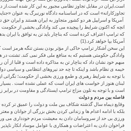
است.ایران در مقابل تجاوز نظامی مجبور به این کار شده است.از دی
تجاوزکارانه» است که در اساسنامه دادگاه نورنبرگ به عنوان «جنایت
آمریکا و اسراییل هر دو کشور متجاوز به ایران هستند و ایران حق د
انچه که اکنون شرایط را پیچیده می کند وادادگی بخشی از حکومت
آمریکا بپا خواهد کرد.(1)
این سخن آشکار ترامپ حاکی از مؤثر بودن بستن تنگه هرمز است که 
وادادگی حکومتی هستیم که به منافع ملی فکر نمی کند. تشتت در هی
مبهم خود نشان داد که بناچار تن به مذاکره داده است و قلبا از آن
خیمه ی نظام باشد و اینکه تا چه حد نیروهای انتظامی و سیاسی د
با توجه به شرایط رهبری و طمع ورزی بخشی از حکومت؛ نگرانی از 
لبنان هنوز از خواست های ایران است که عملی نشده است . بسیاری 
است و با توجه به تلون مزاج ترامپ ایستادگی و مقاومت در برابر
فاصله بین مردم و دولت
وقایع دیماه سال گذشته شکاف بین ملت و دولت را عمیق تر کرده ا
بلکه با ادامه اعدام ها و زندانی کردن بخش بزرگی از جوانان و 
ورزی بی حد از سروسامان دادن به معیشت مردم خودداری می ورزد.
فراخوان دادن به اعتراضات و همکاری با عوامل موساد انکار ناپذیر