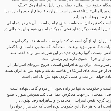
دگاه حقوق بین الملل ، حمله بدون دلیل به ایران یک «جنگ
 بین‌المللی» شناخته شده است. ایران حق دفاع از خود را دارد زیرا
فاع مشروع از خود دارد.
 است که تن دادن به خواست های ترامپ است . آن هم در شرایطی
که ترامپ اعتراف کرده است که بناچار باید تن به توافق با ایران بدهد زیرا 4 هفته دیگر ذخایر نفتی آمریکا تمام می شود و این جنجالی در
ایران باید از آن استفاده کند ولی متاسفانه شاهدسرگردانی و
ات حاکمه نیز مزید برعلت است آنجا که مجتبی خامنه ای با گفتار
 راضی نیست . گویا رهبری جدید در این شرایط می تواند فقط عمد
ولتی از او حرف شنوی دارند زیر پرسش است.
سرنوشت ایران رو به افزایش است . خروج نیروهای اسراییلی از
از خواست های امریکا در تفاهمنامه نقد و تعهداتش به ایران نسیه
 زیاده خواهی ترامپ و عملی کردن تعهداتش یک اصل است .
ست و حکومت نه تنها در راه دلجویی از مردم گامی ننهاده است
معترضان همچنان در جهت معکوس عمل می کند. همچنین هنوز با طمع
 گرچه نقش اسراییل ، مجاهدین و شاهزاده رضا پهلوی در
 است اما به هر حال این حکومت بوده است که چند هزار جوان را