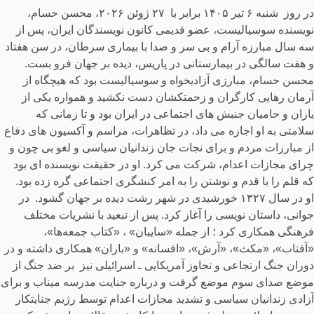
در روز شنبه ۶ تير ۱۴۰۵ برابر با ۲۷ ژوئن ۲۰۲۶، محسن حسام،
نویسنده سوسیالیست، عضو قدیمی کانون نویسندگان ایران، پس از
سه سال مبارزه آرام و بی سر و صدا با بیماری سرطان، در سن هفتاد
و هفت سالگی در بیمارستانی در پاریس، دیده بر جهان فرو بست.
محسن حسام، مبارزی آزادیخواه و سوسیالیست بود که هیچگاه از
آرمان رهایی کارگران و زحمتکشان دست نکشید و همواره یکی از
یاران و حامیان جنبش های اجتماعی در ایران بود و تا زمانی که
سلامتی به او اجازه می داد، در تظاهرات، مراسم و آکسیون های دفاع
از مبارزات مردم و برای نجات جان زندانیان سیاسی و لغو بی چون و
چرای مجازات اعدام، شرکت می کرد. او در حقیقت نویسنده ای بود
که قلم را با قدم و نوشتن را به امر کنشگری اجتماعی گره زده بود.
او در سال ۱۳۲۷ خورشیدی در شهر رشت دیده بر جهان گشود. در
جوانی، داستان نویسی را آغاز کرد. پس از تبعید با نشریات مختلف
فرهنگی همکاری کرد ؛ از جمله «سایبان» ، «کتاب جمعه‌ها»،
«آفتاب»، «مکث»، «آرش»، «افسانه» و «باران» همکاری داشته و در
دوران جنگ ارتجاعی و تجاوز آمریکایی ـ اسرائیلی نیز بر ضد جنگ از
موضع صدای سوم موضع گرفت و درباره جنایت مدرسه میناب و برای
آزادی زندانیان سیاسی و تشدید مجازات اعدام توسط رژیم جنایتکار