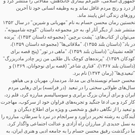
جمهوری اسلامی، علیرغم بیماری جانکاهش، مقالاتی را منتشر کرد و
از درد و رنج مردم غافل نماند و به وظیفه انسانی خود تا آخرین
روزهای زندگی اش پایبند ماند.
نخستین رمان محسن حسام به‌ نام "مهربانی و شیرین" در سال ۱۳۵۲
منتشر شد. از دیگر آثار او، به جز مجموعه داستان "کوچه شامپیونه"،
می‌توان از کتاب‌های: "پشت برچین" (مجموعه داستان ۱۳۵۳)، "پرنده
در باد" (داستان بلند ۱۳۵۵)، "ملاقاتی‌ها" (مجموعه داستان ۱۳۵۹)،
"قلعه‌ نشینان" (داستان بلند ۱۳۵۹)، "ماهی در تور" (پنج قصه برای
کودکان ۱۳۵۹)، "پرنده‌های کوچک بال طلایی من زیر چادر مادربزرگ"
(داستان بلند ۱۳۶۷)، "قناری شاعر" (قصه برای نوجوانان، ۱۳۶۹) و
"تبعیدی‌ها" (رمان ۱۳۷۴) نام برد.
محسن حسام نویسنده‌ای بی مدعا، مردمدار، مهربان و بی هیاهو،
سال‌های طولانی سختی را در تبعید (در فرانسه) برای رهایی مردم
ایران و برای آرمان بزرگ برابری و سوسیالیسم مبارزه کرد، قلم زد،
کار کرد و بی ادعا جنگید و تجربه‌های فراوان خود از سرکوب، مهاجرت
و تبعید را از نگاهی دقیق و شخصی و ویژه برای اطلاع دیگران و
آیندگان به رشته تحریر درآورد و سرانجام در نبرد با سرطان، مبارزه را
به نسل جدیدی از مبارزان راه آزادی و عدالت اجتماعی واگذار کرد.
ما درگذشت رفیق محسن حسام را به جامعه ادبی و هنری ایران، به