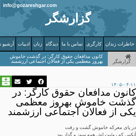
info@gozareshgar.com
گزارشگر
خاطرات زندان
کارگری
تماس با ما
دیدگاه
زنان
ادبیات
آرشیو ن
کانون مدافعان حقوق کارگر: در گذشت خاموش
بهروز معظمی یکی از فعالان اجتماعی ارزشمند
گزارشگر
۱۴۰۵-۰۴-۱۱
کانون مدافعان حقوق کارگر: در
گذشت خاموش بهروز معظمی
یکی از فعالان اجتماعی ارزشمند
در پای معرکه خاموش گشت و رفت
آنکس که روئیت اش همه سوز و گداز بود