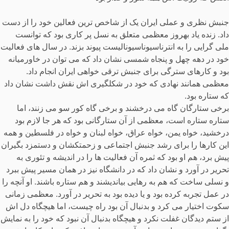
جنبش نظری و عملی ایران یک از شاخص ترین فعالین خود را از دست
داد. زنده یاد بهروز معظمی متعلق به نسل پر کاری بود که توانست
ملی گرایی را به انترناسیوناسیونالیست پیوند بزند. در سال های فعالیت
خود در دهه چهل و پنجاه شمسی نشان داد که می توان در خاورمیانه
بود و کارهای سترگی برای جنبش ترقی خواهی ایران انجام داد.
معظمی همانند نهادی که خود در شکلگیری اش نقش داشت نشان داد
که ستاره بود.
برخی ستارگان گاه می درخشند و برخی گاه کور سو می زنند، اما
ستاره ستاره است، معظمی از آن ستارگانی بود که هر جا لازم بود
درخشید، خواه یمن، خواه عراق، خواه لبنان و خواه در فلسطین و همه
این کارها را برای رشد جنبش اجتماعی و زحمتکشان و دستمزد بگیران
پیش برد، هم او بود که ثمره آن فعالیت ها را در اندیشه و تئوری به
تحریر در آورد و نشان داد که در دانشگاه نیز در همان مسیر پیش ببرد
و نسلی ساخت که هم به رهایی بیاندیشند و هم ستاره باشند. او آنچه را
در عمل تجربه کرده بود و یا دیده بود به تحریر در آورد. معظمی زمانی
سکوت اختیار می کرد و بدنبال آن بود راه چیست، اما هیچگاه دل اش
از ستم دیدگان غفلت نکرد و هیچگاه بدنبال آن نبود که خود را به نمایش