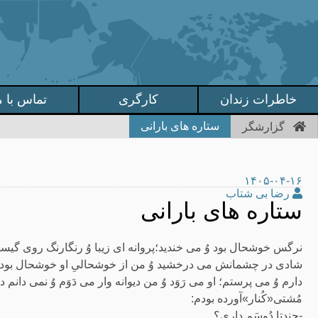
خاطرات زندان
کارگری
تماس با م
ستاره های بارانی
گزارشگر
۱۴۰۵-۰۴-۱۶
رضا بی شتاب
ستاره های بارانی
نرگس خوشحال بود وُ می خندید؛پروانه ای زیبا وُ رنگارنگ روی گیسوا
شادی در چشمانش می درخشید وُ من از خوشحالیِ او خوشحال بودم 
دارم وُ می پرستم؛ او می رَوَد وُ من دیوانه وار می دَوَم وُ نمی دانم 
مُشتی«کُنار»آورده بودم:
-چندتا دُوسَم داری؟