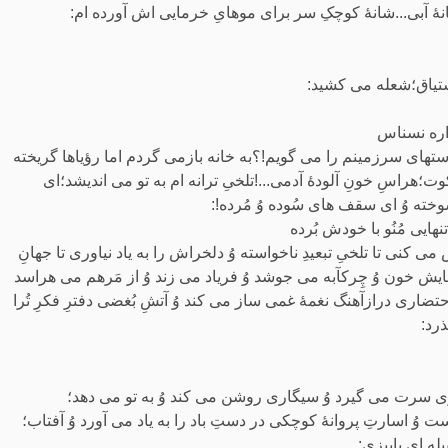
شانۀ آبی...شانۀ کوچکِ سر برای موهایِ خرمایی اش آورده ام:
 اشتیاق؛شعله می کشید:
اره نسناس
های سرزمینم را می گویم!؟به خانه بازمی گردم اما رؤیاها گریخته
ت؛هراسِ خونِ آلودۀ آدمی...!تلخیِ ترانه ام به تو می اندیشد؛ای
خته وُ ای سقف های سُوده وُ مُرده!:
ایی مُنُو با خودش بُرده
 تا تلخیِ تبعیدِ ناخواسته وُ دلخراش را به یاد نیاوری تا جهانِ
ایش خون وُ چِرکآبه می جوشد وُ فریاد می زند وُ از مَرهم می هراسد
ضاری درازآهنگ نغمۀ غمی ساز می کند وُ آتشِ بُغضی دفترِ فکرِ تُرا
ذرد:
روی سرت می گیرد وُ سیگاری روشن می کند وُ به تو می دهد؛
وُ اسارتِ پروانۀ کوچکی در دستِ باد را به یاد می آورد وُ آفتاب؛
له ای پاییزی: