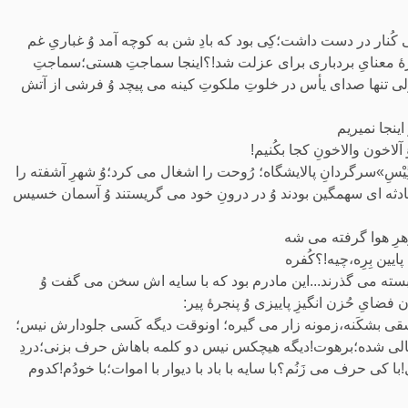
تی کُنار در دست داشت؛کِی بود که بادِ شن به کوچه آمد وُ غباریِ غم
تازۀ معنایِ بردباری برای عزلت شد!؟اینجا سماجتِ هستی؛سماجتِ
 تنها صدای یأس در خلوتِ ملکوتِ کینه می پیچد وُ فرشی از آتش
اینجا نمیریم
لاخون والاخونِ کجا بکُنیم!
ْسِ»سرگردانِ پالایشگاه؛ رُوحت را اشغال می کرد؛وُ شهرِ آشفته را
 حادثه ای سهمگین بودند وُ در درونِ خود می گریستند وُ آسمان خسیس
ه زهرِ هوا گرفته می شه
یین بِرِه،چیه!؟کُفره
ی بسته می گذرند...این مادرم بود که با سایه اش سخن می گفت وُ
یِ حُزن انگیزِ پاییزی وُ پنجرۀ پیر:
شقی بشکَنه،زمونه زار می گیره؛ اونوقت دیگه کَسی جلودارش نیس؛
 خالی شده؛برهوت!دیگه هیچکس نیس دو کلمه باهاش حرف بزنی؛دردِ
با کی حرف می زَنُم؟با سایه با باد با دیوار با اموات؛با خودُم!کدوم