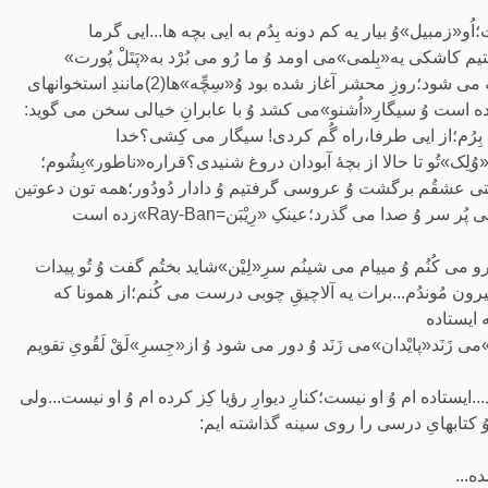
و«زمبیل»وُ بیار یه کم دونه بِدُم به ایی بچه ها...ایی گرما
 کاشکی یه«بِلمی»می اومد وُ ما رُو می بُرْد به«پَتَلْ پُورت»
صدایِ«فیدوسِ»شرکتِ نفت از صدایِ«صور اسرافیل»بلندتر نواخته می شود؛روزِ محشر آغاز شده بود وُ«سِچِّه»ها(2)مانندِ استخوانهای
داده است وُ سیگارِ«اُشنو»می کشد وُ با عابرانِ خیالی سخن می گوید:
رُم؛از ایی طرفا،راه گُم کردی! سیگار می کِشی؟خدا
!«وُلِک»تُو تا حالا از بچۀ آبودان دروغ شنیدی؟قراره«ناطور»بِشُوم؛
!وقتی عشقُم برگشت وُ عروسی گرفتیم وُ دادار دُودُور؛همه تون دعوتین
کارگری پیر«بیلرسوت»(3)پوش سوارِ«بای سیکلِ»«هرکولس»ِقدیمی پُر سر وُ صدا می گذرد؛عینکِ «رِیْبَن=Ray-Ban»زده است
و می کُنُم وُ مییام می شینُم سرِ«لِیْن»شاید بختُم گفت وُ تُو پیدات
رون مُوندُم...برات یه آلاچیقِ چوبی درست می کُنم؛از همونا که
 ایستاده
نَد«پایْدان»می زَنَد وُ دور می شود وُ از«جِسرِ»لَقْ لَقُویِ تقویم
یستاده ام وُ او نیست؛کنارِ دیوارِ رؤیا کِز کرده ام وُ او نیست...ولی
وُ کتابهایِ درسی را روی سینه گذاشته ایم:
ه...