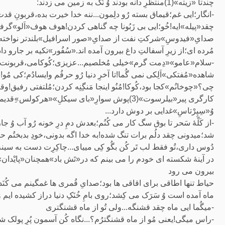
چندتا «زیته»(1)منتظرِ دانه بودند وُ نُک به زمین می زدند:
-انگار؛ایی غم؛قیماق بسته رُو دلِمون...ننه خدا خیرت بده،قربونِ قدت؛اُ
چقد«پیله»ایه!خُو؛ایی بی زَبُونا چه گناهی کردن!هوف هوف«اَلو»گرفتیم
مُرده ای؛از زیرِ آسفالتِ داغ بیرون آمده اند.«سُفُور»تکیه بر جارو 
-سلام«عامو»«دِمت گرم»خیلی مُخلصیم...عزیزی؛کُوکامی،قربونت بِ
شاهده«مُفتکی»اَلِکی نمی گُما!تا آخرِ دنیا رُو حرفُم وایسادُم؛کی مُو
چی؟«چوخانُم»کجا بود،کُوکا!مُنُو اینجا مَنگِنِه کردن؛مُلتفتی رفیق
وُ«سِپِرْتاسِ»غدایی بر دوش دارد...
-از کَلّۀ سَحر تا بوق سگ کار می کُنُم؛بعدش دمِ درِ خونه رُو آب وُ جار
شد؛میدونی چقد دلُم برات تنگ شده!به خدا اگه بدونی،خودِ بدبختُم حی
دُوس داری،تُو فقط لب تَر کُن بگُو کِی مییای...چاکِرِت دست به سینه
در آینۀ شکسته ای خودم را می بینم که در«تَش باد»همچنان«پایْدان»می زَ
بیرون می رود
حیاط تنها اطاقی برای اقاقی ها بود؛صدایِ قُمری ها غمگینم می کُنَد...ا
ماه آمده است وُ سَرَک می کِشد؛روی بامِ خُنَکِ دنیا دراز کشیده ایم 
-میگُما ایی ماه چقد قشنگه...ولی تُو از ماه قشنگتری
-راس میگی!یعنی مُو از ماه قشنگترُم؟...نگاه کُن آسمون پُرِ پولک شد