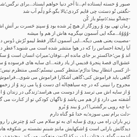
صبور وُ خسته ایستاده ام...تا آخرِ دنیا خواهم ایستاد...برای نرگس؛
-نگفتی تُو دستت چی قایم کردی؛یالا بگو،خُو دِلُم آب شد
-چشاتُو ببند؛دَسِتُو باز کُن
زمان تهی بود وُ روزگار از هیچ پُر شده بود وُ سپندِ حَسرت بر آتشِ
-وُوُوُهُ...مگه ایی آسمون سِگرمِه هاش از هم وا میشه
-مصیبت یعنی همی دیگه...ایی آسمون انگار فقط لیمو تُرُش دُوس د
آیا رایحۀ احساس را که در هوا منتشر شده است می شنوید؟عطرِ دست
اند وُ من؛خاکسترِ بر جای مانده ام...توفان؛میراثِ انسان است وُ سکو
عشق!ای قصۀ پنجرۀ قدیمیِ از یاد رفته...ای سایه های فرسوده وُ سو
-از کسی انتظارِ بیجا ندارُم؛منتظرِ کسی نیستُم؛کسی منتظرم نیس؛تنه
گاهی باید فراموش کنی؛گاهی آشکارا فراموش می شوی...فراموش می کنی
مجروح را نبینی که در چه سیاهچاله ای دست وُ پا می زند وُ از زخمه
وُ از سایه اش می ترسد وُ از دوست می هراسد؛زندگی در زندان وُ احت
آشفته می دارد وُ از هم می پاشد وُ ناگهان کودکیِ تو از کنارت می گ
-با چه رویی برگشتی!؟در وُ ببند وُ بُرو
-دلت برام نمی سوزه؛به خدا مُو گناه دارم
زیرِ باران راه می روی وُ سایه ای به تو سلام می کند وُ چترش را 
دیدگانش بارانی است وُ اشکهایش مانندِ شبنمِ نشسته بر شکوفه هاست 
اندوهِ برگهای درختان را در برکۀ اکنون منعکس می کند...پیچیده در پی