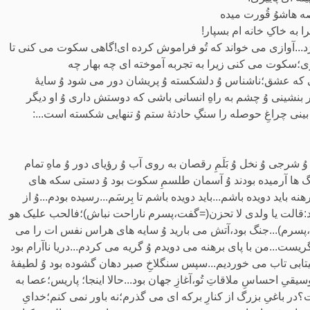
صه هاشوُ قُورت میده
 به خاکِ خانه ام بسپار!
 گذَرَد...آوازی می خواند که تُو فراموش کرده ای!گاهی سکوت می کنی تا
شوی؛سکوت می کنی زیرا به تجربه آموخته ای چه بهار چه
نی که عشق؛ناشناس وُ دلشکسته وُ پریشان دور می شود وُ سایۀ
ظار بنشینی وُ چشم به راهِ انسانی باشی که دوستش داری وُ او دیگر
 بینی چراغِ حوصله را سنگِ حادثۀ ستم وُ تنهایی شکسته است...:
شرجی وُ نخل وُ بَلَمِ رقصان به روی آب وُ رؤیای دور وُ ماهِ تمام
نگ ها آرمیده بودند وُ آسمان طلسمِ سکوت بود وُ دستی سکه های
 باید دویده باشم...باید دویده باشم تا بِرسَم...رسیده بودم...وُ از
اند:قالت یا ولدی لا تحزن(=گفت،پسرم ناراحت نباش)؛فالحب علیک هو
رم)...جنگ بود،آتش می بارید وُ سایه های هراس نفس ات را می
ست...من با پای برهنه می دویدم وُ گریه می کردم...دریا ناآرام بود
انِ بیتابی تاب می خوردیم...سپس سنگلاخِ صبر دهان گشوده بود وُ لطیفۀ
یِ احساسِ ملاقاتِ تُو،آغازِ جهان بود...حالا اینجا؛ پاریس؛عصا به
 باغیِ بزرگ از کنارِ برکه ای می گذرم؛نه باور نمی کنم؛خدایِ