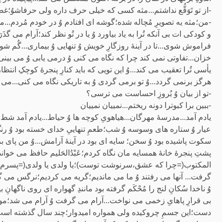
-از تو تَوَقُّع نداشتم...مثه کسی که خیلی حرف داره ولی حرفاشوُ؛غ
-من؛مثه یه تصویرِ مُچاله شده؛گوشه ای افتادم وُ در خودم مُردم...مرا
و کودکی ات بی آنکه تُرا به یاد بیاورد وُ یا در تُو نظر کند؛آرام می
فراموش شوی...تا در آینۀ روزگارِ خویش وُ تنهایی وُ بیماری...گُم 
خزان...تفاوتی نمی کند چرا که نگاه می کنی وُ درمی یابی وُ می بی
یأسی تُرا تعقیب می کند...وُ این تویی که باید کنارِ پنجرۀ کوچکِ انت
هرگز برنمی گردد...وُ تو برمی گردی وُ به تاریکی نگاه می کنی...می
-تو از بیان وُ بُروزِ احساست می ترسی؟
-ببین برا کبوترا دونه ریختم...نمییان نمییان
یادم آمد...مدرسۀ مهرگان...هیاهویِ کوچه ها وُ حیاط...یادم آمد شط وُ 
عیار وُ ستاره های وسوسه وُ شب؛طعمِ تنهاییِ خدای خسته بود وُ ر
سکوت پاشیده بود وُ سخن؛ سایه ای بود در آینۀ آرامش...وُ من پای برهنه
پشتِ پنجرۀ خانۀ همسایه مان نگاه کردم؛عَبْدُالحَلیم حافظ می خو
المکتوب(=چرا که عشق،سرنوشت توست)؛یا ولدی یا ولدی(=پسرم،پس
گرفت... آنها می رفتند وُ ما می ماندیم؛گریه می کردیم؛نرگس می گری
وُ ناخدا سُکانِ لنج را مُحْکَم گرفته بود مانندِ گهواره ای روی ناگه
بی قرارِ پاهایِ زخمی می نواخت...آرام می گرفت وُ آرام می شد؛موسیق
دست؛این جسمِ چروکیده ولی همواره امیدوار؛چند سال گذشته است؟در