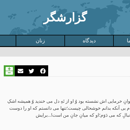
گزارشگر
ا
دیدگاه
زنان
نِ خرمایی اش نشسته بود وُ او از تَهِ دل می خندید وُ همیشه اشکِ
بی آنکه بدانم خوشحالی چیست؛تنها می دانستم که او را دوست
دنبالِ که می دَوَم؛او که میانِ جانِ من است!...برایش