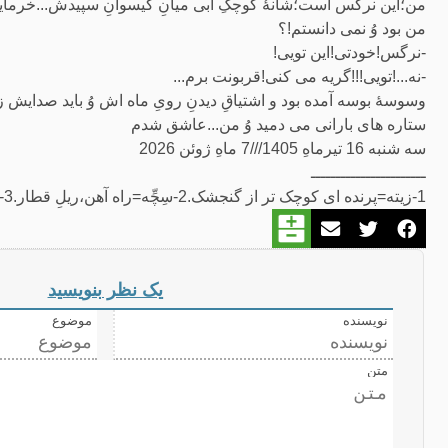
من؛این نرگس است؛شانۀ کوچکِ آبی میانِ گیسوانِ سپیدش...خرمایی
من بود وُ نمی دانستم!؟
-نرگس!خودتی!این تویی!
-نه...!تویی!!!گریه می کنی!قربونت برم...
وسوسۀ بوسه آمده بود و اشتیاقِ دیدنِ رویِ ماه اش وُ باید صدایش 
ستاره های بارانی می دمید وُ من...عاشق شدم
سه شنبه 16 تیرماهِ 1405///7 ماهِ ژوئن 2026
ـــــــــــــــــــــــ
1-زیته=پرنده ای کوچک تر از گنجشک.2-سِچِّه=راه آهن،ریلِ قطار.3-بیلرسوت=لباس کارگرانِ پالایشگاهِ نفت.
یک نظر بنویسید
نویسنده
موضوع
متن