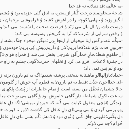
-یه عالَمِه؛قدِ دنیا؛نه نه قدِ خدا
شاخۀ سخاوتمندِ درختِ کُنار از پنجره به اتاقِ گِلی خزیده بود وُ مُش
انگیز وزید وُ تنهایی؛کوچه را در آغوش کشید وُ فراموشی ترجمانِ 
دوست داشتن؛بال بال می زَنَد وُ فرصتِ صحبت پا سُست می کند؛ولی
وُ رقصِ سرابی از سُرب؛که تُرا به گریختن وسوسه می کند:
-میگُم ننه،نرگس اینا میخوان از اینجا بِرَن؛میگن میخواد جنگ بشه،از 
-قربونِ قدت برُم ننه؛کجا بریم؛کی وُ داریم،پیشِ کِی بریم؛خودمون وُ آ
از حلقومِ شط؛بخارِ خمارآلودِ شرجی پخش می شد وُ همراهِ هوای«گِی
در چنبرۀ لاعلاجی فرو می بُرد وُ نخلهایِ حیرت؛گویی چشمِ به راهِ
بود وُ نَم پَس نمی داد:
-خدایا؛بارْاِلها!تُو ماهیتابۀ بدبختی بِرِشته شدیم؛اگه یه نَم بارون بزن
-ای خدا!جونِ جَدِّت؛فقط یه نم بارون؛یه قطره آبِ خوش از گلومون پا
حالا چشمانِ تَحَمُّلِ من بسته است وُ تمامِ خاطرات از پُشتُ پلکها
ساعتِ ناکوکِ شماطه دار گاهی خاموش بود وُ گاهی می نواخت میان فضا
-زندگی هَمْچی معقول کبابت می کُنه که خبردار نمیشی؛اگه دلِ عا
یهو برمی گردی وُ می بینی؛ای دلِ غافل کِی گذشت؟دُور تا دُورت
دل بکُنی؛قلیونی چاق کُنی وُ تُوی دود وُ دَمش؛گُم بشی...ای دلِ غافل!
خُودُم؟چه می دُونُم