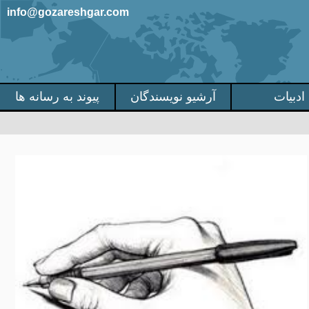
info@gozareshgar.com
ادبیات
آرشیو نویسندگان
پیوند به رسانه ها