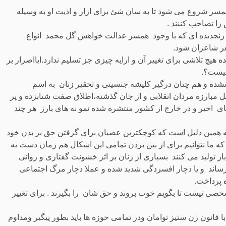
سر شروع می شود تا به سان شئ برای ازار و اذیت او به وسیله
را تصاحب کننند .
رنجدیده ای که با وجود همسر عدالت خواهش گل محمد انواع
عر شاعران شود.
یچ تلاشی برای تغییر آن و ارایه چیزی جز تسلیم ندارد.ایااصرار بر
 نیست؟.
 نشده و هم چنان درگیر کلیشه جنسیتی و تحقیر زنان به اسم
 مبارزه مردان انقلابی و از جان گذشته،اطلاق صفت شتابزده و پر
ای اخیر و در خارج از کشور منتشره شده نمو نه های بارز هر چند
ه همین دلیل است که کوچکترین عصیان برای گرفتن حق بر بدن خود
که ما نتوانیم برای از بین بردن تمامی این اشکال هم زمان دست به
ز تولید می کنند بسیاری از زنان بر اثر خشونت گفتاری و روانی
رساند و یا دچار افسردگی شدید شده و عملا دچار مرگ اجتماعی
ه پرداخت.
خصی نیست تا بگویم خوب بروند و حق شان را بگیرند . برای تغییر
 قانون زن ستیز توامان ودر تمامی حوزه ها باید بطور پیگیر ومداوم