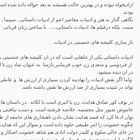
ازادیخواه نبوده و در بهترین حالت همیشه به بعد حواله داده شده است
بودند.
نگاهی گذار به هنر و ادبیات معاصر اعم از ادبیات داستانی ، سینما
سنت بلکه درفیلم ها، ادبیادت داستانی،..... با ساختن زنان قربانی 
باز سازی کلیشه های جنسیتی در ادبیات .
ادبیات داستانی یکی از جاهایی است که در ان کلیشه های جنسیتی به
از فردوسی و سعدی زن خوب فرمانبر پارسا به عنوان نماد زن تا ادبی
در ان دیده میشود.
واما اگر نقش ادبیات را نهادینه کردن بسیاری از ارزش ها و عاملی
تواند در تثبیت بسیاری از ضد ارزش ها نقش داشته باشد.
در بوف کور صادق هدایت، زن یا اثیری است یا لکاته . در داستان ها
خاموش صبور مثل مجسمه، خلاصه فرشته است و دست نیافنتی و 
توان ادعا کرد که قصد هدایت نشان دادن ناهنجاری های جامعه از طر
چگونه خشونت را امر طبیعی جلوه داده است و سوال این که هدایت
در جای خالی سلوچ و کلیدر دولت ابادی هم شاهد خشونت اشکار و پنها
الگوی ارایه شده چیزی جز فرمانبرادری و تسلیم نیست.