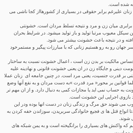
نه شده است.
ان علیرغم برابر حقوقی در بسیاری از کشورهااز کجا ناشی می
 برابری میان زن و مرد و نتیجه تسلط مردان است. خشونتی
ن سیکل معیوب مرتبا تولید و باز تولید میشود. در شرایط بحران
افته و در نتیجه باعث خشونت بیشتر می شود.
ر جهان رو به رو هستیم زنانی که با مبارزات پیگیر و مستمرخود
 احساس مالکیت بر بدن زن است ، اعمال خشونت نسبت به ساختار
ت دینی و جایگاه زن در ان یعنی خشونت قانونی و نهادینه علیه
بتنی بر قدرت جنسیت، یعنی مرد است. در چنین جامعه ای زنان عملا
ا قوانین بر محور« مرد قدرت »به دست مردان و به نفع آنها وضع
ت به حساب نمی اید یا مجازات کمی به دنبال دارد. و از ان مهم تر
د بازوی اجرایی این خشونت است.
وب می شوند حق مرگ و زندگی زنان در دست انها بوده ودر این
تا انواع قتل ها ی فجیع خانوادگی سربریدن، سوزاندن خفه کردن به
 شوند.
م که واکنش های بسیاری را برانگیخته است و به یمن شبکه های
رده است.