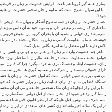
بیماری همه گیر کرونا هم باعث افرایش خشونت بر زنان در قرنطی
اما این سوال مطرح است که تداوم و جان سختی خشونت بر علیه زن
شود؟.
اعمال خشونت بر زنان در همه سطوح آشکار و پنهان نماد تاریخی نا
ساختاری که ریشه در تبعیض دارد و به نوبه خود به آن دامن میزند.ای
سرمایه داری جهانی و تشدید ان با بحران کرونا این تبعیض فزونی ی
خوشبختانه ما با مقاومت گسترده زنان به اشکال مختلف در سر تا س
تلاش دارند تا این معضل را به امرهمگانی تبدیل کنند.
اماهر چند خشونت وارده بر زنان امر عمومی و جهانی و ناشی از
جوامع مختلف متفاوت است. در جامعه ماایران با ساختار ویژه جکوم
زنان، خشونت ابعاد وحشتناک تری به خود میگیرد چرا که قانون ،م
دارای حقوقی نیستند و از شرکت در تصمیم گیری ها محرومند. مسلم
می شود. بر پایه همین قوانین است که انواع خشونت بر زنان یا خشون
دستگاه قضا یی نه نهادی برای حمایت زنان در برابر خشونت که خو
بنا بر این و از انجاییکه زنان ملک شخصی جامعه و مردان آن محس
راستا کار برد هر شیوه ای مجاز است از قتل دولتی ،سنگسار زنان ،
اسم شرف و ناموس. قتل هاییکه که از نظر قانون قتل شناخته نمی
در این یک ساله اخیرماشاهد زن کشی های متعددی در ایران بوده ای
اجتماعی رسانه ای شده ووجدان عمومی را به این مسئله حساس ک