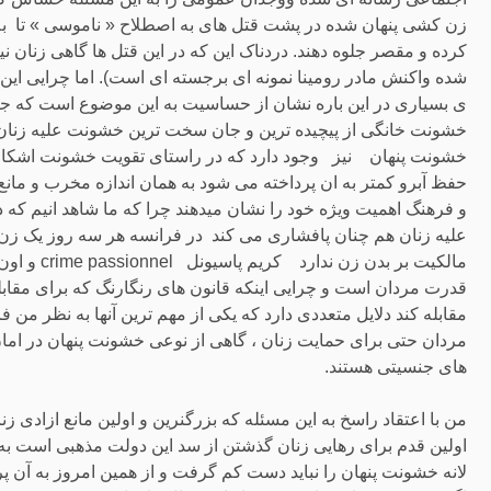
زن کشی پنهان شده در پشت قتل های به اصطلاح « ناموسی » تا ب
کرده و مقصر جلوه دهند. دردناک این که در این قتل ها گاهی زنان 
شده واکنش مادر رومینا نمونه ای برجسته ای است). اما چرایی این پ
ی بسیاری در این باره نشان از حساسیت به این موضوع است که 
خشونت خانگی از پیچیده ترین و جان سخت ترین خشونت علیه زنان 
خشونت پنهان نیز وجود دارد که در راستای تقویت خشونت اشکار م
حفظ آبرو کمتر به ان پرداخته می شود به همان اندازه مخرب و مان
و فرهنگ اهمیت ویژه خود را نشان میدهند چرا که ما شاهد انیم که 
علیه زنان هم چنان پافشاری می کند در فرانسه هر سه روز یک زن
قدرت مردان است و چرایی اینکه قانون های رنگارنگ که برای مقابله
مقابله کند دلایل متعددی دارد که یکی از مهم ترین آنها به نظر من 
مردان حتی برای حمایت زنان ، گاهی از نوعی خشونت پنهان در ام
های جنسیتی هستند.
من با اعتقاد راسخ به این مسئله که بزرگنرین و اولین مانع ازاد
اولین قدم برای رهایی زنان گذشتن از سد این دولت مذهبی است به د
لانه خشونت پنهان را نباید دست کم گرفت و از همین امروز به آن پ