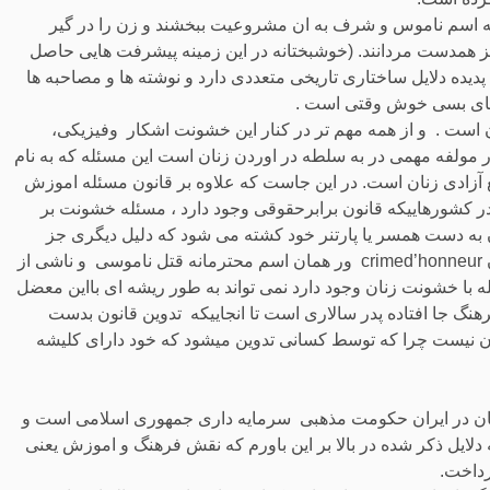
ه اسم ناموس و شرف به ان مشروعیت ببخشند و زن را در گیر
نیز همدست مردانند. (خوشبختانه در این زمینه پیشرفت هایی حاصل
دیده دلایل ساختاری تاریخی متعددی دارد و نوشته ها و مصاحبه ها
جای بسی خوش وقتی است .
است . و از همه مهم تر در کنار این خشونت اشکار وفیزیکی،
ولفه مهمی در به سلطه در اوردن زنان است این مسئله که به نام
ع آزادی زنان است. در این جاست که علاوه بر قانون مسئله اموزش
در کشورهاییکه قانون برابرحقوقی وجود دارد ، مسئله خشونت بر
 به دست همسر یا پارتنر خود کشته می شود که دلیل دیگری جز
مالکیت بر بدن زن ندارد کریم پاسیونل crime passionnel و اون crimed’honneur ور همان اسم محترمانه قتل ناموسی و ناشی از
 با خشونت زنان وجود دارد نمی تواند به طور ریشه ای بااین معضل
فرهنگ جا افتاده پدر سالاری است تا انجاییکه تدوین قانون بدست
ان نیست چرا که توسط کسانی تدوین میشود که خود دارای کلیشه
ی زنان در ایران حکومت مذهبی سرمایه داری جمهوری اسلامی است و
لایل ذکر شده در بالا بر این باورم که نقش فرهنگ و اموزش یعنی
رداخت.