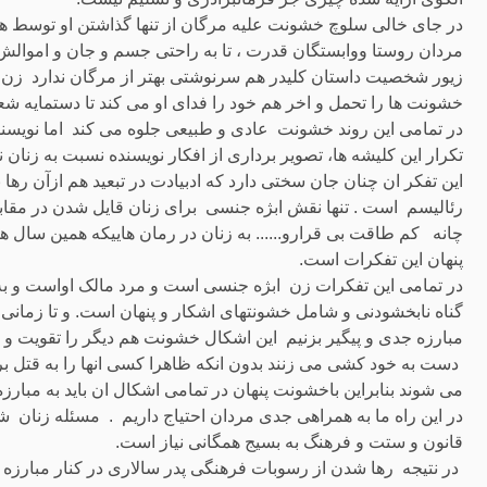
در جای خالی سلوچ خشونت علیه مرگان از تنها گذاشتن او توسط هم
مردان روستا ووابستگان قدرت ، تا به راحتی جسم و جان و اموالش 
زیور شخصیت داستان کلیدر هم سرنوشتی بهتر از مرگان ندارد زن 
خشونت ها را تحمل و اخر هم خود را فدای او می کند تا دستمایه ش
در تمامی این روند خشونت عادی و طبیعی جلوه می کند اما نویسنده ه
تکرار این کلیشه ها، تصویر برداری از افکار نویسنده نسبت به زنان
این تفکر ان چنان جان سختی دارد که ادبیادت در تبعید هم ازآن رها
رئالیسم است . تنها نقش ابژه جنسی برای زنان قایل شدن در مقابل
چانه کم طاقت بی قرارو...... به زنان در رمان هاییکه همین سال ه
پنهان این تفکرات است.
در تمامی این تفکرات زن ابژه جنسی است و مرد مالک اواست و ب
گناه نابخشودنی و شامل خشونتهای اشکار و پنهان است. و تا زمانی 
مبارزه جدی و پیگیر بزنیم این اشکال خشونت هم دیگر را تقویت و با
دست به خود کشی می زنند بدون انکه ظاهرا کسی انها را به قتل ب
می شوند بنابراین باخشونت پنهان در تمامی اشکال ان باید به مبارز
در این راه ما به همراهی جدی مردان احتیاج داریم . مسئله زنان ش
قانون و ستت و فرهنگ به بسیج همگانی نیاز است.
در نتیجه رها شدن از رسوبات فرهنگی پدر سالاری در کنار مبارزه با