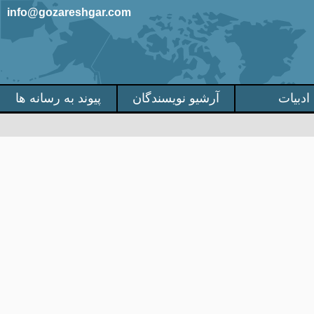
info@gozareshgar.com
ادبیات
آرشیو نویسندگان
پیوند به رسانه ها