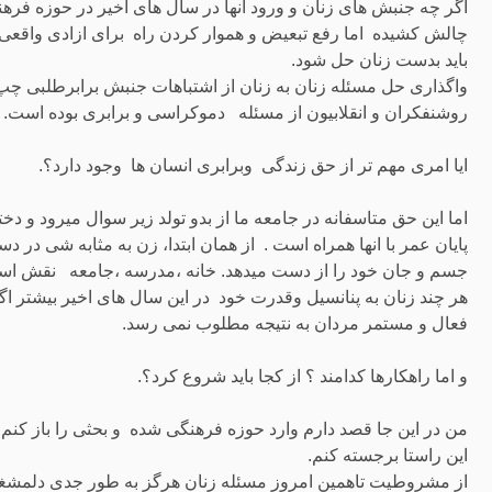
اگر چه جنبش های زنان و ورود انها در سال های اخیر در حوزه فرهنگی
چالش کشیده اما رفع تبعیض و هموار کردن راه برای ازادی واقعی 
باید بدست زنان حل شود.
واگذاری حل مسئله زنان به زنان از اشتباهات جنبش برابرطلبی چپ
روشنفکران و انقلابیون از مسئله دموکراسی و برابری بوده است.
ایا امری مهم تر از حق زندگی وبرابری انسان ها وجود دارد؟.
اما این حق متاسفانه در جامعه ما از بدو تولد زیر سوال میرود و د
پایان عمر با انها همراه است . از همان ابتدا، زن به مثابه شی در د
جسم و جان خود را از دست میدهد. خانه ،مدرسه ،جامعه نقش اساسی
هر چند زنان به پنانسیل وقدرت خود در این سال های اخیر بیشتر اگا
فعال و مستمر مردان به نتیجه مطلوب نمی رسد.
و اما راهکارها کدامند ؟ از کجا باید شروع کرد؟.
من در این جا قصد دارم وارد حوزه فرهنگی شده و بحثی را باز کنم (
این راستا برجسته کنم.
از مشروطیت تاهمین امروز مسئله زنان هرگز به طور جدی دلمشغول