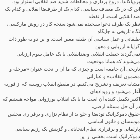
پروپاگاندا، دروغ پردازی و مغالطات شدید ضد انقلابی استوار بود.
این که در یک مصاف سیاسی، کدام یک از طرف‌ها انقلابی و کدام یک
ضد انقلابی است، از نقطه
نظر یک طرف دعوا سنجیده نمی‌شود.سنجه کار در روش مارکسی،
نگاه تاریخی به جایگاه
طبقاتی و عمل سیاسی آن طبقه معین است. و این دو به طور ذات
گرایانه ارزیابی و معین
نمی‌گردند.خصلت انقلابی وضدانقلابی با یک عامل سوم ارزیابی
می‌شوند که همانا موقعیت
تاریخی آن جامعه است و چیزی که ما آن را تحت عنوان «مرحله و
مضمون انقلاب» و عباراتی
مشابه تعریف و تشریح می‌کنیم. در مقطع انقلاب روسیه که از فوریه
آغاز می‌شود و رویدادهای
اکتبر تکمیل کننده آن است ما با یک انقلاب بورژوایی مواجه هستیم که
در آن حل مسئله ارضی،
حقوق دموکراتیک توده‌ها و خلع ید از نظام تزاری و برقراری مجلس
موسسان و قانون اساسی
پارلمانی و و برقراری نظام انتخاباتی و گزینش یک رژیم سیاسی
دموکراتیک است. بخشی از این