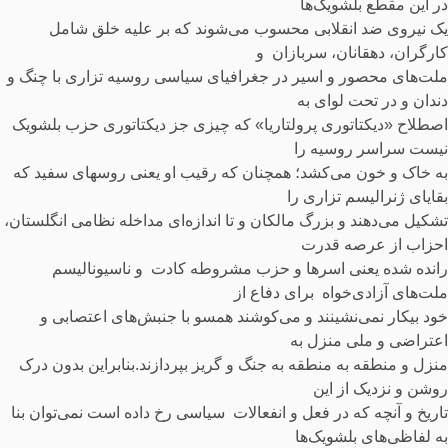
در این مقطع بلشویک‌ها
یک نیروی ضد انقلابی محسوب می‌شوند که بر علیه خلق شامل
کارگران، دهقانان، سربازان و
ملت‌های محصور و اسیر در جغرافیای سیاسی روسیه تزاری با چنگ و
دندان و در تحت لوای به
اصطلاح «دیکتاتوری پرولتاریا» که چیزی جز دیکتاتوری حزب بلشویک
نیست سراسر روسیه را
به خاک و خون می‌کشد؛ همچنان که رقیب او یعنی روسهای سفید که
بقایای ژنرالیسم تزاری را
تشکیل می‌دهند و بزرگ مالکان و تا اندازه‌ای مداخله نظامی انگلستان،
احزاب از عرصه قدرت
رانده شده یعنی اسرها و حزب مشروطه کادت و ناسیونالیسم
ملت‌های آزادی‌خواه برای دفاع از
خود بیکار نمی‌نشینند و می‌کوشند همسو با جنبش‌های اعتصابی و
اعتراضی و ملی منزل به
منزل و منطقه به منطقه به جنگ و گریز بپردازند.بنابراین بدون درک
روشن و نزدیک از این
تاریخ و آنچه که در فعل و انفعالات سیاسی رخ داده است نمی‌توان بنا
به لفاظی‌های بلشویک‌ها