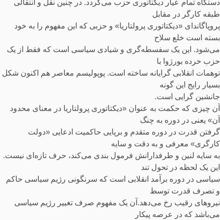
دستگاه تمام عیار دیکتاتوری حزب می‌گردد. در چنین نقل و انتقالی
طبقه کارگر در مقابل
پروپاگاندای «دیکتاتوری پرولتاریا» و حزبی که این مفهوم را به خود
بسته است خلع سلاح
می‌شود. این یک سفسطه‌گری و شیادی سیاسی است که فقط از یک
حزب خرده بورژوا با
توهمات انقلابی گرایانه ساخته است. پوپولیسم معاصر هم اکنون شکل
بسیار رایج این گونه
جانشین گرایی است.
آن چیزی که حکمت به عنوان «دیکتاتوری پرولتاریا در معنای محدود
آن» یعنی در دوره به چنگ
گرفتن قدرت در دوره متقدم و برپایی حاکمیت ادعایی «دولت
کارگری» معرفی و به دقت و سایه
به سایه لنین و طرفدارانش فرمول بندی می‌کند، حرف تازه‌ای نیست.
این یک لحظه در تحول تند
سیاسی در دوره برآمد انقلابی است که سرنگونی رژیم سیاسی حاکم
و تصرف قدرت توسط
نیروهای رقیب رخ می‌دهد.آن یک مفهوم صرف تغییر رژیم سیاسی
می‌باشد که در عرصه پیکار