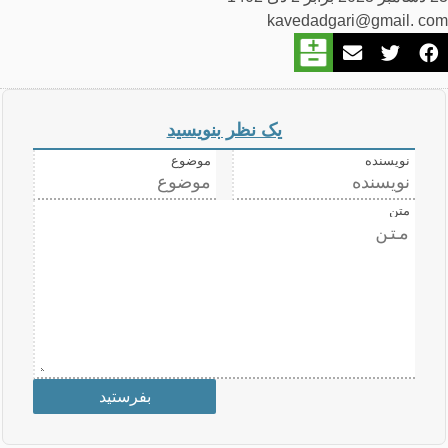
kavedadgari@gmail. com
یک نظر بنویسید
نویسنده
موضوع
متن