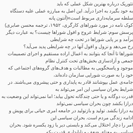
تئوریک درباره بهترین شکل عملی که باید
به خود بگیرد به اجرا درآید. این اصل به مبارزه عملی علیه دستگاه
سلطه سرمایه‌داری مربوط است»(آنتون پانه
کوک نامه در مورد شوراهای کارگری، ۱۹۵۲، ترجمه محسن صابری)
پرسش سوم: شرایط عروج و افول شوراها چیست؟ به عبارت دیگر
برآمد و بر پایی شوراها در تحت چه شرایطی
رخ می‌دهد و نزول و افول آنها در چه شرایطی پدید می‌آید؟
شوراها تا آنجا که بتوانند به اعمال اراده مستقیم و اجرای تصمیمات
جمعی و آزادسازی بخش‌های تحت کنترل نظام
موجود و پاسخگویی به مطالبات و هدف‌های گروه‌های اجتماعی که
خود را به صورت شورایی سازمان داده‌اند،
جامه‌ی عمل بپوشانند قادر به پایداری و حتی پیشروی می‌باشند. در
شرایط بحران سیاسی این امر می‌تواند به
قدرت دوگانه و یا حتی چندگانه تحول بیابد؛ اما نمی‌تواند این وضعیت به
درازا بکشد چون بحران سیاسی نمی‌تواند
به درازا بکشد. تولید و بازتولید در جامعه امری حیاتی برای پویش و
ادامه زندگی مردم است. بحران سیاسی این
امر را دچار اختلال می‌کند و بایستی دیر یا زود یکسره شود. بحران
سیاسی به معنای ضعف و ناپایداری قدرت یکه