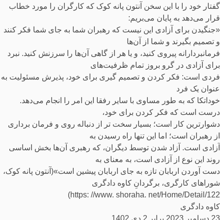
گفتار خود را با این سخن آنتون پانه کوک که کارگران را مورد خطاب
قرار می‌دهد به پایان می‌بریم:
«جنگیدن برای آزادی این نیست که رهبران شما به جای شما فکر کنند
و تصمیم بگیرند و شما از آن‌ها
فرمانبردارانه پیروی کنید، و یا هر از گاهی آن‌ها را سرزنش کنید. نبرد
برای آزادی در گرو بروز تمام ظرفیت‌های
فردی است: فکر کردن و تصمیم گیری برای خود، پذیرش مسئولیت به
عنوان یک فرد
خوداتکا که به طور مساوی با سایر رفقا این امر را انجام می‌دهد.
درست است که فکر کردن برای خود،
دشوارترین کار است؛ بسیار سخت تر از دنباله روی و فرمان برداری
از رهبران است؛ اما این تنها راه رسیدن به
آزادی است. آزاد شدن توسط دیگران، که رهبری آن‌ها بخش اساسی
روند این نوع از آزادی است، به معنای به
دست آوردن اربابان تازه به جای اربابان پیشین است»(آنتون پانه کوک،
شوراهای کارگری، برگردانِ کاوه دادگری
https: //www. shoraha. net/Home/Detail/122)
کاوه دادگری
23 دسامبر 2023 برابر 2 دی 1402