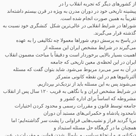
از کشورهای دیگر که تجربه انقلاب را در
پیشینه تاریخی خود در دوران مدرن به ویژه در قرن بیستم داشته‌اند
تقریباً به همین صورت انجام شده است.
شوراها در شرایط انقلابی در عالی‌ترین شکل کنشگری خود نسبت به
گذشته قرار می‌گیرند.
در پاسخ به پرسش دوم، شوراها معمولا چه تکالیفی را به عهده
می‌گیرند در شرایط مشخص ایران این مسئله از
اهمیت بسیار بالایی برخوردار است و دقیقاً با مباحث مضمون انقلاب
ایران در این لحظه‌ی معین تاریخی که جامعه
در آن به سر می‌برد مربوط می‌شود. شاید بتوان گفت که مسئله
آلترناتیوها هم در این نقطه کانونی متمرکز
می‌شوند پس به این مسئله باید از نزدیک‌تر بپردازیم.
در شرایط مشخص ایران و با نگاهی به قریب ۱۲۰ سال پس از انقلاب
مشروطه که اساساً برای اداره کشور و
جامعه توسط قانون و مقررات رسمی و محدود کردن اختیارات
نامحدود پادشاه و حکمرانی‌های مستبد آن دوران
برپا گردید فراز و نشیب‌هایی فراوانی را پشت سر گذاشته‌ایم؛ اما
همچنان ما در گرهگاه حل مسئله استبداد و
دیکتاتوری و ارتجاع سیاسی و پایمال شدن قوانین و مقررات در عین