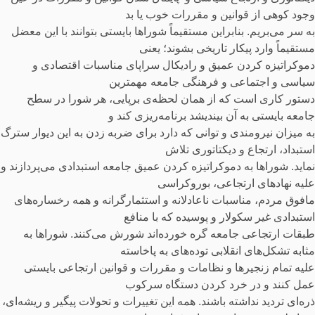
وجود کوهی از قوانین و مقررات خوب یا بد
به سر می‌بریم. بنابراین مستقیماً شوراها بایستی بتوانند با این معضل
مستقیماً وارد پیکار تاریخی بشوند؛ یعنی
دموکراتیزه کردن عمیق و رادیکال سراپای مناسبات اقتصادی و
سیاسی و اجتماعی و فرهنگی جامعه مهمترین
دستور کاری است که از همان لحظه‌ی برپایی، هر شورا در سطح
جامعه بایستی به آن بیندیشد برنامه‌ریزی کند و
به میزان نیرومندی و توانی که دارد برای ضربه زدن به این دیوار سترگ
استبداد، ارتجاع و دیکتاتوری تلاش
نماید. شوراها به دموکراتیزه کردن عمیق جامعه استبدادی می‌پردازند و
علیه نهادهای ارتجاعی، بوروکراسی
مافوق مردم، مناسبات ناعادلانه و استثمارگرانه و همه رخساره‌های
استبدادی غیر سکولار و پوسیده که با منافع
طبقات ارتجاعی جامعه گره خورده‌اند شورش می‌کنند. شوراها به
مثابه تشکل‌های انقلابی توده‌های به پاخاسته
علیه تمام زنجیرها و نظامات و مقررات و قوانین ارتجاعی بایستی
عمل کنند و در خرد کردن دستگاه سرکوب
ذره‌ای تردید نداشته باشند. همه این تغییرات و تحولات پیگیر و ریشه‌ای،