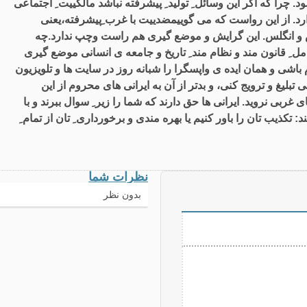
د. چرا که اگر این وسائل ِ تولید ِ پیشرفته نباشد مالکییت ِ اجتماعی
ارد. از این رواست که می گوییمضدییت با غرب ِپیشرفته،یعنی
کس و انگلس. این گرایش و موضع گیری هم راست وچپ ندارد.چه
ل ِ قانون مند و نظام مند ِ تاریخ و جامعه ی انسانی موضع گیری
اشی و همان ایده ی واپسگرا را شبانه روز در سایت ها و تلویزیون
 تبلیغ و ترویج کنی، و بدتر از آن به ایرانی های محروم از این
غربی نروید. ایرانی ها حق دارند که شما را زیر ِ سوال ببرند و با
د: تکذیب تان را باور کنیم یا بهره مندی و برخورداری ِ تان از تمام ِ
نظرات شما
بدون نظر