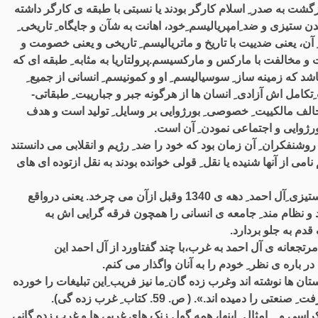
ازگشت به صدر ِ اسلام کارگر بودند یا نسبتی با طبقه ی کارگر داشته
ستیزی و ضد ِامپریالیسم ِخود، اهانت به شآن و جایگاه ِ تاریخی ِ
آن، یعنی ضدییت با تاریخ و ماتریالیسم ِ تاریخی و یعنی خصومت و
ت و مخالفت با مارکس و مارکسیسم.پرولتاریا به مثابه ِ طبقه ای که
د که زمینه ساز ِ سوسیالیسم ِ او و کمونیسم ِ انسانی از جمیع ِ
امل اش آزادی ِ انسان ها از هرگونه جبر و جبارییت ِ طبقاتی-
الف مالکییت ِ خصوصی ِ بورژوایی بر وسایل ِ تولید است و هدف
بورژوایی و اجتماعی نمودن ِ آن است.
ایل ِ دهه ی 1340 « کتاب ِ مقدس» ِ روشنفکران ِ آن زمان بود که خود را ضد ِ رژیم و انقلابی می دانستند
می از آنها شنیده یا نقل ِ قولی خوانده بودند به نقل ازتوده ای های
امروزه هم برای فرقه گرایان ِ چپ هنوز در برهمان پاشنه ی غرب ستیزی ِآل احمد ِ دهه ی 1340 وقبل ازآن می چرخد. یعنی درواقع
 و نظام مند ِ جامعه ی انسانی را همچون فرقه گرایی اش به
دم به جلو بردارد.
تجعانه ی آل احمد به غرب،با چند گفتاورد از آل احمد این
 باره ی نظر ِ خودم را به آنان واگذار می کنم.
ان ها نوشته اند وغرب زده گان ِما نیز فریب ِاین تبلیغات را خورده
یده اند.». ( ص. 59. کتاب ِ غرب زده گی).
کراسی و... امثال ِ اینها، همه گول زنک های غربی ها و غرب زده گانی