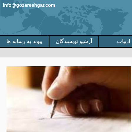
info@gozareshgar.com
ادبیات
آرشیو نویسندگان
پیوند به رسانه ها