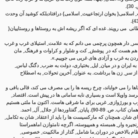
).
ت ِ اسلامی{ بخوان ارتجاعییت ِ اسلامی} درافتادبلکه کوشید آن وحدت
طانی می رویند. غده ای که اگر ریشه اش به روستاها و روستاییان{
ر سر ِ دار همچون پرچمی می دانم که به علامت ِ استیلای غرب و غرب
لا هم هست که در پوشش ِ کت و شلوار و کراوات و فرهنگ ِ مان
بردن به غرب و آزادی های غربی می جوییم.».
به ایران و در میان ِ ایل ِ بختیاری، دولت به ضرب ِ دگنگ لباس ِ
از سر ِ زن ها برداشت. به عنوان ِ آخرین تحولات ِ به اصطلاح
تاها را می خواباند، چرخ ریسه ها را بی مصرف می کند، قالی بافی و
برسد واویلا است و بسیاری نابه سامانی ها در پیش است. اقتصاد ِ
رب و بورژوازی ِ غربی برای ما شرقی هاست. اکنون ما ملتی هستیم
دها از جلال ِ آل ِ احمد.
عای شان. همچنان که مارکسیست ها را باید از اعتقاد ِ شان به تکامل ِ
ِ زنجیره وار ِ همبسته و همپیوسته، اگرچه نامتوازن اماهمراستا
 بالاخص در دوران ِما شامل ِ گذار از مالکییت ِ خصوصی ِ