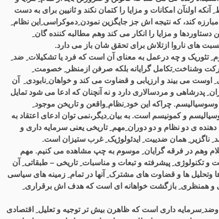
 آنکه اولنآن امکانات و مزایا را کتمان نکند و ثانیین برای به دست
بارزه کند، که نتیجه اش جز جایگزین نمودن ِدموکراسی ِاین نظام ِ
ستاوردها و مزایا را انکار می کند وهم مطالبه کننده گان ِ
نسبت های ناروا ازتلاش برای تحقق شان باز می دارد.
 ِ تئوریک و چه درعمل به معنای آن است که فرد یا تشکیلات ِ ضد ِ
 حرکت وشناخت ِتکامل گرایانه بلکه صرفن ازمنظر ِ خصومت ِ
ِ اوست می بیند و ارزیابی و قضاوت می کند و خواهان ِنابودی ِ آن
 ِ پدرشاهی و مردسالاری دارد و نه آنچنان که ادعا می شود تمایل
ی وسوسیالیسم. چراکه این خود ِنظام ِواقعن و تاریخن موجود ِ
یالیسم و کمونیسم است. به بیان ِدیگر،نمی توان ادعای اعتقاد به
 دهنده ی دو نظام و دو دوران ِمهم ِ تاریخی یعنی سرمایه داری و
 ِ ناگزیر ِ همان ضدییت ِ ایدئولوژیک ِ غرب ستیزان است.
ِاسلام وهم در فرقه گرایان ِ موسوم به چپ مشاهده می کنیم. مهم
 و تکنولوژی ِ پیشرفته و تبعات و مناسبات ِ تاریخی – طبقاتی ِ آن
ا وتحلیل ها و قضاوت های مشترک ِ آنها در تمام ِ زمینه های سیاسی
مسویی و همنظری ِ بازگشت خواهانه ای است که هدف اش برقراری ِ
ب وضد ِسرمایه داری است که ظاهرن بیش تر توجیه و تعلیل ِ اقتصادی