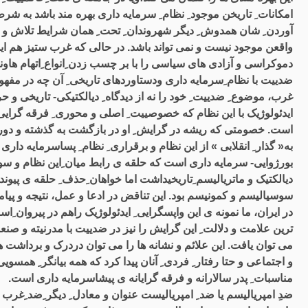
امکانات ِ تاریخن موجود ِ نظام ِ سرمایه داری بهره مند باشد به شرط ِ
آوردن ِ شان همدوش ِ دیگر شهروندان ِ تحت ِ همان شرایط تلاش و م
واقعن موجود نیست و نمی تواند باشد. در حالی که غرب ستیز هم این د
دموکراسی و آزادی های سیاسی را با بر چسب زدن ِانواع ِاتهام هاو
ضدییت با نظام ِسرمایه داری ودستاوردهای تاریخی ِ آن چه در مفهوم
غرب، موضوع ِ ضدییت ِ خود را نه از دیدگاه ِ دیالکتیکی- تاریخی و
ایدئولوژیک با این نظام که خصوصییت ِ اصلی و محوری ِ فرقه گرایی 
است. خصومتی که ریشه در گرایش ِ او در بازگشت به گذشته و دوران
به« گذار ِ انقلابی » از این نظام و برقراری ِ نظام ِ پساسرمایه دار
بورژوایی- سرمایه داری است که حلقه ی رابط میان ِاین نظام و سوس
دیالکتیک و ماتریالیسم ِتاریخیداشت اما خواهان ِحذف ِ حلقه ی پیوند
سوسیالیسم و کمونیسم بود. این تناقض در ادعا و عمل، نتیجه و پیامد
در ایران، ما نمونه ی این واپسگرایی ِ ایدئولوژیک راهم در پیروان 
ترین علامت و دلالت ِ این گرایش را نیز در ضدییت با مدرنیته و صنعت
می توان یافت. این علائم و نشانه ها را می توان دردرک و برداشت ه
و اجتماعی و حتا رفتار ِ فردی ِ آنان پیدا کرد که همه بیانگر ِ ه
مناسبات ِ پدر سالارانه و فرقه گرایانه ی پیشاسرمایه داری است.
ضدِ امپریالیسم یا ضد ِ امپریالیست عنوان و معادل ِ دیگر ِضد ِغر