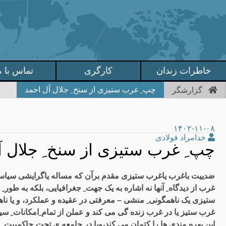
خاطرات زندان
کارگری
تماس با م
چپ ِ غرب ستیزی از سنخ ِ جلال آل احمد
گزارشگر
۱۴۰۲-۱۱-۰۸
خدامراد فولادی
چپ ِ غرب ستیزی از سنخ ِ جلال آ
ضدییت باغرب یاغرب ستیزی مقدم برآن که مساله یاگرایشی سیاسی با
غرب از دیدگاه ِ آنها نه اشاره به یک جهت ِ جغرافیایی، بلکه به طو
ستیزی یک ناهمگونی ِ منشی – معرفتی در عقیده و عملکرد، و یا ناهم
غرب ستیز یا در غرب زنده گی می کند و عملن از تمام ِامکانات ِ س
این بهره مندی ها را کتمان می کند،ویا در جامعه ی تحت ِحاکمییت ِ اس