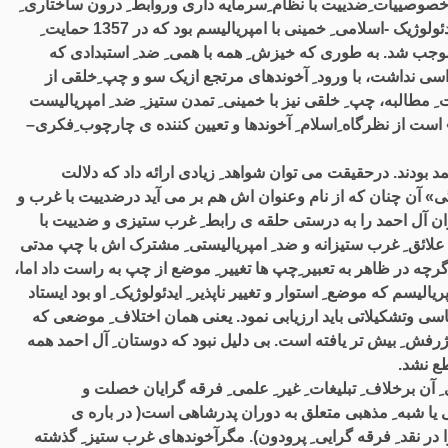
م ِخصوصییات ِضدییت با نظام ِسرمایه داری وروابط ِ درون ساختاری ِ
آن را درخود دارد. در واقعییت و به بیان ِ مشخص تر، این ضدییت ِ ایدئولوژیک -اسلامی ِ خمینی با امپریالیسم بود که در 1357 حمایت ِ
موجب شد. به طوری که خیزش ِ همه با همی ِ ضد ِ استبدادی که
سی نداشت، با ورود ِ آخوندهای مرتجع ازیک سو و چپ ِخلقی از
ِ مطالبه، چپ ِ خلقی نیز با خمینی ِ تمدن ستیز ِ ضد ِ امپریالیست
ست از نظرگاه ِاسلام ِ آخوندها و تعیین کننده ی چارچوب ِفکری–
ودند. درحقیقت می توان شواهد ِ زیادی ارائه داد که دلالت
 گی» آن چنان که از نام وعنوان اش هم بر می آید درضدییت با غرب و
ان آل احمد را به درستی حلقه ی رابط ِ غرب ستیزی و ضدییت با
 ِ علائق ِ غرب ستیزانه و ضد ِ امپریالیستی ِ مشترک اش با چپ مدتی
گرچه در ظاهر به تعبیر ِچپ ها تغییر ِ موضع از چپ به راست داد اما،
یسم که موضع ِ استوار و تغییر ناپذیر ِ ایدئولوژیک ِ او بود ایستاد
اسی وتشکیلاتی باید ارزیابی نمود. یعنی همان اختلاف ِ موضعی که
ژرفش ِ بیش تر یافته است. بی دلیل نبود که دوستان ِ آل احمد همه
ع نشد.
آن برخلاف ِ تبلیغات ِ غیر ِ علمی ِ فرقه گرایان خصلت و
یا شبه ِ مذهبی متعلق به دوران پدرشاهی است( در باره ی
در نقد ِ فرقه گرایی ِ پرودون). مگرآخوندهای غرب ستیز ِ گذشته