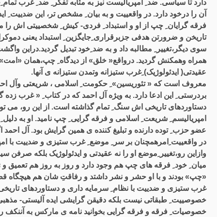
دارد تا سیاسی. ضد ِ امپریالیست نیز به مثابه تفکر ِ ضد ِ غرب تما
فرقه گرایان ِ چپ از او و استبداد ِ فردی- کیش ِ شخصییتی اش را 
تاریخن و ضرورتن هدفی جزبرقراری ِجایگزین ِ استبداد یعنی دموکرا
سوی دیگر،تغییر ِ مطالبه داد و به ضد ِخود تبدیل گردید.دراین واگشت 
همراه وهمکنش گردید. درواقع« خلق» از دیدگاه ِ چپ،همان «امت» ا
عقیدتی( ایدئولوژیک) ِغرب ستیزانه وتمدن ستیزانه ی آنها.
معروف است که « تئوریسین» ِ حکومت ِ اسلامی ، شریعتی وآل احمد ب
بردرستی ِ این ادعا دارد. به ویژه آل احمد که در کتاب ِ « غرب زده
دستاوردهای تاریخی اش سنگ ِ تمام گذاشته است. از این رو، می تو
امپریالیسم ِ شریعت ِ اسلامی و فرقه گرایی ِ چپ نامید. او به دلیل
عضو حزب ِ توده دارنده و تبلیغ کننده ی همین گرایش بود. آل احمد ا
در واقعییت ِامرهمچنان بر سر ِ موضع ِ غرب ستیزی و ضدییت با امپریال
وازاین رو،تغییر ِموضع او را نه عقیدتی و ایدئولوژیک بلکه صرفن سی
میان ِ خود ِ فرقه های چپ هم وجود دارد و روز به روز هم تعمیق و 
«چپ» بودند و با او حشر و نشر داشتد و رفاقتِ شان هم هیچگاه قط
غرب ستیزی و ضدییت با نظام ِ سرمایه داری و دستاوردهای تاریخی ِ 
خصوصییت ِ طبقاتی نیست بلکه دقیقن گرایشی ایده آلیستی- مذهبی 
خصوصیات ِ فرقه و فرقه گرایی بخوانید نامه ی مارکس به آننکف را 