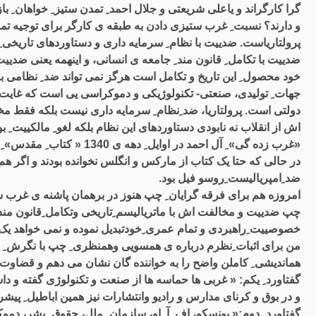
گرا کارگراند و یاعلی شریعتی و جلال احمد ِ تمدن ستیز ِ خواهان ِ ب
و دارند؟ نسبت ِ غرب ستیزی دادن به طبقه ی کارگر برای توجیه تمدن 
پرولتاریاست. ضدییت با نظام ِ سرمایه داری و دستاوردهای تاریخی ِ 
ضدییت با تکامل ِ قانون مند ِ جامعه ی انسانی، و اینهمه یعنی ضدیی
خود محصول ِ این تاریخ و تکامل است هرگز نمی تواند ضد ِ نظامی باش
جهات ِ تولیدی، صنعتی- تکنولوژیکی و دموکراسی یی است که غایت ِتک
دولتی است. پرولتاریا، ضد ِنظام ِ سرمایه داری نیست بلکه فقط مخ
اش از انقلاب نه نابودی دستاوردهای این نظام بلکه لغو ِ مالکییت ِ 
«غرب زده گی» ِ آل احمد در او
در حالی که حتا یک کتاب از مارکس و انگلس نخوانده بودند و اگر هم نا
ضد ِامپریالیست ِروسو فیل بود.
چپ ضدییت و مخالفت اش با ماتریالیسم ِتاریخی وتکامل ِقانون مند
خصوصییت ِراهبردی و تمام عمری ِخودتبدیل نموده و نمی خواهد یک ق
من برای اثبات ِنظرم درباره ی همسویی وهمنظری ِ چپ با نگرش ِ مر
هماندیشی ِ کاملن واضح را به خواننده گان نشان می دهم و قضاوت در
گفتاورد ِ یکم: « غربی ها حماسه ها از صنعت و تکنولوژی گفته و داست
و در بوق و کرنای مدارس و رادیو وانتشارات نیز همین اباطیل ِ پیشرفت ِ صنعتی را دم
گفتاورد ِ دوم:« یونسکو، اف. آ. او، سازمان ِ ملل، حقوق ِ بشر، دمو