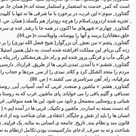
است که کمر ِ خدمت به استعمار و استثمار بسته اند.»( همان جا. ص. 30
گفتاورد ِ سوم:« این غرب، در برخورد با ما شرقی ها نه تنها با کلیی
ِ تجزیه شده ازدرون ِاسلام را هرچه زودتراز هم بگسلد.( همان. ص. 43).
گفتاورد ِ چهارم:« شهرهای ما اکنون در همه جا با رشد ِ غده ی سر
خلق،دهقانان} برسد و آنها را بپوساند، واویلاست.»( ص.44).
گفتاورد ِ پنجم:« من نعش ِ آن بزرگوار{ شیخ فضل الله نوری} را ب
زده گی بربام ِ این مملکت افراشته شده است. به دلیل ِهمین استی
فرنگی مآب و فرنگی پرور شده ایم و راه ِحل ِهرمشکلی رادر پناه 
گفتاورد ِ ششم:« با آمدن ِ تمدن ِغربی ها از طریق ِ قرارداد ِ دارسی 
مردم را متحد الشکل کرد و کلاه ِ نمدی را از سر ِ مردها و حجاب را 
مترقیانه، راه ِ آهن سرتاسری می کشند.» ( ص. 86).
گفتاورد ِ هفتم: « ماشین و صنعت ِ غربی که آمد، آسیاب ِ آبی ِ روس
نمدبافی و گلیم بافی را می خواباند. پای ماشین ِ غرب که به روستا 
شبانی و روستایی مضمحل و نابود می شود. این ها همه سوغاتی ِ غ
که دست بسته به اسارت ِ ماشین و تکنیک ِ غربی ها در آمده ایم.» ( همان کتاب. ص. 89-90). پایان ِ گفتاور
انسان ها را باید از نقش و جایگاه ِ اعتقادی ِ شان شناخت ونه از اد
قانون مند و نظام مند ِ تاریخ ِ جامعه ی انسانی به مثابه ِ یک فرایند 
شناخت و نه به صرف ِ ادعای مارکسیست بودن.تکامل ازنظام به نظام