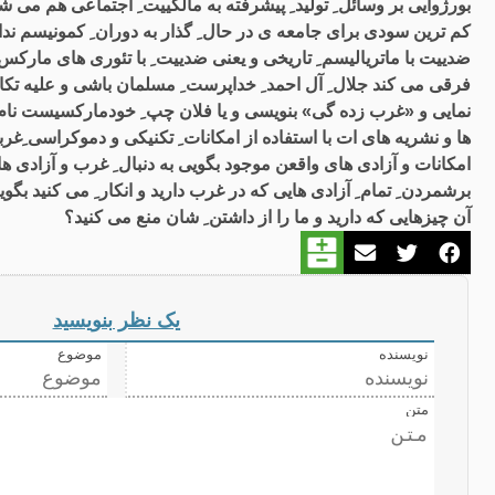
بورژوایی بر وسائل ِ تولید ِ پیشرفته به مالکییت ِ اجتماعی هم می شو
کم ترین سودی برای جامعه ی در حال ِ گذار به دوران ِ کمونیسم ند
ضدییت با ماتریالیسم ِ تاریخی و یعنی ضدییت ِ با تئوری های مار
فرقی می کند جلال ِ آل احمد ِ خداپرست ِ مسلمان باشی و علیه تکام
نمایی و «غرب زده گی» بنویسی و یا فلان چپ ِ خودمارکسیست نام ب
ها و نشریه های ات با استفاده از امکانات ِ تکنیکی و دموکراسی ِغربی
امکانات و آزادی های واقعن موجود بگویی به دنبال ِ غرب و آزادی های 
برشمردن ِ تمام ِ آزادی هایی که در غرب دارید و انکار ِ می کنید بگوین
آن چیزهایی که دارید و ما را از داشتن ِ شان منع می کنید؟
یک نظر بنویسید
نویسنده
موضوع
متن