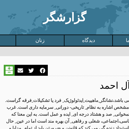
گزارشگر
ا
دیدگاه
زنان
ل احمد
شد،نشانگر ِماهییت ِایدئولوژیک ِ فرد یا تشکیلات ِفرقه گراست.
ر ِ مشخص اشاره به نظام ِ تاریخی- دورانی ِ سرمایه داری است. غرب
خوانی ِ صد و هشتاد درجه ای ِ ایده و عمل است. به این معنا که
یاسی،اجتماعی، شغلی و رفاهی ِ آن بهره مند است اما در عین ِ حال
تبداد زنده گی می کند که قانونن و ضرورتن باید از تمام ِ مزایا و