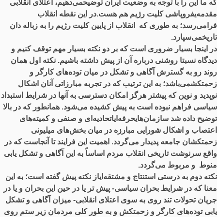
که ما این را با توجه به وضعیت ایران توضیحمی‌دهیم، اعتلای انقلابی
مقدمه‌یفروپاشی کلیت رژیم هم هست.در این نقطه انقلاب
فرامی‌رسد؛ به طوری که انقلاب از پایین کلیت رژیم را به زباله دان
تاریخمی‌سپارد.
در اینجا بسیار ضروری است که بر دو نکته بسیار مهم توقف کنیم و
دیدگاه نسبتا روشنی درباره آن از پیش داشته باشیم. نکته اول همان
روند رو به گسترش آگاهی و تشکل در میان توده‌های کارگر و
زحمتکشمی‌باشد؛ به این ترتیب که در تجربه مبارزاتی آنان اشکال
نوپدید و نوین که پیشتر هرگز امکان دسترسی به آنها در شرایط استبداد
سیاسی فراهم نبوده است به پیش کشیده می‌شود. همانطور که در بالا
توضیح داده شد سازمان‌هایحرفه‌ایاتحادیه‌ای و صنفی و کمیته‌های
اعتصاب و اشکال شورایی مبارزه در میان بخش‌های میلیونی
زحمتکشان جامعه پدیدار می‌گردد. اهمیت این فرایند تا آنجاست که در
واقع سرنوشت تاریخی انقلاب مردم اساساً به این آگاهی و تشکل یابی
منوط و مربوط می‌گردد.
نکته دوم به درستی استنتاج و مشتقه‌ایاز نکته پیش گفته است؛ به این
معنا که در شرایط بحران سیاسی- پیش تر یا در حین این بحران و یا در
جریان تحولات تند روی به سوی اعتلای انقلابی- میزان آگاهی و تشکل
یابی توده‌های کارگر و زحمتکش و به طور کلی مردمان زیر ستم روی