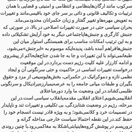
سرکوب مانند ارگان‌هاینظامی و انتظامی و امنیتی و قضایی با همان
ترتیبات و تکالیف قانونی و ذاتی بر سر جای خود باقیمی‌مانند و تغییرات
به تعویض مهره‌هاو تغییر گفتار و زبان حکمرانان محدودمی‌ماند.
بحران سیاسی حتی در صورت تغییرات اصلاحی در بالا، در صورتی که
جنبش کارگری و جنبش‌هایاجتماعی دیگر به خود آرایش تشکیلاتی داده
و به این ترتیب امکانات مناسب برای همبستگی استوار میان این
جنبش‌هافراهم آمده باشد، پدیده‌ایکه موسوم به «ابرجنش»می‌شود،
طبعانمی‌تواند با این تغییرات و جا به جا شدن جناح‌هایحاکم از پیشروی
و ادامه کارزار علیه کلیت رژیم دست بردارد.در این موقعیت
درخواست تغییرات اساسی در حاکمیت و حتی سرنگونی آن و ایجاد
نظمی تازه و دموکراتیک در حکمرانی، بخش‌هایوسیعی از مزد و حقوق
بگیران و طبقات میانی جامعه را به عرصه‌یمبارزه‌یرادیکال و سرنگونی
طلبمی‌کشاند.در این وضعیت ما وارد دوره‌یاعتلای
انقلابیمی‌شویم.اعتلای انقلابی مقدمه‌یانقلاب سیاسی است.در این
مرحله، رژیم در وضعیت شتابزدگی، بی تکلیفی و تغییرات تند و ناپایدار
در تصمیمات خرد و کلانمی‌شود؛ و به ویژه قادر نیست انسجام خود را
حفظ کند.در این نقطه احتمالا سیاست خارجی مداخله گرانه و
تروریسم در پوشش گروه‌هاینیابتی‌اشکلا به مغاکمی‌رود.با چنین روندی