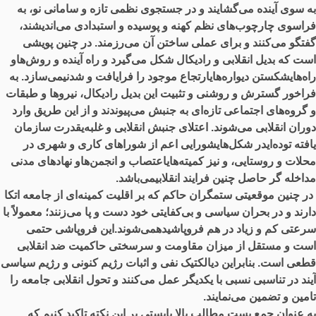
به سوی آینده می‌گشایند و در جستجوی نظمی تازه و سامانی نو، به
فراسوی چارچوب‌های نظم کهنه و پوسیده و استبدادی می‌اندیشند،
گفتگو می‌کنند و برای عملی ساختن آن می‌رزمند. در چنین پویشی
است که بدیل انقلابی و رادیکال شکل می‌گیرد و راه آینده و روش‌هاو
راه‌هایشکستن دیواره‌هایارتجاع موجود را فرایافت و شدنیمی‌سازد. به
فراخور گسترش و روشنی و تثبیت این بدیل رادیکال، نیروها و طبقات
و گروه‌های اجتماعی تازه‌ای به جنبش می‌پیوندند و از این طریق وارد
دوران انقلابی می‌شوند. اعتلای جنبش انقلابی و غلبه‌یقدرت سازمان
یافته توده‌ایدر شکل‌هایشورایی اعم از شوراهای کاری و شهری در
محلات و روستایی، و نیز کمیته‌هایاعتصاب و انجمن‌هاو نهادهای مدنی
مداخله گر حاصل چنین فرایند انقلابیمی‌باشد.
در چنین موقعیتی ستمگران حاکم که بر اقلیت کمینه‌ای از جامعه اتکا
دارند و در بحران سیاسی و بی‌کفایتی خود دست و پا می‌زنند؛ معمولاً با
سرعتی کم و زیاد در هم فروپاشیدهمی‌شوند.این فروپاشی حتمی
است و مستقل از میزان مقاومت و سرسختی حاکمیت ضد انقلابی
قطعی است. بنابراین دیالکتیک نفی و اثبات رژیم کنونی و رژیم سیاسی
آیند در تناسبی نسبی با یکدیگر عمل می‌کنند و تحول انقلابی جامعه را
تامین و تضمین می‌نمایند.
به عنوان جمع بست مطالب بالا بایستی بر این نکته تاکید کنیم که