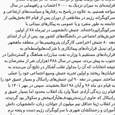
فزاینده‌ای به میزان نزدیک به ۲۰۰۰ اعتصاب و راهپیمایی در سال
مواجه هستیم. به علاوه در پاسخ به رفتارها و سیاست‌های ارتجاعی و
سرکوبگرانه رژیم در مقاطعی از دوران پس از قیام ۵۷ بخش‌هایی از
جامعه به طور منفرد و یا عمومی به پیکارهای میدانی با
سرکوبگرانپرداخته‌اند. جنبش دانشجویی در تیرماه ۷۸ از اولین
خیزش‌های اجتماعی در دانشگاه‌های کشور بود. پس از آن از ابتدای
دهه ۸۰ جنبش اعتراضی کارگران پتروشیمی‌ها در منطقه ماهشهر
برای تبدیل قراردادهای پیمانکاری با شرکت‌هایواسطه‌ای به
قراردادهای مستقیم با وزارت نفت مبارزات هماهنگ و گسترده‌ایرا در
جنوب به پیش بردند. سپس در سال ۱۳۸۸هزاران نفر از معترضان به
نتیجه انتخابات که آن را مدلول تقلب آشکار در نتایج آن می‌دیدند به
خیابان‌ها ریختند و اولین تجربه جنبش وسیع اجتماعی خود را عملی
ساختند. سپس در دهه ۹۰ این جنبش‌های رادیکال و بسیار عمیق خود را
به قیام دی ماه ۹۶ و آبان ۹۸ اعتلا بخشیدند. سپس در مهر ۱۴۰۱ با
قیام زن زندگی آزادی عملاً وارد یک انقلاب محدود اما بسیار عمیق و
رادیکال که حاوی ارزنده‌ترینهدف‌هایآزادیبخش و سکولار بود گردیدند.
در انقلاب ژینا حداقل نیم میلیون از جوانان، زنان، دانشجویان، دانش
آموزان و زحمتکشان شهری با سرکوبگران رژیم دست و پنجه نرم