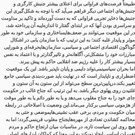
طبیعتاً فرصت‌های فراوانی برای اعتلای بیشتر جنبش کارگری و
جنبش‌های اجتماعی دیگر فراهم می‌آید که با توجه به شکل‌گیری این
جنبش‌ها ذخایر تجربی فراوانی که به دست آورده‌اند و تاکید بر مداومت
و سراسری بودن آنها که در ابتدای گفتار تا اندازه‌ایبه آن پرداخته شد،
در این موقعیت می‌توانند بر ضعف‌هایساختاری و سازمانی خود به طور
موثر و پایدار غلبه کنند؛ به این ترتیب که با سازمان یابی در اشکال
گوناگون اقتصادی اجتماعی و سیاسی، سازمان‌هایحرفه‌ای و شورایی
مبارزات خود را متشکل‌تر، آگاهانه‌تر و تاثیرگذارتر و با اعتماد به نفس
بسیار بیشتر کار را علیه رژیم ضد انقلابی حاکم به پیش ببرند.
اما بحران سیاسینمی‌تواند دایمی و پایان ناپذیر باشد. این یک موقعیت
اضطراری و ناپایدار است که در نهایت باید صورت‌بندی سیاسی جامع
تغییر بکند.درپایین‌ترین سطح می‌تواند از این ستون به آن ستون و
غلتیدن روی پهلوی دیگر باشد. به این ترتیب که جناح غالب در حکومت
جای خود را به جناح مغلوب می‌دهد و یا به طور دائم یا به طور موقت
از هژمونی سیاسی برکنار می‌ماند.این وضعیت با اصلاحاتی در رابطه
میان حکومت و مردم، برخی عقب نشینی‌هایموضعی و حتی به
محاکمه کشاندن تعدادی از مهره‌هایجناح مغلوب قرینمی‌گردد؛ اما به
هیچ روی این سیاست تازه، در مناسبات میان ارتجاع حاکم و مردم
تغییرات اساسی ایجاد نمیکند.به این معنا که کماکان ابزارهای اصلی