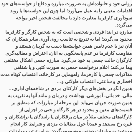
روانی خود و خانواده‌اش به ضرورت مبارزه و دفاع از خواسته‌های خود
اقدامات معینی را به عمل می‌آورد؛ اما چون این خواسته‌ها با روند
سودآوری کارفرما مغایرت دارد با مخالفت شخص اخیر مواجه
می‌گردد.
مبارزه در ابتدا فردی و شخصی است که به شخص کارگر و کارفرما
محدود می‌گردد؛ اما به تدریج به تناسب روی آوری سایر همکاران که
آنان نیز با عدم تامین همین خواسته‌ها دست به گریبان هستند و
مقاومت کارفرما در عدم پاسخگویی به انان، اعتراض و مطالبه‌گری
کارگران حالت جمعی به خود می‌گیرد. مبارزه جمعی اشکال مختلفی
پیدا می‌کند: اعلام درخواست جمعی به صورت کتبی و یا شفاهی
مذاکرات جمعی با کارفرما، راهپیمایی در کارخانه، اعتصاب کوتاه مدت
اخطاری و ساعتی، اعتصاب طولانی و…
همین الگو در بخش‌های دیگر کارکنان مزدی در شاخه‌های اداری، ـ
مالی، خدماتی، آموزشی، بهداشت و درمان و مانند آنها به تقریب به
همین صورت جریان می‌یابد. این مرحله از مبارزات که منطبق بر
قسمت‌های معین و محدود در هر کارگاه و حتی در اجزایی از
کارگاه‌های مختلف مثلاً در میان برقکاران یا رانندگان یا تراشکاران و
غیره رخ می‌دهد و عمدتاً حول مطالبات مزدی و شرایط کار انجام
می‌شود به مبارزات صنفی موسوممی‌گردد. به این ترتیب مبارزات