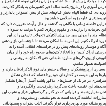
کردند و با دادن بیش از ۵۰۰ کشته و هزاران زندانی نمونه افتخارآمیز و
درس آموزی را در تاریخ یکصد ساله اخیر کشورمان به یادگار گذاردند.
رویدادی که قطعاً الهام بخش قیام‌های بیش از پیش عمیق‌تر، پایدارتر و
نیرومندتری علیه رژیم اسلامی خواهد بود.
در این فاصله زمانی با نگاهی به گذشته و حال و آینده ضرورت دارد که
این تجربیات را ترازبندی و مفهوم پردازی کنیم تا بتوانیم به شیوه‌ای
نظام مند و اصولی سیر جدلی(دیالکتیکی) تحولات تاریخی را در این
دوره ادراک کنیم. این امر به ما امکان می‌دهد تا با چشمانی باز و ذهنی
آگاه و هوشیار رویدادهای پیش رو در فرایندهای انقلابی آینده را به
درستی ادراک کنیم؛ و با اتخاذ تاکتیک‌های صحیح راه خود را از میان
انبوهی از پیچیدگی‌های مبارزه طبقاتی حتی الامکان به روشنی و
اصولیت هموار نماییم.
بسیاری از پژوهشگران و فعالان جنبش‌های فوق الذکر اذعان دارند و
بارها به این نقیصه در گفتارهای خود پرداخته‌اند که فقدان تشکل
سراسری در هر یک از جنبش‌های مذکور پاشنه آشیل آن‌هارا تشکیل
می‌دهند این. نقیصه باعث می‌گرددازظرفیت‌ها و انگیزه‌ها و
تجربه‌هایارزشمند و فراوانی که در گذر و گردنه‌هایپر فراز و نشیب این
مبارزات انباشت گردیده است به نحو مقتضی و پیشرونده و
پیروزمندانه مورد بهره‌برداری قرار نگیرند. اغلب نظرات و پیشنهاداتی