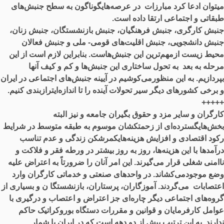
میتوان ادعا کرد مبارزات در عرصه‌هایگوناگون به سطح جنبش‌های
طبقاتی و اجتماعی ارتقا داده است.
جنبش کارگری، جنبش فرهنگیان، جنبش بازنشستگان، جنبش زنان،
جنبش دانشجویی، جنبش اقلیت‌های قومی- ملی و جنبش فعالان
محیط زیست ازمهم‌ترین این جنبش‌هاست. بنابراین لازم است از این
مرحله به بعد به تحول ساختاری این جنبش‌ها و کم و کیف آنها
بپردازیم. به این منظورمی‌کوشیم در آیینه جنبش‌های اجتماعی در ایران
و برخی کشورهای دیگر سیر تحولات آینده را تا اندازه‌ایترازبندی کنیم.
+++++
کارگران و سایر مزد و حقوق بگیران جامعه و نیز البته
بخش‌هایگسترده‌ای از زحمتکشان موسوم به طبقه متوسط در شرایط
رکود اقتصادی و افزایش هزینه‌هایکمرشکن زندگی و عدم تناسب
درآمدها با این هزینه‌ها، روز به روز بیشتر در ورطه فقر و فلاکت و
ناامنی شغلی قرار می‌گیرند. این امر آنان را ضرورتاً به اعتراض علیه
وضع موجودمی‌کشاند. در واحدهای صنعتی و خدماتی کارگران وارد
اعتصابات می‌گردند. آموزگاران، پرستاران، بازنشستگا ن و بسیاری از
گروه‌های اجتماعی دیگر چاره‌ای جز اعتراض و اعتصاب و درگیری با
عوامل کارفرمایان و قوانین و مقررات دستگاه بوروکراتیک حاکم
ندارند. به این ترتیب بیش از دو دهه است که در ایران با شمار