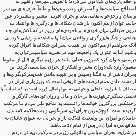
و حقه بازی‌های گوناگون می‌گردد: با تعویض مهره‌ها و تغییر به
اصطلاح سیاست‌ها و گسترش وعده وعیدها و طبعاً حرف‌های بی سر
و بنیان و رجزخوانی‌هایبی‌معنا و بحران آفرینی بیشتر و بیشتر در عین
حالمی‌توان از هم اکنون باز شدن شکاف‌ها و درگیری‌ها و انتقادات
درون طبقاتی میان خودی‌ها و ناخودی‌های رژیم در کشاکش‌های چند
جناحی و جنگ‌هایزرگری و واقعی میان آنها مشاهده و ردیابی کرد. بی
آنکه بخواهیم از هم اکنون در اهمیت سیر این شکاف‌ها اغراق کرده
باشیم اما به عنوان یک واقعیت مهم در نظریه سیاسیمی‌توان به
درستی عنوان کرد که رژیم فعلی مانند هر رژیم دیگری قبل از سقوط
معمولاً وارد یک دوران معین و آشکار از بحران سیاسیمی‌گردد. این
بحران ناشی از به تنگنا رسیدن و بی نتیجه ماندن همه‌یسرکوبگری‌ها و
از دست دادن همه‌یفرصت‌های تاریخی است که بورژوازی ایران در
مصاف با شرایط داخلی و جهانی نه تنها پامال کرده است بلکه اساساً با
تحمیل سنگین‌ترینهزینه‌ها بر جان و مال و روان توده‌های کارگر و
زحمتکش بزرگترین خیانت‌ها را نسبت به منافع ملی مردم ما مرتکب
گردیده است. کوچک‌ترین جزای آن، سرنگونی و به محاکمه کشاندن
عاملان و آمران این وضعیت فلاکت بار و بحرانی به عنوان خائنان به
منافع مردم ایران در پس از قیام ۵۷می‌باشد.
در شرایط بحران سیاسی و ناتوانی رژیم در سرکوب بیشتر مردم