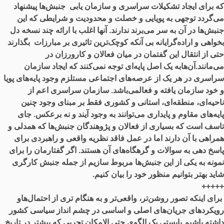
که برای ایجاد تشکیلات سراسری و سازمان یابی جنبش‌ها پیشنهاد
می‌گردد توجهی به پویایی و خصلت و محدودیت و شرایطی که این
جنبش‌ها در آن به سر می‌برند ندارند. آنها اغلب با ارائه چند نسخه دل
بخواهی و اراده‌گرایانه بی آنکه کوچک‌ترین تاثیری بر مبارزات بگذارند
حتی از انتقال این گفتمان در میان فعالان و کارورزان در
می‌مانند.آن‌هابه یک اصل پایه‌ای توجه نمی‌کنند که ایجاد سازمان
سراسری در هر یک از عرصه‌های اجتماعی مستلزم وجود پایه‌های پویا
و خود سازمان یافته و فعالمی‌باشد. سازمان سراسری اعم از
ناحیه‌ای، منطقه‌ای، استانی و کشوری فقط بر مبنای وجود چنین
پایه‌های مقاوم و پایداری می‌توانند به وجود آیند و نه برعکس. جای
تاسف است که بسیاری از فعالان و پژوهندگان جنبش‌ها که همدلی و
همراهی با آن دارند اما در عمل فاقد نظریه واقعی و راهبردی برای
پاسخ دهی به سوالات و گرهگاه‌های آن هستند. اگر گفتارمان را برای
نمونه به یکی از این جنبش‌ها مربوط سازیم از جمله جنبش کارگری
شاید بهتر بتوانیم منظور خود را بیان کنیم.
+++++
برای اینکه تصور روشن‌تر، واقعی‌تر و به هنگام تری از احتمال‌هاو
رویکردهای جریان‌های اصلی و اساسی در چشم انداز سیاسی کشور
داشته باشیم بایستی یک الگوی حتی الامکان تجربی که پیشتر در تاریخ