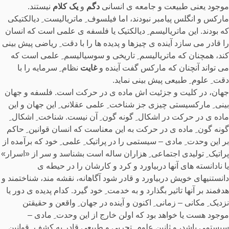
موجود یعنی طبیعت و جامعه ی انسانی
دگم
و
یک کلام
نیستند.
مارکس و انگلس پیامبر نبودند، اما فیلسوف ِ ماتریالیست ِ دیالکتیکی
که بودند. این ماتریالیسم ِ دیالکتیک یا فلسفه ی علمی است که انسان
را قادر می سازد آینده ی چیزها و پدیده ها را با دقت ِ ریاضی پیش بینی
کند، همچنان که ماتریالیسم ِ تاریخی و سوسیالیسم ِ علمی است که
می تواند آنچنان که مارکس گفت آینده و
غایت
نظام ِ سرمایه را با
دقت ِ علوم ِ طبیعی پیش بینی نماید.
جهان، در کلیت و جزئیت اش ماده ی در حرکت است. فلسفه و جهان
بینی ِ مارکسیستی چیزی جز شناخت ِ علمی عقلانی ِ این جهان و این
ماده ی در حرکت در اشکال ِ گونه گون ِ آن نیست. شناخت ِ اشکال ِ
گونه گون ِ ماده ی در حرکت به این معناست که انسان قوانین ِ حاکم
بر این وحدت ِ مادی – سیستمی را در پراتیک ِ علمی ِ خود که برآمده از
پراتیک ِ تولیدی اجتماعی ِ هزاران ساله است بشناسد و سر از «اسرار»
یا نادانسته های آنها دربیاورد و کرد و کارشان را در حیطه ی
دانستنیهای خویش دربیاورد و قادر شود آگاهانه، نقشه مند، شناختمند و
هدفمند بر آنها تاثیر بگذارد و به خدمت ِ خود گیرد. کدام پدیده ی دور یا
نزدیک ِ مکانی – زمانی ِ اکنون و آینده در جهان ِ واقعن و حقیقتن
موجود هست یا خواهد بود که اولن خارج از این وحدت ِ مادی –
سیستمی باشد، و ثانین علوم ِ تجربی و طبیعی قادر به کشف ِ قوانین ِ