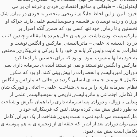
ایدئولوژیک – طبقاتی و منافع ِ اقتصادی ِ فردی و فرقه ای بر می
خیزد. لنین از این لحاظ جایگاه ِ تاریخی ِ منحصر به فردی در میان ِ شک
ورزان و ردیه نویسان بر فلسفه و سوسیالیسم علمی دارد. چراکه او
نخستین و تا زمان ِ خود تنها کسی بود که ضمن ِ آنکه اصرار بر
مارکسیست بودن داشت، در همان حال هم ده ها مقاله و چندین کتاب
در رد ِ اندیشه ی علمی – ماتریالیستی ِ مارکس و انگلس نوشت و
نظرات ِ به غایت واپس گرایانه ی خود را با زیرکی و فریبکاری ِ مختص
به خود به آنها منسوب نمود. او بود که برای نخستین بار ادعا کرد
مارکس و انگلس نتوانستند و نمی توانستند آینده ی سرمایه داری یعنی
دوران ِ امپریالیسم و انحصارات را پیش بینی کنند. او بود که منکر ِ
تکامل ِ قانونمند ِ جامعه ی انسانی گردید در حالی که مارکس و انگلس
نظام ِ سرمایه داری را بر پایه ی شناخت ِ علمی – اثباتی و تئوریک شان
از تکامل ِ اجتماعی و ماتریالیسم ِ تاریخی و سوسیالیسم ِ علمی از
پیدایی تا زوال، و دوران ِ پسا سرمایه داری را با همان نگرش و شناخت
به طور دقیق پیش بینی کرده بودند. لنین که فریبکارانه خود را
مارکسیست می نامید نمی دانست بدون ِ شناخت از یک دوران ِ کامل
نمی توان دوران ِ بعد از آن را که حلقه ای از زنجیره ی به هم پیوسته ی
تکامل است پیش بینی نمود.