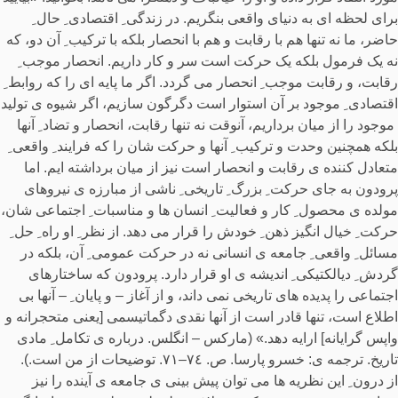
برای لحظه ای به دنیای واقعی بنگریم. در زندگی ِ اقتصادی ِ حال ِ
حاضر، ما نه تنها هم با رقابت و هم با انحصار بلکه با ترکیب ِ آن دو، که
نه یک فرمول بلکه یک حرکت است سر و کار داریم. انحصار موجب ِ
رقابت، و رقابت موجب ِ انحصار می گردد. اگر ما پایه ای را که روابط ِ
اقتصادی ِ موجود بر آن استوار است دگرگون سازیم، اگر شیوه ی تولید
ِ موجود را از میان برداریم، آنوقت نه تنها رقابت، انحصار و تضاد ِ آنها
بلکه همچنین وحدت و ترکیب ِ آنها و حرکت شان را که فرایند ِ واقعی ِ
متعادل کننده ی رقابت و انحصار است نیز از میان برداشته ایم. اما
پرودون به جای حرکت ِ بزرگ ِ تاریخی ِ ناشی از مبارزه ی نیروهای
مولده ی محصول ِ کار و فعالیت ِ انسان ها و مناسبات ِ اجتماعی شان،
حرکت ِ خیال انگیز ذهن ِ خودش را قرار می دهد. از نظر ِ او راه ِ حل ِ
مسائل ِ واقعی ِ جامعه ی انسانی نه در حرکت عمومی ِ آن، بلکه در
گردش ِ دیالکتیکی ِ اندیشه ی او قرار دارد. پرودون که ساختارهای
اجتماعی را پدیده های تاریخی نمی داند، و از آغاز – و پایان ِ – آنها بی
اطلاع است، تنها قادر است از آنها نقدی دگماتیسمی [یعنی متحجرانه و
واپس گرایانه] ارایه دهد.» (مارکس – انگلس. درباره ی تکامل ِ مادی
تاریخ. ترجمه ی: خسرو پارسا. ص. ٧٤–٧١. توضیحات از من است.).
از درون ِ این نظریه ها می توان پیش بینی ی جامعه ی آینده را نیز