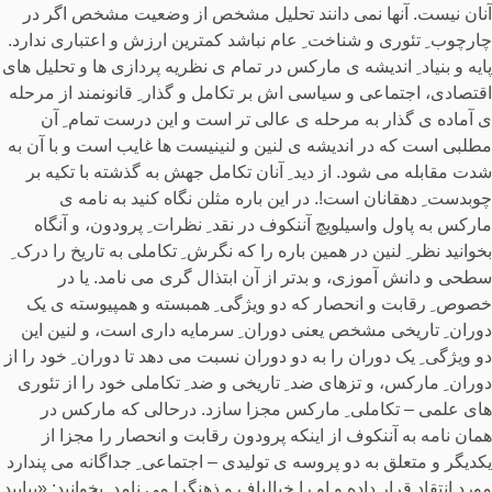
آنان نیست. آنها نمی دانند تحلیل مشخص از وضعیت مشخص اگر در
چارچوب ِ تئوری و شناخت ِ عام نباشد کمترین ارزش و اعتباری ندارد.
پایه و بنیاد ِ اندیشه ی مارکس در تمام ی نظریه پردازی ها و تحلیل های
اقتصادی، اجتماعی و سیاسی اش بر تکامل و گذار ِ قانونمند از مرحله
ی آماده ی گذار به مرحله ی عالی تر است و این درست تمام ِ آن
مطلبی است که در اندیشه ی لنین و لنینیست ها غایب است و با آن به
شدت مقابله می شود. از دید ِ آنان تکامل جهش به گذشته با تکیه بر
چوبدست ِ دهقانان است!. در این باره مثلن نگاه کنید به نامه ی
مارکس به پاول واسیلویچ آننکوف در نقد ِ نظرات ِ پرودون، و آنگاه
بخوانید نظر ِ لنین در همین باره را که نگرش ِ تکاملی به تاریخ را درک ِ
سطحی و دانش آموزی، و بدتر از آن ابتذال گری می نامد. یا در
خصوص ِ رقابت و انحصار که دو ویژگی ِ همبسته و همپیوسته ی یک
دوران ِ تاریخی مشخص یعنی دوران ِ سرمایه داری است، و لنین این
دو ویژگی ِ یک دوران را به دو دوران نسبت می دهد تا دوران ِ خود را از
دوران ِ مارکس، و تزهای ضد ِ تاریخی و ضد ِ تکاملی خود را از تئوری
های علمی – تکاملی ِ مارکس مجزا سازد. درحالی که مارکس در
همان نامه به آننکوف از اینکه پرودون رقابت و انحصار را مجزا از
یکدیگر و متعلق به دو پروسه ی تولیدی – اجتماعی ِ جداگانه می پندارد
مورد انتقاد قرار داده و او را خیالباف و ذهنگرا می نامد. بخوانید: «بیایید