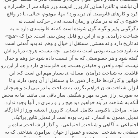
آن نباشند و ثالثن انسان ِ کارورز ِ اندیشه ورز نتواند سر از «اسرار» و
کرد و کارهای قانونمند ِ آن دربیاورد؟ تنها، موهوم، خیالی، یا در واقع
«هیچ» ی که نه در مکان و زمان است، نه در حرکت است، نه
دگرگونی پذیر و گونه گون شونده است که نه قانونمندی دارد نه به
شناخت درآمدنی و نه از این رو قابل ِ پیش بینی است. چرا که «هیچ»
نه تاریخ دارد و نه هستی ِ مستقل از خیال و وهم. نه پدید آمدنی است
نه نابود شدنی.نه بودنی است نه شدنی. آنچه نیست، هرچه درباره اش
گفته شود و هر خصوصیتی که به آن نسبت داده شود جز وهم و خیال
نیست. آنچه واقعن و حقیقتن هست، هم قانونمندی دارد و هم از این رو
قابلیت ِ به شناخت درآمدن. مساله ی بسیار مهم این است که: این
قوانین و کارکردها خارج از ذهن ِ ما و مستقل از آن وجود دارند و تا
ابزار ِ شناخت شان فراهم نگردد، به شناخت ما در نمی آیند و همچنان
به صورت ِ راز ِ سر به مهر و شگفتی ساز باقی می مانند. اما به محض
آنکه به شناخت درآیند خواهیم دید هیچ راز و رمزی در آنها وجود ندارد.
تمام ِ مراحل ِ تاکنونی ِ تکامل ِ انسان ِ کارورز ِ اندیشه ورز از آغازگاه ِ
تبدیل ِ میمون به انسان، عبارت بوده است از تبدیل ِ نتایج ِ پراتیک ِ
اجتماعی به آگاهی و شناخت ِ اجتماعی، و گذار از شناخت ِ ساده و
سطحی به شناخت ِ پیچیده و عمیق از جهان ِ پیرامون. شناختی که به