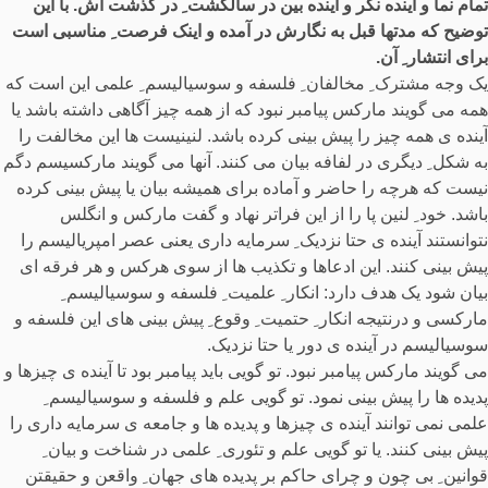
تمام نما و آینده نگر و آینده بین در سالگشت ِ در گذشت اش. با این
توضیح که مدتها قبل به نگارش در آمده و اینک فرصت ِ مناسبی است
برای انتشار ِ آن.
یک وجه مشترک ِ مخالفان ِ فلسفه و سوسیالیسم ِ علمی این است که
همه می گویند مارکس پیامبر نبود که از همه چیز آگاهی داشته باشد یا
آینده ی همه چیز را پیش بینی کرده باشد. لنینیست ها این مخالفت را
به شکل ِ دیگری در لفافه بیان می کنند. آنها می گویند مارکسیسم دگم
نیست که هرچه را حاضر و آماده برای همیشه بیان یا پیش بینی کرده
باشد. خود ِ لنین پا را از این فراتر نهاد و گفت مارکس و انگلس
نتوانستند آینده ی حتا نزدیک ِ سرمایه داری یعنی عصر امپریالیسم را
پیش بینی کنند. این ادعاها و تکذیب ها از سوی هرکس و هر فرقه ای
بیان شود یک هدف دارد: انکار ِ علمیت ِ فلسفه و سوسیالیسم ِ
مارکسی و درنتیجه انکار ِ حتمیت ِ وقوع ِ پیش بینی های این فلسفه و
سوسیالیسم در آینده ی دور یا حتا نزدیک.
می گویند مارکس پیامبر نبود. تو گویی باید پیامبر بود تا آینده ی چیزها و
پدیده ها را پیش بینی نمود. تو گویی علم و فلسفه و سوسیالیسم ِ
علمی نمی توانند آینده ی چیزها و پدیده ها و جامعه ی سرمایه داری را
پیش بینی کنند. یا تو گویی علم و تئوری ِ علمی در شناخت و بیان ِ
قوانین ِ بی چون و چرای حاکم بر پدیده های جهان ِ واقعن و حقیقتن