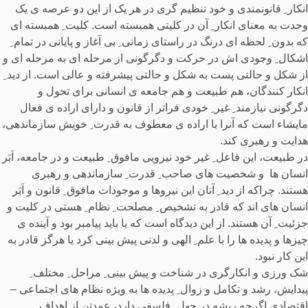
انکار ِ قانونمندی و خود تنظیم گری در هر یک از این دو عرصه ی یک
وحدت به معنای انکار ِ آن در کلیتی همبسته است. کلیت ِ همبسته ای
که بدون ِ لحظه ای درنگ در راستای زمانی ِ بی آغاز و پایانی در تمام ِ
اشکال ِ وجودی اش در حرکت و دگرگونی از مرحله ای به مرحله ای و
از شکل و حالتی پست به شکل و حالتی پیشرفته و عالی است. از دید ِ
انکار کنندگان، هم طبیعت و هم جامعه ی انسانی برای تحول و
دگرگونی نیازمند ِ غیر ِ خودی فراتر از قانون و دارای اراده ی فعال
مایشاء است که آنرا با اراده ی معطوف به قدرت ِ خویش سازماندهی،
هدایت و رهبری کند.
در طبیعت، این فاعل ِ غیر خود نیرویی مافوق ِ طبیعت و در جامعه، اَبَر
انسان ها و شخصیت های صاحب ِ قدرت ِ سازماندهی و رهبری
هستند. چراکه از دید ِ آنان این نیروها و موجودات مافوق ِ قانون و اَبَر
انسان های اند که قادر به تشخیص ِ مصلحت ِ نظام ِ هستی در کلیت و
جزئیت ِ آن هستند. از این دیدگاه است که یا باید پیامبر بود و آینده ی
چیزها و پدیده ها را با علم ِ الهی و لدنی پیش بینی کرد یا هرگز قادر به
این کار نبود.
شک ورزی و انکارگری در شناخت و پیش بینی ِ مراحل ِ مختلف ِ
پیدایش، رشد و تکامل و زوال ِ پدیده ها به ویژه نظام های اجتماعی –
اقتصادی اگرچه ریشه در جهل ِ فلسفی دارد، عمدتن از اهداف ِ