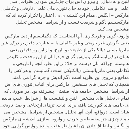
لنین و به دنبال ِ او پیروان اش برای جایگزین نمودن ِ نظرات ِ ضد ِ
علمی و ضد ِ تکاملی ِ خود به جای تئوری های علمی، تاریخی و تکاملی ِ
مارکس – انگلس، مدام این کلیشه ی بی اعتبار را تکرار کرده اند که
مارکسیسم دگم و شریعت نیست و از شرایط ِ مشخص تحلیل
مشخص می کند.
وارونه گویی و فریبکاری ِ آنها اینجاست که دگماتیسم از دید ِ مارکس
یعنی نگرش ِ غیر تاریخی و غیر تکاملی یا به عبارت ِ دقیق تر درک ِ غیر
ماتریالیستی دیالکتیکی از طبیعت و تاریخ، و از این رو دقیقن یعنی
همان درک ِ ایستانگر و واپس گرای خود ِ آنان از این وحدت و کلیت ِ
همبسته. چراکه آنان درست بر خلاف ِ این نظر، آنچه را تاریخی و
تکاملی یعنی ماتریالیستی دیالکتیکی است دگماتیسم، و هر کس را
مدافع و مروج ِ این نظریه است دگم اندیش و جزم گرا می نامند.
همچنان که تحلیل های مشخص ِ مارکس برای اثبات ِ تئوری های اش
از شرایط ِ مشخص ِ جامعه های صنعتی ِ پیشرفته بود، در صورتی که
تمام ی تحلیل های مشخص ِ لنین و لنینیست ها از شرایط ِ عقب مانده
ی جامعه های کم رشد یافته برای اثبات ِ تزهای ارتجاعی و ضد ِ تاریخی
شان است. درواقع، آنچه آنها تحلیل ِ مشخص از شرایط ِ مشخص می
نامند چیزی جز سفسطه و تحریف و وارونه سازی ِ اندیشه ی مارکس
و انگلس و انطباق دادن آن با شرایط ِ عقب مانده و واپس گرایی ِ خود