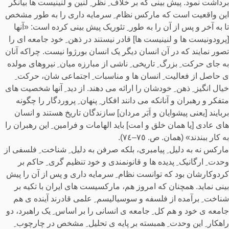
برداشت نمود. پیش بینی که بر خلاف ِ نظر ِ لنین و لنینیست ها بیانگر
این واقعیت است که مارکس نظام ِ سرمایه داری را به طور مشخص
تا به آخر و پس از آن را به طور ِ تئوریک پیش بینی کرده است: «آنها
[پرودونیست ها و لنینیست ها] قادر نیستند در ذهن ِ خود جامعه ای را
تصور نمایند که در آن انسان دیگر یک انسان بورژوا نیست. چراکه آنان
به جای حرکت ِ بزرگ ِ تاریخی ِ ناشی از مبارزه میان ِ نیروهای مولده
ی حاصل از فعالیت ِ انسان ها و مناسبات ِ اجتماعی شان، حرکت ِ
خیال انگیز ِ ذهن ِ خودشان را ارائه می دهند. از دید ِ آنها شخصیت های
متفکر و رهبران و آنانکه می دانند افکار ِ پنهان ِ پروردگار را چگونه
بربایند [یعنی پیشوایان و اَبَر مردان] سازندگان تاریخ هستند و انسان
های عادی [یا همان خلق و امت] باید الهامات و فرامین ِ این رهبران را
به کار ببندند» (همان. ص. ٧٥–٧٤).
مارکس نه به دلیل ِ پیامبری، بلکه صرفن به دلیل ِ شناخت ِ فلسفی از
وحدت ِ ارگانیک ِ پدیده ها و قانونمندی و خود تنظیم گری ِ حاکم بر
کردوکارشان بود که توانست نظام ِ سرمایه داری و پس از آن را پیش
بینی نماید. همچنان که امروز هم، مارکسیست های ایران با تکیه بر
شناخت ِ برآمده از فلسفه و سوسیالیسم ِ علمی قادرند آینده ی هم
جامعه ی خود و هم کل ِ جامعه ی انسانی را بر اساس ِ یک راهبرد، دو
راهکار ِ این وحدت ِ همبسته بر پایه ی تحلیل ِ مشخص در چارچوب ِ