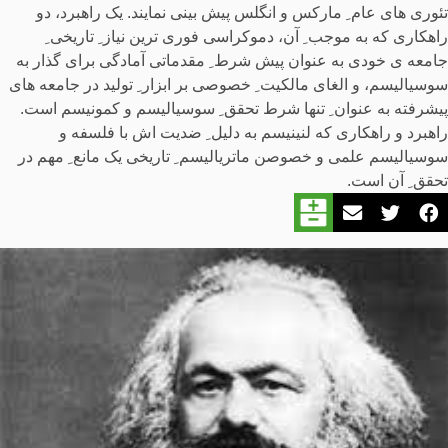
تئوری های عام ِ مارکس و انگلس پیش بینی نمایند. یک راهبرد، دو
راهکاری که به موجب ِ آن، دموکراسی فوری ترین نیاز ِ تاریخی ِ
جامعه ی خودی به عنوان پیش شرط ِ مقدماتی آمادگی برای گذار به
سوسیالیسم، و الغای مالکیت ِ خصوصی بر ابزار ِ تولید در جامعه های
پیشرفته به عنوان ِ تنها شرط تحقق ِ سوسیالیسم و کمونیسم است.
راهبرد و راهکاری که لنینیسم به دلیل ِ ضدیت اش با فلسفه و
سوسیالیسم علمی و خصوصن ماتریالیسم ِ تاریخی یک مانع ِ مهم در
تحقق ِ آن است.