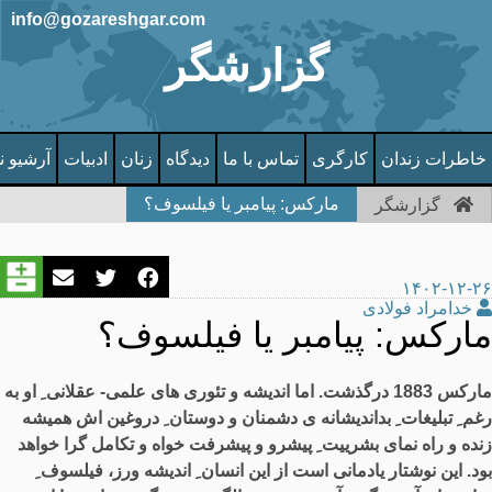
info@gozareshgar.com
گزارشگر
خاطرات زندان
کارگری
تماس با ما
دیدگاه
زنان
ادبیات
آرشیو ن
مارکس: پیامبر یا فیلسوف؟
گزارشگر
۱۴۰۲-۱۲-۲۶
خدامراد فولادی
مارکس: پیامبر یا فیلسوف؟
مارکس 1883 درگذشت. اما اندیشه و تئوری های علمی- عقلانی ِ او به
رغم ِ تبلیغات ِ بداندیشانه ی دشمنان و دوستان ِ دروغین اش همیشه
زنده و راه نمای بشرییت ِ پیشرو و پیشرفت خواه و تکامل گرا خواهد
بود. این نوشتار یادمانی است از این انسان ِ اندیشه ورز، فیلسوف ِ