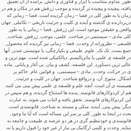
طور ِ مداوم متناسب با ابزار و فنآوری و دانش ِ برآمده از آن تعمیق
یافته، پیچیده و پیچیده تر گردیده و موجب ژرفش هم در مکان و هم در
زمان یا به طور کلی در فضا – زمان گردیده است. فضا – زمانی که
دربردارنده ی گذشته و آینده ی کلیت و جزئیت تاریخی – تکاملی ِ جهان
واقعن و حقیقتن موجود است. این ژرفش ِ فضا – زمانی یا به طور
کلی مادی – سیستمی در شناخت ِ علمی، موجب ِ ژرفش ِ شناخت ِ
فلسفی – نظرورانه از وحدت ِ فضا – زمانی نیز گردیده که محصول ِ
جمع بست ِ تک تک ِ علوم ِ طبیعی و یکپارچگی، یا مونیستی شدن ِ آنها
در فلسفه ی علمی یا ماتریالیسم ِ دیالکتیکی شده است. مهم ترین و
عالی ترین دستآورد ِ این فلسفه، کشف و بیان ِ بی آغاز و پایانی ِ ماده
ی در حرکت، وحدت ِ مادی – سیستمی، و قوانین عام ِ حاکم بر
اشکال ِ متنوع ِ آن، و درواقع شناخت ِ جهان در کلیت و جزئیت ِ
همبسته ی آن است. آنچه علم و فلسفه ی علمی پیش بینی می کنند،
هم از کردوکارهای قانونمند ِ پدیده ها استنتاج گردیده، و هم سپس در
این کردوکارهای قانونمند ِ تحقق یافته و اثبات می شوند. به عبارت
دیگر: پیش بینی ِ آینده، متکی و مستند به شناخت ِ قانونمندی است.
بحث در اینجا به طور ِ کلی بر سر این مساله است که آیا ما وجود ِ
قانونمندی و خودتنظیم گری در هر دو عرصه ی طبیعت و جامعه به
مثابه ِ وحدت و کلیتی ارگانیک بی نیاز از غیر خود را قبول داریم یا نه.