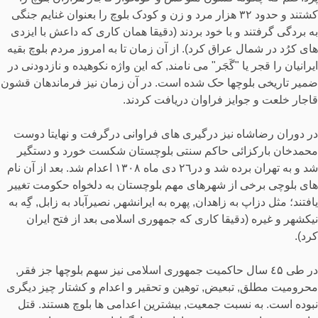
کشتند و حدود ٣٢ هزار مرد و زن و کودک بلوچ را بعنوان غنایم جنگی
به بردگی گرفتند و با خود بردند (دقیقا همان کاری که داعش با ایزدی
های کرُد در شمال عراق کرد). از آن زمان تا به امروز مردم بلوچ بقیه
ایرانیان را قجر یا "گَجَر" می نامند, که این واژه نکوهیده و نازدودنی در
ضمیر تاریخی بلوچها حک شده است. در آن زمان نیز فرماندهان قشون
قاجار خلعت و جوایز فراوان دریافت کردند.
در دوران رضاشاه نیز درگیری های فراوانی درگرفت و نهایتا دوست
‌محمدخان بارکزائی حاکم سنتی بلوچستان شکست خورد و دستگیر
شد و به تهران برده شد و در٢٦ دی ماه ١۳٠٨ اعدام شد. بعد از آن نام
های بلوچی برخی از شهرهای مهم بلوچستان به دلخواه حکومت تغییر
یافتند؛ مثل دزاپ به زاهدان, پهره به ایرانشهر, نصیرآباد به زابل, گِه به
نیکشهر و غیره (دقیقا کاری که جمهوری اسلامی بعد از فتح ایران
کرد).
در طی ٤۵ سال حاکمیت جمهوری اسلامی نیز سهم بلوچها جز فقر,
محرومیت مطلق, تبعیض, توهین و تحقیر و اعدام و کشتار چیز دیگری
نبوده است. به نسبت جمعیت, بیشترین اعدامی ها بلوچ هستند. قتل