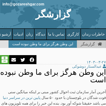
info@gozareshgar.com
گزارشگر
خاطرات زندان
کارگری
تماس با ما
دیدگاه
زنان
ادبیات
آرشیو ن
این وطن هرگز برای ما وطن نبوده است
گزارشگر
۱۴۰۳-۰۳-۲۷
عبدالستار دوشوکی
این وطن هرگز برای ما وطن نبوده
است
آخرین آمار سازمان ثبت احوال کشور مبنی بر اینکه میانگین سنی
فوت ‌شدگان در بلوچستان با حدود ۵٠ سال
پایین ترین در سراسر دنیا
می باشد حقیقتا شوکه آور بود. بنده این خبر را برای همه تلویزیون های