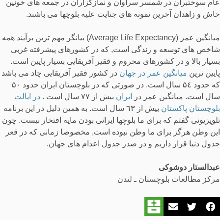
عام سوختبران در شمسر سراوان و نمازگزاران در جمعه های خونین
خاش و زاهدان آخرین نمونه های جنایت علیه بلوچها می باشند.
میانگین عمر (Average Life Expectancy) بیانگر مهم ترین برآیند همه
شاخص های توسعه و زندگی است, که در کشورهای پیشرفته غربی
بسیار بالا و در کشورهای محروم و فقیر آفریقایی بسیار پایین است.
پایین ترین
میانگین عمر در جهان
در کشور فقیر آفریقایی چاد می باشد
که حدود ۵٤ سال است. در صورتی که در بلوچستان ایران حدود ۵٠
سال است. میانگین عمر در
ایران
بیش از ٧٧ سال است .
در ایالت
بلوچستان پاکستان
بیش از ٦۳ سال است. به همین دلیل در این برنامه
تلویزیونی گفتم که برای ما بلوچها ایرانی بودن مایه افتخار نیست. چون
این وطن هرگز برای ما وطن نبوده است, مخصوصا زمانی که در قعر
جدول دنیا قرار داریم و در صدر جدول اعدام های جهان.
عبدالستار دوشوکی
مرکز مطالعات بلوچستان ـ لندن