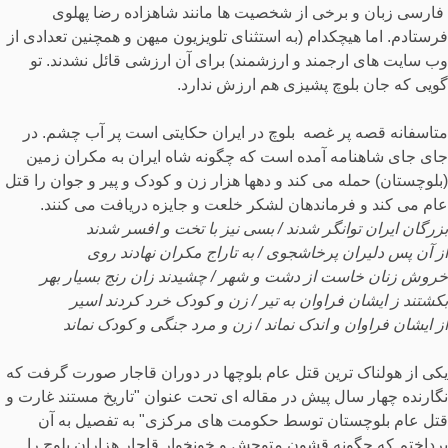
فارسی زبان و برخی از شخصیت ها مانند شاهزاده رضا پهلوی
فرستادم. اما هیچکدام (به استثنای تلویزیون میهن و همچنین تعدادی از
وب سایت های ارجمند و ارزشمند) برای آن ارزشی قائل نشدند. تو
گویی که جان بلوچ پشیزی هم ارزش ندارد.
متاسفانه قصه پر غصه بلوچ در ایران حکایتی است پر آب چشم. در
جای جای شاهنامه آمده است که چگونه شاه ایران به مکران زمین
(بلوچستان) حمله می کند و دهها هزار زن و کودک و پیر و جوان را قتل
عام می کند و فرماندهان لشکر خلعت و جایزه دریافت می کنند.
بزرگان ایران توانگر شدند / بسی نیز با تخت و افسر شدند
از آن پس دلیران پرخاشجوی / به تاراج مکران نهادند روی
خروش زنان خاست از دشت و شهر / چشیدند زان رنج بسیار بهر
بکشتند ز ایشان فراوان به تیر / زن و کودک خرد کردند اسیر
از ایشان فراوان و اندک نماند / زن و مرد جنگی و کودک نماند
یکی از هولناک ترین قتل عام بلوچها در دوران قاجار صورت گرفت که
نگارنده چهار سال پیش در مقاله ای تحت عنوان "تاریخ مستند غارت و
قتل عام بلوچستان توسط حکومت های مرکزی" به تفصیل به آن
پرداختم که چگونه قشون متوحش و خونخوار قاجار هزاران بلوچ را