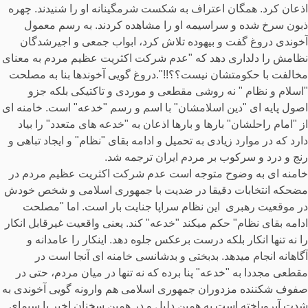
اذعان کرد. همگان اعتراف به شکست شرمگینانه او را شنیدند. چهره
ذبون سرخ شده و سراسیمه او را مشاهده کردند. به رسم معمول
آخوندی دروغ گفت و بیهوده تلاش کرد، ابواب جمعی و اجیرشدگان
نظامش را دلداری دهد که "عدم شرکت اکثریت عظیم مردم به معنای
مخالفت با حکومتشان نیست؟؟!!".دروغ گویی آخوندها بنا به مصلحت
"اسلام و نظام " نه روشی مقطعی و موردی و تاکتیکی بلکه جزو
اصول پایه ای "دین اسلامشان" با اسم و رسم "خدعه" است. خامنه ای
از "امام راحلشان" بارها و بارها اذعان به "خدعه های متعدد" را بیاد
دارد که در موارد زیادی به تحمیل و ادامه بقای "نظام" و ایجاد تباهی و
رنج و درد و سرکوب بر مردم ایران ترجمه شد.
خامنه ای به وضوح متوجه است عدم شرکت اکثریت عظیم مردم در
مضحکه انتخابات دقیقا در ضدیت با جمهوری اسلامی و شخص خودش
در موقعیت رهبری این نظام سراپا جنایت بار است. اما "مصلحت
ادامه بقای نظام" حکم میکند "خدعه" کند. یعنی واقعیت غیرقابل انکار
را نه تنها انکار بلکه درست برعکس جلوه دهد. اینکار را عامدانه و
آگاهانه انجام میدهد. بدبختی و بدشانسی خامنه ای آنجا است در
مقطعی مجددا به "خدعه" پنا برده که نه تنها در میان مردم، حتی در
صفوف شکننده مزدوران جمهوری اسلامی هم وارونه گویی آخوندی به
شدت آبروباخته است.به همین دلیل و در همین سخنان اخیر با سیمای