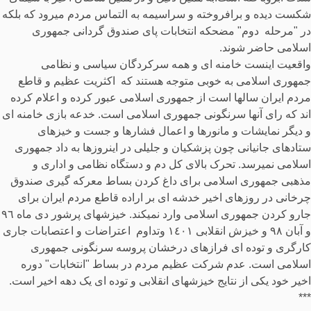
شکست دیده و برافروخته و سراسیمه به التماس مردم میرود که بلکه
در "مرحله دوم" مضحکه انتخابات پای صندوق گردانی جمهوری
اسلامی حاضر شوند.
واقعیت اینست خامنه ای و همه سرکردگان سیاسی و نظامی
جمهوری اسلامی به خوبی متوجه هستند که اکثریت عظیم و قاطع
مردم ایران سالها است از جمهوری اسلامی عبور کرده و اعلام کرده
اند که رای آنها سرنگونی جمهوری اسلامی است. خدعه بازی خامنه ای
و دیگر نمایشات و مانورها و اعمال فشارها و جست و خیزهای
ستادهای جانیانی چون پزشکیان و جلیلی در اینروزها به داد جمهوری
اسلامی نمیرسد. تحرک بالای کل دم و دستگاه نظامی و اداری و
مذهبی جمهوری اسلامی برای داغ کردن بساط معرکه گیری صندوق
چرخانی در روزهای اخیر خدشه ای بر اراده قاطع مردم ایران برای
جارو کردن جمهوری اسلامی وارد نمیکند. خیزشهای پرشور دی ماه ٩٦
و آبان ٩٨ و خیزش انقلابی ١٤٠١ وتداوم اعتراضات و اعتصابات جاری
کارگری و توده ای فرازهای درخشان پروسه سرنگونی جمهوری
اسلامی است. عدم شرکت عظیم مردم در بساط "انتخابات" دوره
اخیر خود یکی از نتایج خیزشهای انقلابی و توده ای یک دهه اخیر است.
***