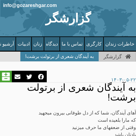
info@gozareshgar.com
گزارشگر
خاطرات زندان
کارگری
تماس با ما
دیدگاه
زنان
ادبیات
آرشیو ن
به آیندگان شعری از برتولت برشت!
گزارشگر
۱۴۰۳-۰۵-۲۲
به آیندگان شعری از برتولت
برشت!
آهای آیندگان، شما که از دل طوفانی بیرون می­جهید
که مارا بلعیده است
وقتی از ضعف­های ما حرف می­زنید
یادتان باشد