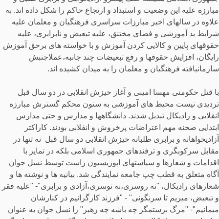
مبارزه علیه این وضعیت و استبداد و ارتجاع حاکم را شکل داده اند. به
علاوه در سالهای اخیر مبارزات سراسری فرهنگیان و معلمان علیه
شرایط بد آموزشی و فضای مختنق، علیه تبعیض و نابرابری، علیه
حقوقهای پایین و کالایی کردن آموزش و با خواسته های برحق آموزش
رایگان، افزایش حقوقها و رفع تبعیضات چند جانبه،عملاجنبش
سازمانیافته فرهنگیان و معلمان را به میدان کشیده اند.
با قتل حکومتی مهسا امینی و آغاز خیزش انقلابی در دو سال قبل
تردیدی نیست محیط های آموزشی به ستون محکم گسترش مبارزه
انقلابی و رادیکال تبدیل شدند. دانشگاهها و مدارس و حتی مدارس
ابتدایی صحنه مهم اعتراضات پرخروش و انقلابی بودند. کاراکتر
آزادیخواهانه و برابری طلبانه خیزش انقلابی دو سال قبل نه تنها در
مقابل سرکوبگری و ترفندهای جمهوری اسلامی بلکه در تمایز با
اقدامات و شعارها و سیاستهای اپوزیسیون راست توسط نسل جوان
آگاه متعلق به قطب چپ جامعه نمایندگی شد. بیانیه ها و نوشته ها و
شعارهای رادیکال، "نه روسری،نه توسری،آزادی و برابری"- "علیه فقر
و تبعیض، میریم تا سرنگونی" - "فرزند کارگرانیم در کنارشان
میمانیم"- "مرگ برستمگر چه باشه چه رهبر" را نسل جوان به عنوان