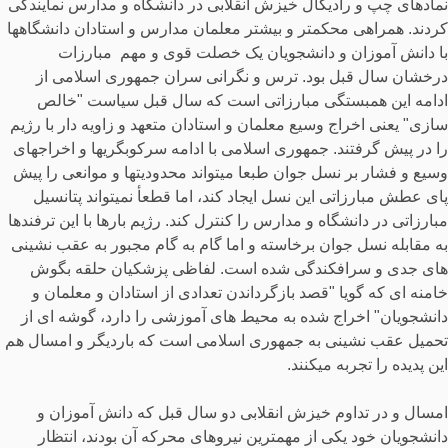
نمادهای چپ و رادیکال خیزش انقلابی در دانشگاه و مدارس نمایندگی
کردند. همراهی محکمتر و بیشتر معلمان مدارس و استادان دانشگاهها
با دانش آموزان و دانشجویان یک خصلت قوی و مهم مبارزات
درخشان سال قبل بود. ترس و نگرانی سران جمهوری اسلامی از
ادامه این همبستگی مبارزاتی است که سال قبل سیاست "خالص
سازی" یعنی اخراج وسیع معلمان و استادان متعهد و زاویه دار با رژیم
را در پیش گرفتند. جمهوری اسلامی با ادامه سرکوبگریها و اخراجهای
وسیع و فشار بر نسل جوان طبعا میتواند محدودیتها و موانعی را پیش
پای عطش مبارزاتی این نسل ایجاد کند، اما قطعأ نمیتواند پتانسیل
مبارزاتی در دانشگاه و مدارس را کنترل کند. رژیم بارها با این ترفندها
به مقابله نسل جوان برخاسته و اما گام به گام مجبور به عقب نشینی
های جدی و سرافکندگی شده است. لفاظی پزشکیان حلقه بگوش
خامنه ای که گویا "قصد بازگرداندن تعدادی از استادان و معلمان و
دانشجویان" اخراج شده به محیط های آموزشی را دارد، گوشه ای از
تحمیل عقب نشینی به جمهوری اسلامی است که باردیگر و امسال هم
این پدیده را تجربه میکنند.
امسال و در تداوم خیزش انقلابی دو سال قبل که دانش آموزان و
دانشجویان خود یکی از مهمترین نیروهای محرکه آن بودند، انتظار