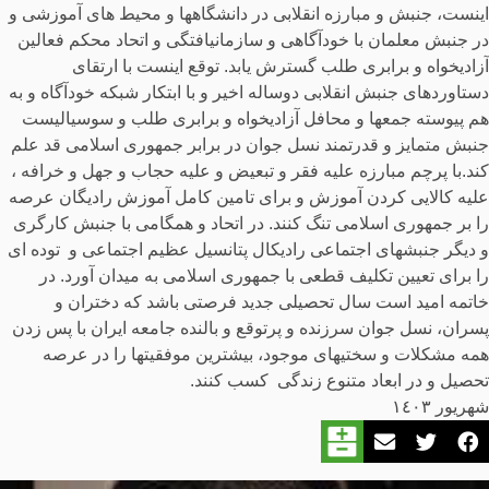
اینست، جنبش و مبارزه انقلابی در دانشگاهها و محیط های آموزشی و
در جنبش معلمان با خودآگاهی و سازمانیافتگی و اتحاد محکم فعالین
آزادیخواه و برابری طلب گسترش یابد. توقع اینست با ارتقای
دستاوردهای جنبش انقلابی دوساله اخیر و با ابتکار شبکه خودآگاه و به
هم پیوسته جمعها و محافل آزادیخواه و برابری طلب و سوسیالیست
جنبش متمایز و قدرتمند نسل جوان در برابر جمهوری اسلامی قد علم
کند.با پرچم مبارزه علیه فقر و تبعیض و علیه حجاب و جهل و خرافه ،
علیه کالایی کردن آموزش و برای تامین کامل آموزش رادیگان عرصه
را بر جمهوری اسلامی تنگ کنند. در اتحاد و همگامی با جنبش کارگری
و دیگر جنبشهای اجتماعی رادیکال پتانسیل عظیم اجتماعی و توده ای
را برای تعیین تکلیف قطعی با جمهوری اسلامی به میدان آورد. در
خاتمه امید است سال تحصیلی جدید فرصتی باشد که دختران و
پسران، نسل جوان سرزنده و پرتوقع و بالنده جامعه ایران با پس زدن
همه مشکلات و سختیهای موجود، بیشترین موفقیتها را در عرصه
تحصیل و در ابعاد متنوع زندگی کسب کنند.
شهریور ١٤٠٣