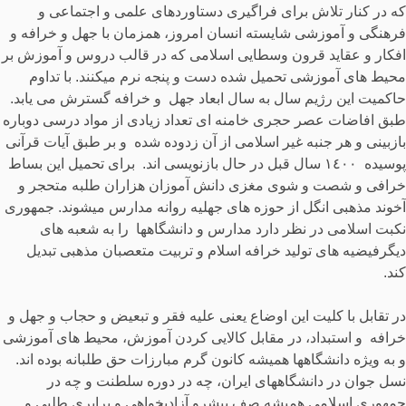
که در کنار تلاش برای فراگیری دستاوردهای علمی و اجتماعی و
فرهنگی و آموزشی شایسته انسان امروز، همزمان با جهل و خرافه و
افکار و عقاید قرون وسطایی اسلامی که در قالب دروس و آموزش بر
محیط های آموزشی تحمیل شده دست و پنجه نرم میکنند. با تداوم
حاکمیت این رژیم سال به سال ابعاد جهل و خرافه گسترش می یابد.
طبق افاضات عصر حجری خامنه ای تعداد زیادی از مواد درسی دوباره
بازبینی و هر جنبه غیر اسلامی از آن زدوده شده و بر طبق آیات قرآنی
پوسیده ١٤٠٠ سال قبل در حال بازنویسی اند. برای تحمیل این بساط
خرافی و شصت و شوی مغزی دانش آموزان هزاران طلبه متحجر و
آخوند مذهبی انگل از حوزه های جهلیه روانه مدارس میشوند. جمهوری
نکبت اسلامی در نظر دارد مدارس و دانشگاهها را به شعبه های
دیگرفیضیه های تولید خرافه اسلام و تربیت متعصبان مذهبی تبدیل
کند.
در تقابل با کلیت این اوضاع یعنی علیه فقر و تبعیض و حجاب و جهل و
خرافه و استبداد، در مقابل کالایی کردن آموزش، محیط های آموزشی
و به ویژه دانشگاهها همیشه کانون گرم مبارزات حق طلبانه بوده اند.
نسل جوان در دانشگاههای ایران، چه در دوره سلطنت و چه در
جمهوری اسلامی همیشه صف پیشرو آزادیخواهی و برابری طلبی و