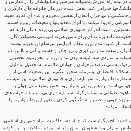
یا در نیمه راه آموزش نمیتوانند هم سن و سالهایشان را در مدارس و
دانشگاهها همراهی کنند. بخش عمده فرزندان خانواده های کارگری و
زحمتکشی و مهاجران افغان ازتحصیل محروم و عده ای که به محیط
آموزشی راه پیدا میکنند، با انواع محدودیتها و تبعیضات روبرو هستند.
مسئولین دست اندرکار جمهوری اسلامی بی پرده اذعان دارند که
حکومت فاقد برنامه ای برای تامین هزینه آموزشی تحصیلکردگان
است. از کمبود مدارس و معلم، افزایش سرسام آور هزینه نوشت
افزار، وسعت مدارس کپری و زیر چادر و خشت و گلی و ناامن، دو
شیفته و مواردی سه شیفته بودن مدارس و از محرومیت تحصیلی
نزدیک به سی درصد نوجوانان و جوانان علاقمند به تحصیل به دلیل
مشکلات اقتصادی بیشرمانه سخن میگویند.این وضعیت ناشی از
سیطره نظم وارونه سرمایه داری و جمهوری اسلامی و این سیستم
جهنمی است. به همین دلیل بسیار زود بخش وسیع نسل جوان به
ماهیت طبقاتی و استثمارگرانه سرمایه داری پی میبرند و جوانه های
مبارزه جویی و تصمیم به دگرگون کردن و تغییر این نظم وارونه را
انتخاب میکنند.
واقعیت تلخ دیگراینست که چهار دهه حاکمیت سیاه جمهوری اسلامی،
دانش آموزان و دانشجویان ایران را با این پدیده متناقض روبرو کرده،