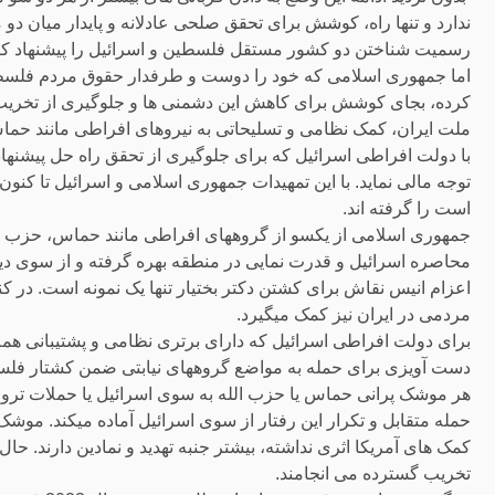
ندارد و تنها راه، کوشش برای تحقق صلحی عادلانه و پایدار میان د
رسمیت شناختن دو کشور مستقل فلسطین و اسرائیل را پیشنهاد کرده 
اما جمهوری اسلامی که خود را دوست و طرفدار حقوق مردم فلسطین
کرده، بجای کوشش برای کاهش این دشمنی ها و جلوگیری از تخریب بی
ملت ایران، کمک نظامی و تسلیحاتی به نیروهای افراطی مانند حم
با دولت افراطی اسرائیل که برای جلوگیری از تحقق راه حل پیشنها
توجه مالی نماید. با این تمهیدات جمهوری اسلامی و اسرائیل تا ک
است را گرفته اند.
جمهوری اسلامی از یکسو از گروههای افراطی مانند حماس، حزب ال
محاصره اسرائیل و قدرت نمایی در منطقه بهره گرفته و از سوی دیگر 
اعزام انیس نقاش برای کشتن دکتر بختیار تنها یک نمونه است. در ک
مردمی در ایران نیز کمک میگیرد.
برای دولت افراطی اسرائیل که دارای برتری نظامی و پشتیبانی همه
دست آویزی برای حمله به مواضع گروههای نیابتی ضمن کشتار فلسطی
حمله متقابل و تکرار این رفتار از سوی اسرائیل آماده میکند. موش
کمک های آمریکا اثری نداشته، بیشتر جنبه تهدید و نمادین دارند. حال
تخریب گسترده می انجامند.