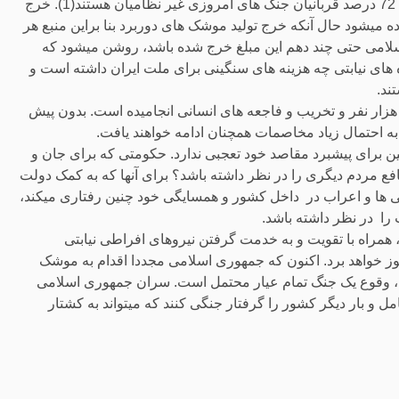
به گفته شورای حقوق بشر سازمان ملل متحد در سال 2023 قریب 72 درصد قربانیان جنگ های امروزی غیر نظامیان هستند(1). خرج
 برد کوتاه 3 میلیون دلار تخمین زده میشود حال آنکه خرج تولید موشک های دوربرد بنا براین منبع هر
موشک های جمهوری اسلامی حتی چند دهم این مبلغ خرج شده باشد، روشن میشود که
ای نیابتی چه هزینه های سنگینی برای ملت ایران داشته است و
ند.
هزار نفر و تخریب و فاجعه های انسانی انجامیده است. بدون پیش
ه احتمال زیاد مخاصمات همچنان ادامه خواهند یافت.
برای پیشبرد مقاصد خود تعجبی ندارد. حکومتی که برای جان و
 مردم دیگری را در نظر داشته باشد؟ برای آنها که به کمک دولت
نی ها و اعراب در داخل کشور و همسایگی خود چنین رفتاری میکند،
را در نظر داشته باشد.
 همراه با تقویت و به خدمت گرفتن نیروهای افراطی نیابتی
وز خواهد برد. اکنون که جمهوری اسلامی مجددا اقدام به موشک
ابل، وقوع یک جنگ تمام عیار محتمل است. سران جمهوری اسلامی
امل و بار دیگر کشور را گرفتار جنگی کنند که میتواند به کشتار