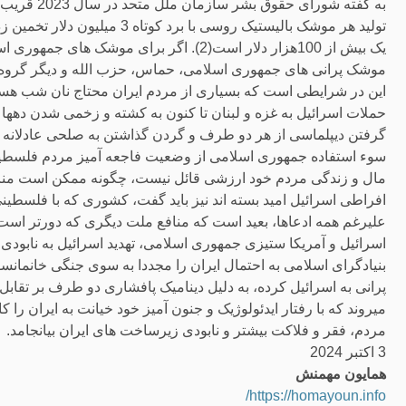
تولید هر موشک بالیستیک روسی با
یک بیش از 100هزار دلار است(2). اگر برای 
موشک پرانی های جمهوری اسلامی، حماس، حزب الله و دیگر گروه ه
این در شرایطی است که بسیاری از مردم ایران محتاج نان شب هست
حملات اسرائیل به غزه و لبنان تا کنون به کشته و زخمی شدن دهها 
گرفتن دیپلماسی از هر دو طرف و گردن گذاشتن به صلحی عادلانه ب
سوء استفاده جمهوری اسلامی از وضعیت فاجعه آمیز مردم فلسطین 
مال و زندگی مردم خود ارزشی قائل نیست، چگونه ممکن است منافع
افراطی اسرائیل امید بسته اند نیز باید گفت، کشوری که با فلسطی
علیرغم همه ادعاها، بعید است که منافع ملت دیگری که دورتر است 
اسرائیل و آمریکا ستیزی جمهوری اسلامی، تهدید اسرائیل به نابودی،
بنیادگرای اسلامی به احتمال ایران را مجددا به سوی جنگی خانمانس
پرانی به اسرائیل کرده، به دلیل دینامیک پافشاری دو طرف بر تق
میروند که با رفتار ایدئولوژیک و جنون آمیز خود خیانت به ایران را ک
مردم، فقر و فلاکت بیشتر و نابودی زیرساخت های ایران بیانجامد.
3 اکتبر 2024
همایون مهمنش
https://homayoun.info/