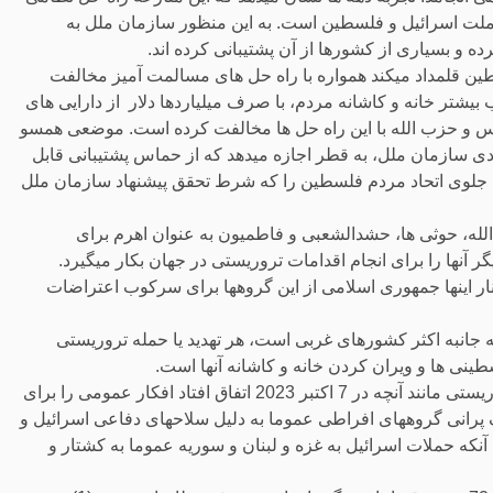
و ملت اسرائیل و فلسطین است. به این منظور سازمان ملل به
و بسیاری از کشورها از آن پشتیبانی کرده اند.
 قلمداد میکند همواره با راه حل های مسالمت آمیز مخالفت
شتر خانه و کاشانه مردم، با صرف میلیاردها دلار از دارایی های
اس و حزب الله با این راه حل ها مخالفت کرده است. موضعی همسو
دی سازمان ملل، به قطر اجازه میدهد که از حماس پشتیبانی قابل
نون جلوی اتحاد مردم فلسطین را که شرط تحقق پیشنهاد سازمان ملل
له، حوثی ها، حشدالشعبی و فاطمیون به عنوان اهرم برای
آنها را برای انجام اقدامات تروریستی در جهان بکار میگیرد.
نار اینها جمهوری اسلامی از این گروهها برای سرکوب اعتراضات
 جانبه اکثر کشورهای غربی است، هر تهدید یا حمله تروریستی
نی ها و ویران کردن خانه و کاشانه آنها است.
هر موشک پرانی حماس یا حزب الله به سوی اسرائیل یا حملات تروریستی مانند آنچه در 7 اکتبر 2023 اتفاق افتاد افکار عمومی را برای
ک پرانی گروههای افراطی عموما به دلیل سلاحهای دفاعی اسرائیل و
 آنکه حملات اسرائیل به غزه و لبنان و سوریه عموما به کشتار و