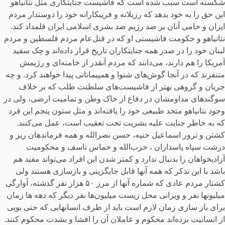
شکسته است سبب شده است که فاشیست جنایتکاری مثل نتانیاهو
این حق را به خود بدهد که رزیلانه و فریبکارانه خود را دوستدار مردم
ایران و حامی آنان بر ضد رژیم ضد بشری اسلامی ایران قلمداد کند.
نتانیاهو و حکومت فاشیستی او که در قتل‌عام مردم فلسطین و مردم
لبنان خود را در صدر همه جنایتکاران تاریخ قرار داده‌اند و چک سفید
آمریکا را هم دارند، می‌دانند که مردم آنقدر از خامنه‌ای و رژیمش
متنفرند که در آنجا گوش‌های شنوا و همپیمانانی پیدا خواهند کرد. و چه
جریان و گروهی بهتر از فاشیست‌های سلطنت طلب که بر خلاف
سوگندهای مداومشان در دفاع از خاک وطن و تمامیت ارضی، ولی در
وجود نتانیاهو متحد طبیعی خود را یافته‌اند و مثل ستون پنجم این فرد
که به خاطر جنایت علیه بشریت تحت تعقیب است، عمل می‌کنند.
کشتن و ترور اسماعیل حنیه، حسن نصرالله و همه فرماندهان ریز و
درشت سپاه پاسداران ، حزب‌الله و حماس تاسف و محکومیت
آزادیخواهان را بدنبال ندارد و کمتر شدن این افراد می‌تواند مفید هم
باشد با این تذکر که همه آنها قابل جایگزینی و بازسازی هستند ولی
کشتار مردم عادی که شماره آنها از مرز ۵۰ هزار نفر گذشته، آوارگی
میلیونها نفر و ویرانی محل زیست میلیون‌ها نفر دیگر که دهه ها زمان
برای باز سازی زمان لازم است باید از طرف انسانهایی که حتی بویی
از انسانیت برده‌اند محکوم و عاملان آن را افشا و بشدت محکوم کنند.