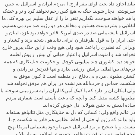
نباید اجازه داد تحت لوای تنفر از ج. ا.،مردم ایران و اسرائیل به چنین
سرنوشتی دچار شوند. جنگ به هیچ کس رحم نخواهد کرد و تر و خشک
با هم خواهند سوخت. نگذاریم تنفر ما را از عقل سلیم بی بهره کند. ما
انقلابی و بشردوست هستیم و مخالف هر دو رژیم ضد مردمی هستیم.
اسرائیل با پشتیبانی صد در صدی آمریکا قادر خواهد بود غزه، لبنان و
حتی ایران را به قول طرفداران ایرانی نتانیاهو ، شخم بزند و کشتار و
ویرانی کم نظیری را باعث شود ولی هیچ وقت از این جنگ پیروز خارج
نخواهد شد و امنیت اسرائیل و اعتبار جهانی آن بیش از پیش لطمه
خواهد دید. کشوری چند میلیونی کوچک و حکومت جنایتکاری که همه
نرم‌های بین‌المللی برایش ارزشی ندارد و تنها قدرتش در راندن و
کشتن میلیونی مردم بی دفاع در منطقه است تا کنون موفق به
شکست حماس و حزب‌الله هم نشده در ایران هم موفق نخواهد شد
ولی امکان آن را دارد که با کمک آمریکا ایران را به سرزمینی سوخته با
میلیونها کشته تبدیل کند. و آنچه که باعث تأسف است شماری مردم
ساده اندیش به چنین هیولایی دل خوش کرده اند.
در عالم واقع ولی : کسانی که دل به جنایتکاری مثل نتانیاهو بسته‌اند
باید بدانند که رژیم او حتی از لحاظ نظامی هم قادر به شکست ج. ا.
نیست. و یا صحیح تر برد اسرائیل حتی با وجود پشتیبانی آمریکا بهیچ
وجه قطعی نیست. قدرت نظامی جمهوری اسلامی بسیار بالا و