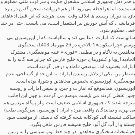
و همزادش جمهوری اسلامی مشغول جنایت و سرکوب ملتی مظلوم و
ستمدیده، اما هرلحظه می رود تا از هم فروپاشد، سخن گفتن در باره
تازه به دوران رسیده ها اتلاف وقت است، هرچند که این قبیل ادعاهای
فرمایشی، که آبش خورش پیر استعمار است، می بایست، حتی در چند
خط، محکوم شود.
سالهاست که امارت ادعا می کند و سالهاست که از اپوزیسیون می
پرسم «چرا سکوت»؟ بالاخره در 26 مهرماه 1403، سخنگوی
مجاهدین به ناگاه و در مطلبی «فوری» علیه موضعگیری مشترک
اتحادیه اروپا و کشورهای حوزه خلیج فارس که جزایر سه گانه را به
امارات بخشیده اند، موضعی قاطع و درخور گرفته است.
به نظر من، یکی از دلایل رسیدن امارات به این حد از گستاخی، عدم
موضعگیری اپوزیسیون، بخصوص مجاهدین و شورا، بوده است.
اپوزیسیون، همانموقع که امارات و چین، و سپس امارات و روسیه
چنین غلطی کردند می بایست موضع می گرفت، و چون این اجانب
متوجه شدند که جمهوری اسلامی ضعیف است و از پایگاه مردمی هم
بی بهره، و نمایندگان واقعی مردم ایران (اپوزیسیون سرنگونی طلب)
ساکت نشسته اند، کودکانه نتیجه گرفته که بایستی از موقعیت سود
جسته و از آب گل آلود خلیج همیشه فارس ماهی بگیرد.
خوشبختانه سخنگوی مجاهدین در چند خط توپ سیاسی را به زمین