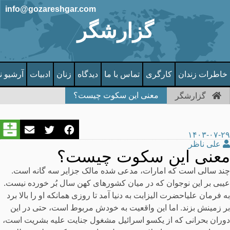
info@gozareshgar.com
گزارشگر
خاطرات زندان
کارگری
تماس با ما
دیدگاه
زنان
ادبیات
آرشیو ن
معنی این سکوت چیست؟
گزارشگر
۱۴۰۳-۰۷-۲۹
علی ناظر
معنی این سکوت چیست؟
چند سالی است که امارات، مدعی شده مالک جزایر سه گانه است.
عیبی بر این نوجوان که در میان کشورهای کهن سال بُر خورده نیست.
به فرمان علیاحضرت الیزابت به دنیا آمد تا روزی همانکه او را بالا برد
بر زمینش بزند. اما این واقعیت به خودش مربوط است، حتی در این
دوران بحرانی که از یکسو اسرائیل مشغول جنایت علیه بشریت است،