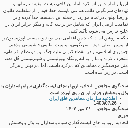
اروپا و امارات پرتاب کرد. اما، این کافی نیست، بقیه سازمانها و
نهادهای سرنگونی طلب هم می بایست خط خود را از سلطنت طلبان
و رضا پهلوی در تمام موارد، از جمله این دسیسه، جدا کرده و بر
تمامیت ارضی ایران که شامل جزایر سه گانه و دیگر جزایر ایران در
خلیج فارس می شود، تأکید کنند.
ناگفته روشن است که چنین اقدامی نمی تواند و نبایستی اپوزیسیون را
از مسیر اصلی خود – سرنگونی، تمامیت نظامی فاشیستی-مذهبی
جمهوری اسلامی، و در مقطع کنونی علیه جنگ بین دو نظام افراطی،
منحرف کرده و ما را به لبه پرتگاه پوپولیستی و شووینیستی هُل دهد.
متن موضعگیری مجاهدین که دیرکرد داشت، اما دیر بهتر از هرگز
است، در زیر آمده است.
سخنگوی مجاهدین: اتحادیه اروپا به‌جای لیست‌گذاری سپاه پاسداران به
بذل و بخشش جزایر ایران روی آورده است
اطلاعیه سازمان مجاهدین خلق ایران
1403/07/26
سخنگوی مجاهدین –
۲۶
مهر
۱۴۰۳
فوری
اتحادیه اروپا به جای لیست‌گذاری سپاه پاسداران به بذل و بخشش