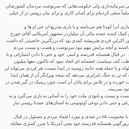
رهایی سرمایه‌داری ولی حکومت‌هایی که سرنوشت مردمان کشورشان
مسلماً سعی کرده‌ام برای آسان کاری و برای بیان روشن تر از خیلی
راین که در تداوم انقلاب مخملی سال ۲۰۱۴ که بسیاری آنرا کودتا هم می‌نامند و با یاری بیدریغ ان جی او ها و
 کمک کننده عمده مالی آن میلیاردر مشهور آمریکایی آقای جورج
اکراین فردی هنرپیشه کمدی بود که بزرگترین خاصیتی که داشت
نداشتند و آنچه برایش مهم نبود سرنوشت و هست و نیست مردم
ر قبال همسایه قدرتمند و اتمی خود و حتی با دادن امتیازاتی و یا
 کند، سیاست خصمانه ای اتخاذ نمود که تاکنون دهها میلیون
له و یا حمله همه جانبه روسیه در ابتدا نیست. هر فردی می‌تواند ابر
ن به جنگ نابرابری می‌دهد که نتیجه ویرانگر آن از همان ابتدا
ست خورده و در تلاش برای پایان آن است چون ریسک در گیر شدن در
د نمی‌بیند.
ست و نیست و نابودی ملت خود را به آسانی به بازی می‌گیرد و به
 و حتی دادن نوعی آوتونومی به استان‌های عمدتا روسی تبار
نمونه مقابل آن کشور مکزیک است. حکومت این کشور که رهبر آن با محبوبیت ۸۵ در صدی و مورد اعتماد مردم و مسئول در قبال
رگویی همسایه قدرتمند خود یعنی آمریکا با ضرر کمتری مقابله