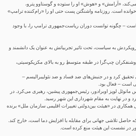
ی‌کند، «آرامش» و «هوش» او را ستوده و گوستاوو پترو،
 خوانده است. روزنامه واشنگتن پست حتی او را «رام‌کننده ترامپ»
 است – چگونه توانست دوران ریاست‌جمهوری ترامپ را، با وجود
 رویکردش به سیاست، تحت تاثیر تجربیاتش به عنوان یک دانشمند و
روشنفکران چپ‌گرا در طبقه متوسطِ رو به بالای مکزیکوسیتی،
ی تحقیق کرد و در جنبش‌های ضد فساد و ضد نئولیبرالیسم –
ی است – فعال بود.
انوئل لوپز اوبرادور، رئیس‌جمهوری پیشین، رهبری می‌کرد. در
د و در نهایت به مقام شهرداری این شهر رسید.
که به دلیل همکاری در «هیئت بین‌دولتی تغییرات اقلیمی سازمان ملل» برنده
که حاصل تلاشی جهانی برای مقابله با افزایش دما است، خارج کند.
ضور در نشست این هیئت منع کرده است.