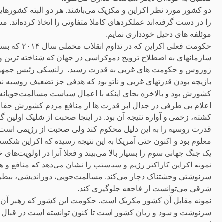
دو کشور مورد نظر اکراین و مکزیک می‌باشند. هر دو البته کشو
را در دست گرفته‌اند عملکردهای کاملا متفاوتی را اتخاذ کرده‌اند. 
موئلفه های دخیل خودداری نمایم.
حکومت فعلی اک
سازمانهای به اصطلاح ترویج دموکراسی در جهان که شناخته ترین و
زوروس و حکومت های غربی به قدرت رسید. زلنسکی رئیس جمهور 
بازیچه بودن قدرتهای غربی و ناتو بود که هدفی جز تضعیف روسیه 
کشورش بود و بالاخره بجای اینکه با اعمال سیاست مسالمت‌جویانه د
اعلام بی طرفی در جدال ابر قدرت ها از منافع مردم کشورش حفاظت
کشته، زخمی و آواره نتیجه آن بود. در اینجا صحبت از شلیک اولین گلو
قدرت روسیه را به این دلیل محکوم کند ولی صحبت از رژیمی است که ت
معلوم بود و اکنون حتی آمریکا به این نتیجه رسیده که اکراین شک
یک جنگ جهانی سوم را بسیار بالا می‌بیند و فعلا آنرا در اولویت‌های خو
نمونه اکراین کاراکتر رژیم و سیاستب را نشان می‌دهد که منافع و ه
سرنوشتی وحشتناک دچار می‌کند. مسالمت‌جویی، دوراندیشی، بیطرفی
شرقی می‌توانست از فاجعه جلوگیری کند.
سرنوشت و سود و زیان کشور است تا کنون توانسته است در قبال زو