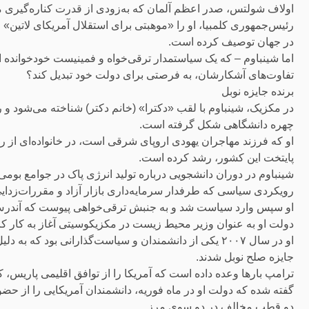
اولاف شولتس، صدر اعظم آلمان که به‌زودی از قدرت کناره‌گیری م
رئیس‌جمهوری کلمبیا، او را «موهبتی برای استقلال آمریکای لاتین»
در جهان توصیف کرده است.
اما شینباوم – که یک سیاستمدار ترقی‌خواه و فمینیست خودخوانده
تفاوت‌های آشکارشان، به فرصتی برای دولت خود تبدیل کند؟
برنده جایزه نوبل
در مکزیک، شینباوم با لقب «دکترا» (خانم دکتر) شناخته می‌شود و
چهره دانشگاهی شکل گرفته است.
او که فرزند مهاجران یهودی اروپای شرقی است، در خانواده‌ای از 
پایتخت این کشور، رشد کرده است.
شینباوم در دوران دانشجویی درباره تولید انرژی پاک در جوامع بوم
رویکردی سیاسی که طرفدار سرمایه‌داری بازار آزاد و مقررات‌زدای
او سپس وارد سیاست شد و به جنبش ترقی‌خواهی پیوست که آندرس م
دولت او به عنوان وزیر محیط زیست در مکزیکوسیتی آغاز به کار کر
او در سال ۲۰۰۷ یکی از دانشمندان و سیاست‌گذارانی بود 
جایزه صلح نوبل شدند.
ترامپ بارها وعده داده است که آمریکا را از توافق اقلیمی پاریس، 
گفته شده که دولت او در ماه فوریه، دانشمندان آمریکایی را از ح
دو قطب مخالف در دو سوی مرز