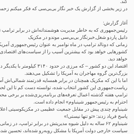
کند.
در زیر بخشی از گزارش یک خبر نگار بی‌بی‌سی که فکر میکنم زحمت
آغاز گزارش:
رئیس‌جمهوری که به خاطر مدیریت هوشمندانه‌اش در برابر ترامپ 
دانیل پاردو شغل,خبرنگار بی‌بی‌سی موندو در مکزیک
زمانی که دونالد ترامپ در ماه نوامبر به عنوان رئیس‌جمهوری آمریک
کشورهایی خواهد بود که بیشترین آسیب را از سیاست‌های اقتصادی ح
خواهد دید.
اقتصاد این دو کشور – که مرزی 
بزرگ‌ترین گروه مهاجران به آمریکا را تشکیل می‌دهند.
اما با این که مکزیک همچنان در برابر همسایه قدرتمند شمالی‌اش آسی
ریاست‌جمهوری این کشور انتخاب شده، توانسته دست کم تا این لحظه
ترامپ هفته گذشته اعمال تعرفه‌های برنامه‌ریزی‌شده بر برخی محص
احترام به رئیس‌جمهور شینباوم» انجام داده است.
شینباوم چندی پیش در مقابل جمعیت عظیمی در مکزیکوسیتی اعلام ک
پاسخ فریاد زدند: «تو تنها نیستی!»
شینباوم ۶۲ ساله به دلیل شیوه مدیریتش در برابر ترامپ، در 
سیاست خارجی دولت آمریکا با مشکل روبه‌رو شده‌اند، تحسین شد