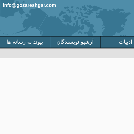
info@gozareshgar.com
ادبیات
آرشیو نویسندگان
پیوند به رسانه ها