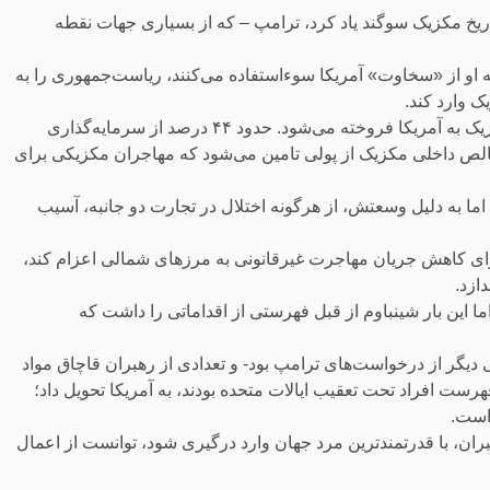
اریخ مکزیک سوگند یاد کرد، ترامپ – که از بسیاری جهات نقطه
 او از «سخاوت» آمریکا سوءاستفاده می‌کنند، ریاست‌جمهوری را به
 وارد کند.
بر اساس گزارش اندیشکده شورای آتلانتیک، ۸۰ درصد صادرات مکزیک به آمریکا فروخته می‌شود. حدود ۴۴ درصد از سرمایه‌گذاری
ن می‌شود و حدود ۴ درصد از تولید ناخالص داخلی مکزیک از پولی تامین می‌شود که مهاجران مکزیکی برای
 اما به دلیل وسعتش، از هرگونه اختلال در تجارت دو جانبه، آسیب
 فوریه موافقت کرد ۱۰ هزار سرباز را برای کاهش جریان مهاجرت غیرقانونی به مرزهای شمالی اعزام کند،
ما این بار شینباوم از قبل فهرستی از اقداماتی را داشت که
ی دیگر از درخواست‌های ترامپ بود- و تعدادی از رهبران قاچاق مواد
 مجرمی را که سال‌ها در فهرست افراد تحت تعقیب ایالات متحده بودند، به آمریکا تحویل داد؛
است.
رهبران، با قدرتمندترین مرد جهان وارد درگیری شود، توانست از اعمال