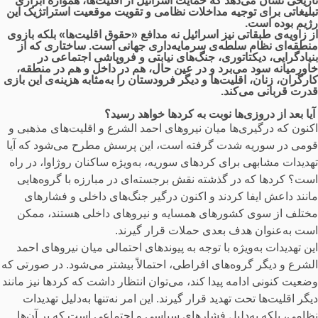
تاریخی نشان می‌دهد که حمایت اسرائیل از اقلیت‌ها، همواره ابزاری
تبلیغاتی برای توجیه مداخلات نظامی و تقویت موقعیت استراتژیک این
رژیم بوده است.
از زاویه‌ی طبقاتی نیز اسرائیل نه مدافع «حقوق اقلیت‌ها» بلکه بازوی
منطقه‌ای نظام سلطه‌ی سرمایه‌داری جهانی است. ساختاری که از
بنیادگرایی، دیکتاتوری، جنگ‌های نیابتی و فروپاشی اجتماعی در
خاورمیانه سود می‌برد و در عین حال، هم در داخل و هم در منطقه،
کارگران، زنان، اقلیت‌ها و دیگر فرودستان را به‌مثابه هزینه‌ی این بازی
قدرت قربانی می‌کند.
آیا بعد از دروزی‌ها نوبت به کردها خواهد رسید؟
اکنون که درگیری‌ها میان نیروهای احمد الشرع و اقلیت‌های مذهبی و
قومی در سوریه شدت گرفته است، این پرسش مطرح می‌شود که آیا
تهدیدات مشابهی برای کردهای سوریه، به‌ویژه ساکنان روژاوا، در راه
است؟ کردها که در گذشته نقش برجسته‌ای در مبارزه با گروه‌هایی
مانند داعش ایفا کردند و اکنون درگیر جنگ‌های داخلی و فشارهای
مختلف از سوی کشورهای همسایه و نیروهای داخلی هستند، ممکن
است به‌عنوان هدف بعدی حملات قرار گیرند.
این تهدیدات به‌ویژه با توجه به پیوندهای احتمالی میان نیروهای احمد
الشرع و دیگر گروه‌های افراطی، احتمالاً بیشتر می‌شود. در صورتی که
وضعیت کنونی ادامه پیدا کند، می‌توان انتظار داشت که کردها نیز مانند
دیگر اقلیت‌ها تحت تهدید قرار گیرند. این امر نه‌تنها به‌دلیل تهدیدات
نظامی، بلکه به‌دلیل فشارهای سیاسی و اجتماعی است که بر آن‌ها