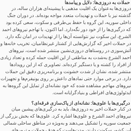
حملات به دروزی‌ها: دلایل و پیامدها
دروزی‌ها به‌عنوان یک اقلیت مذهبی با پیشینه‌ای هزاران ساله، در
گذشته نیز با حملات و تهدیدات متعدد مواجه بوده‌اند. در دوران جنگ
داخلی سوریه، این گروه با حفظ بی‌طرفی و سکوت، سعی کرده بود
که درگیری‌ها را از خود دور نگه‌دارد. اما اکنون، با تهاجم نیروهای احمد
الشرع، این سکوت نیز نتوانسته آن‌ها را از تهدیدات در امان نگه دارد.
در حملات اخیر که گزارش‌هایی از کشتار غیرنظامیان، تخریب خانه‌ها و
آتش‌سوزی در روستاهای دروزی‌نشین منتشر شده است، نیروهای
احمد الشرع به‌شدت به مناطقی از این اقلیت حمله کرده و تعداد زیادی
از افراد را کشته و یا دستگیر کرده‌اند. تصاویری که از این رویدادها
منتشر شده، نشان از شدت خشونت و برنامه‌ریزی دقیق این حملات
دارد. در برخی موارد حتی نمادهای داعش بر روی یونیفرم‌ها و تجهیزات
نیروهای مهاجم مشاهده شده که خود نشانه‌ای از تمایل این گروه‌ها به
ایدئولوژی‌های افراطی و بنیادگرایانه است.
درگیری‌ها با علوی‌ها: نشانه‌ای از پاک‌سازی فرقه‌ای؟
در کنار حملات اخیر به دروزی‌ها، باید به درگیری‌های پیشین میان
نیروهای احمد الشرع و علوی‌ها اشاره کرد. علوی‌ها که بخش بزرگی از
جمعیت سوریه را تشکیل می‌دهند و به‌ویژه در مناطق ساحلی شمالی
این کشور سکونت دارند، مدت‌هاست که هدف حملات و ترورهای