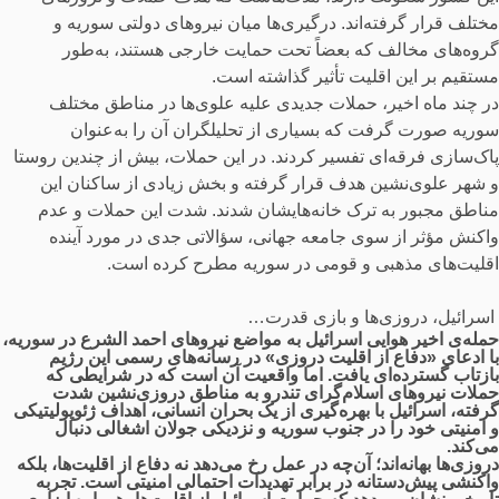
مختلف قرار گرفته‌اند. درگیری‌ها میان نیروهای دولتی سوریه و
گروه‌های مخالف که بعضاً تحت حمایت خارجی هستند، به‌طور
مستقیم بر این اقلیت تأثیر گذاشته است.
در چند ماه اخیر، حملات جدیدی علیه علوی‌ها در مناطق مختلف
سوریه صورت گرفت که بسیاری از تحلیلگران آن را به‌عنوان
پاک‌سازی فرقه‌ای تفسیر کردند. در این حملات، بیش از چندین روستا
و شهر علوی‌نشین هدف قرار گرفته و بخش زیادی از ساکنان این
مناطق مجبور به ترک خانه‌هایشان شدند. شدت این حملات و عدم
واکنش مؤثر از سوی جامعه جهانی، سؤالاتی جدی در مورد آینده
اقلیت‌های مذهبی و قومی در سوریه مطرح کرده است.
اسرائیل، دروزی‌ها و بازی قدرت…
حمله‌ی اخیر هوایی اسرائیل به مواضع نیروهای احمد الشرع در سوریه،
با ادعای «دفاع از اقلیت دروزی» در رسانه‌های رسمی این رژیم
بازتاب گسترده‌ای یافت. اما واقعیت آن است که در شرایطی که
حملات نیروهای اسلام‌گرای تندرو به مناطق دروزی‌نشین شدت
گرفته، اسرائیل با بهره‌گیری از یک بحران انسانی، اهداف ژئوپولیتیکی
و امنیتی خود را در جنوب سوریه و نزدیکی جولان اشغالی دنبال
می‌کند.
دروزی‌ها بهانه‌اند؛ آن‌چه در عمل رخ می‌دهد نه دفاع از اقلیت‌ها، بلکه
واکنشی پیش‌دستانه در برابر تهدیدات احتمالی امنیتی است. تجربه