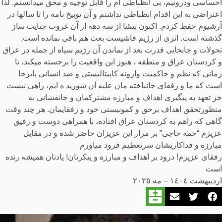
احساسی ودرونیم، بی انظباطی ام را قابل توجیه و محق میدانستم. لذا
اعتراضی به این اقدام انظباطی نداشتم و آن توبیخ نامه را تا سالها در
آرشیوم حفظ کردم. اکنون بیشا از سه دهه از آن غروب جنایت ساز
گذشته است. اثری از رژیم فاشیست بعث هم باقی نمانده است.
تحولات و جابجایی قدرت بعد از نماندن آن رژیم سیاه از جمله در عراق
و کردستان عراق و منطقه ، هنوز این واقعیت را برجسته میکند، تا
زمانی که نظم و حاکمیت وارونه کاپیتالیستی و ضد انسانی پابرجا
است که ما و رفقای جانباخته مان علیه آن شورید ه ایم، راهی نیست
جز تعهد به پیگیری اهداف و مبارزه مشترکمان و جانفشانی به
منظورتحقق اهداف برحق و کمونیستی خود و رفقایمان. هر چند وقت
گاهی که راهم به کردستان عراق افتاده، با همراهی دوست و رفیق
عزیزم “حمه حاجی” بر مزار این عزیزان حاضر شده و در مقابل
مبارزه و فداکاریشان سرتعظیم فرود میاورم
رفقای عزیزم! درود بر اهداف و مبارزه و پیکرتان! یادتان همیشه زنده
است
اردیبهشت ١٤٠٤ – مه ۲۰٢٥