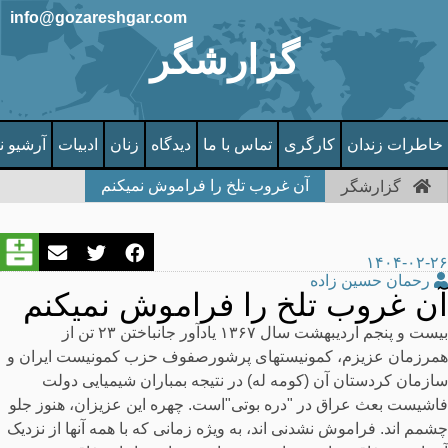
info@gozareshgar.com
گزارشگر
خاطرات زندان
کارگری
تماس با ما
دیدگاه
زنان
ادبیات
آرشیو ن
آن غروب تلخ را فراموش نمیکنم
گزارشگر
۱۴۰۴-۰۲-۲۶
رحمان حسین زاده
آن غروب تلخ را فراموش نمیکنم
بیست و پنجم اردیبهشت سال ۱۳۶۷ یادآور جانباختن ۲۳ تن از
همرزمان عزیزم، کمونیستهای پرشورصفوف حزب کمونیست ایران و
سازمان کردستان آن (کومه له) در نتیجه بمباران شیمیایی دولت
فاشیست بعث عراق در "دره بوتی"است. چهره این عزیزان، هنوز جلو
چشمم اند. فراموش نشدنی اند، به ویژه زمانی که با همه آنها از نزدیک