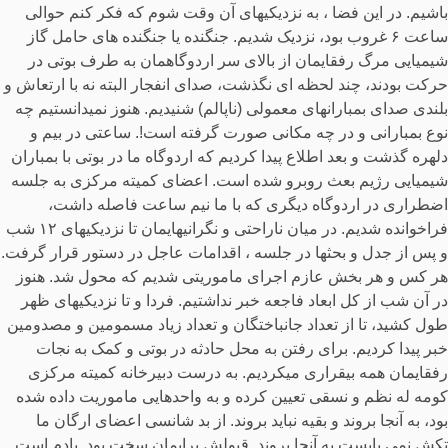
باشیم. در این فضا ، به نزدیکیهای آن وقت شوم که فکر کنم حوالی
ساعت ۶ غروب بود، نزدیک شدیم. جنگنده یا جنگنده های حامل گاز
شیمیایی مرگ رفقایمان از بالای سر اردوگاهمان به طرف بوتی در
حرکت بودند، چند لحظه ای نگذشت، صدای انفجار البته نه با ارتعاش و
بلندی صدای بمبارانهای معمولی (ناپالم) شنیدیم. هنوز نمیدانستیم چه
نوع بمبارانی و در چه مکانی صورت گرفته است!. ساعتی در بیم و
دلهره گذشت و بعد اطلاع پیدا کردیم که اردوگاه ما در بوتی با بمباران
شیمیایی رژیم بعث روبرو شده است. اعضای کمیته مرکزی به جلسه
اضطراری در اردوگاه دیگری که با ما نیم ساعت فاصله داشت،
فراخوانده شدیم. در میان ناراحتی و نگرانیهایمان تا نزدیکیهای ۱۲ شب
و پس از جدل و بحثها در جلسه ، اقدامات عاجل در دستور قرار گرفت.
هر کس و هر بخش عازم اجرای ماموریتی شدیم که محول شد. هنوز
در آن شب از کل ابعاد فاجعه خبر نداشتیم. فردا و تا نزدیکیهای ظهر
طول کشید، تا از تعداد جانباختگان و تعداد زیاد مسمومین و مصدومین
خبر پیدا کردیم. برای رفتن به محل حادثه در بوتی و کمک به نجات
رفقایمان همه بیقراری میکردیم. به درست دبیرخانه کمیته مرکزی
کومه له نظم و نسقی تعیین کرده و به واحدهایی ماموریت داده شده
بود، به آنجا بروند و بقیه نباید بروند. از بد شانسی اعضای ارگان ما
تکش نمی بایست به آنجا بروند. قبولش برایمان سخت بود. یادم است