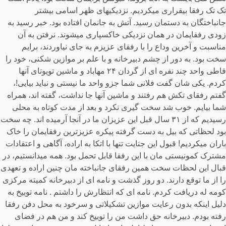
تک تک رفقا بیقراری میکردیم. نزدیکیهای ظهر اسامی بیشتر
جانباختگان به دستمان رسید. آتش به جانمان افتاده بود. خبر رسید به
زودی رفقایمان در همان نزدیکی خاکسپاری میشوند. نرفتن به آن
مناسبت و آخرین وداع را با رفقای عزیزم به جای نیاوردند، برایم
سخت بود. به دور از چشم دبیرخانه و با علم بر موازین شکنی، خود را
قاطی واحد چند نفره ای از گردان ۲۴ مهاباد و ماشین تویوتای آنها
کردم. یکی شان گفت فلانی شما جزو واحد ما نیستی و نباید بیایی!،
گفتم رفقای تکش هم رفتند و ماشین آنها جا نداشت، گفته اند، همراه
شما بیایم. خوب شد سخت گیری نکرد و بعد از مدت کوتاه به محلی
رسیدیم که از ۳۱ سال قبل این عزیزان ما در آنجا آرمیده اند. چه سخت
بود لحظاتی که بیل به دست گرفته پیکره عزیزترین رفقایمان را خاک
باران میکردیم! قبول این جنایت تنها با اتکا به اراده، آگاهی و اعتقادات
مشترک کمونیستی مان با این رفقا قابل تحمل بود. همه میدانستیم، در
قبال این لحظات سخت همین رفقای جانباخته مان چنین اراده و تعهدی
را از ما توقع دارند. دو روز گذشت و نامه ای از دبیرخانه کمیته مرکزی
کومه له دریافت کردم. نامه ای که انتظارش را داشتم . نامه توبیخ به
دلیل اینکه بدون رعایت موازین تشکیلاتی و سرخود به محل دفن رفقا
رفته بودم. دبیرخانه حق داشت من را توبیخ کند و من هم در فضای