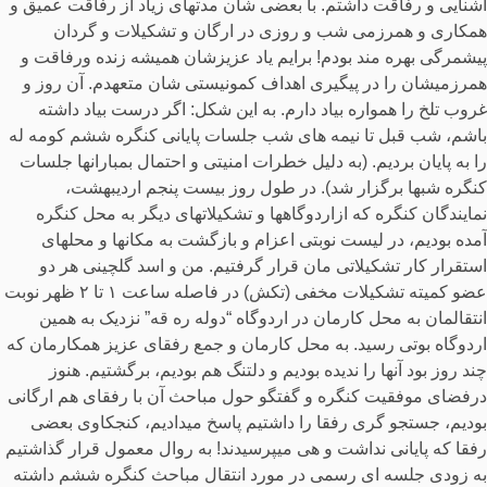
آشنایی و رفاقت داشتم. با بعضی شان مدتهای زیاد از رفاقت عمیق و
همکاری و همرزمی شب و روزی در ارگان و تشکیلات و گردان
پیشمرگی بهره مند بودم! برایم یاد عزیزشان همیشه زنده ورفاقت و
همرزمیشان را در پیگیری اهداف کمونیستی شان متعهدم. آن روز و
غروب تلخ را همواره بیاد دارم. به این شکل: اگر درست بیاد داشته
باشم، شب قبل تا نیمه های شب جلسات پایانی کنگره ششم کومه له
را به پایان بردیم. (به دلیل خطرات امنیتی و احتمال بمبارانها جلسات
کنگره شبها برگزار شد). در طول روز بیست پنجم اردیبهشت،
نمایندگان کنگره که ازاردوگاهها و تشکیلاتهای دیگر به محل کنگره
آمده بودیم، در لیست نوبتی اعزام و بازگشت به مکانها و محلهای
استقرار کار تشکیلاتی مان قرار گرفتیم. من و اسد گلچینی هر دو
عضو کمیته تشکیلات مخفی (تکش) در فاصله ساعت ۱ تا ۲ ظهر نوبت
انتقالمان به محل کارمان در اردوگاه “دوله ره قه” نزدیک به همین
اردوگاه بوتی رسید. به محل کارمان و جمع رفقای عزیز همکارمان که
چند روز بود آنها را ندیده بودیم و دلتنگ هم بودیم، برگشتیم. هنوز
درفضای موفقیت کنگره و گفتگو حول مباحث آن با رفقای هم ارگانی
بودیم، جستجو گری رفقا را داشتیم پاسخ میدادیم، کنجکاوی بعضی
رفقا که پایانی نداشت و هی میپرسیدند! به روال معمول قرار گذاشتیم
به زودی جلسه ای رسمی در مورد انتقال مباحث کنگره ششم داشته