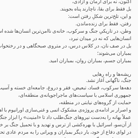
اکنون، نه برای آرمان و آزادی،
بل فقط برای بقا، ناچارند پناه بجویند.
و این، تلخ‌ترین شکلِ رفتن است:
رفتن، فقط برای زنده‌ماندن.
وطن، در تاریکیِ جنگ و سرکوب، خانه‌ی ناامن‌ترین انسان‌ها شده ا
انسان‌هایی که نه در میدان نبرد،
بل در صف نان، در کلاس درس، در متروی صبحگاهی و در رختخواب
بمباران می‌شوند؛
بمباران جسم، بمباران روان، بمباران امید.
ریشه‌ها و راه رهایی
جنگ، ناگهانی آغاز نشد.
دهه‌ها سرکوب، فساد، تبعیض، فقر و دروغ، جامعه‌ای خسته و آسیب
جمهوری اسلامی با سیاست‌های ماجراجویانه‌ی منطقه‌ای،
حمایت از گروه‌های نیابتی در منطقه،
و اصرار بر ادامه‌ی پروژه‌ی مشکوک اتمی و غنی‌سازی اورانیوم با اه
عملاً بهانه را به‌دست نیروهای جنگ‌طلب داد تا «امنیت» را ابزار جنگ
از آن‌سو، اسرائیل با بهره‌کشی از ترس و تهدید و با تحمیل جنگ بر خل
در لوای دفاع از خود، بار دیگر بمباران و ویرانی را به مردم عادی 