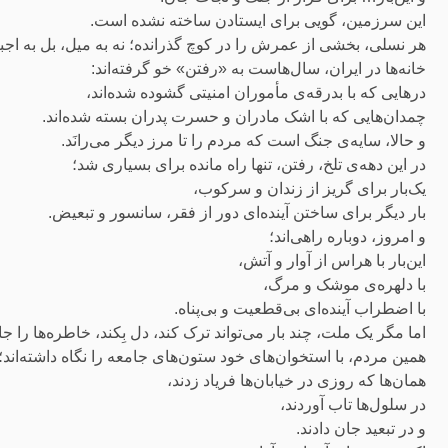
این سرزمین، گویی برای ایستادن ساخته نشده است.
هر نسلی، بخشی از عمرش را در کوچ گذرانده؛ نه به میل، بل به اجبا
خانه‌ها در ایران، سال‌هاست به «رفتن» خو گرفته‌اند:
درهایی که با بدرقه‌ی مأموران امنیتی گشوده شده‌اند،
چمدان‌هایی که با اشک مادران و حسرت پدران بسته شده‌اند.
و حالا، سایه‌ی جنگ است که مردم را تا مرز دیگر می‌رانَد.
در این دهه‌ی تلخ، رفتن، تنها راه مانده برای بسیاری شد؛
یک‌بار برای گریز از زندان و سرکوب،
بار دیگر برای ساختن آینده‌ای دور از فقر، سانسور و تبعیض.
و امروز، دوباره راهی‌اند؛
این‌بار با هراس از آوار و آتش،
با دلهره‌ی موشک و مرگ،
با اضطراب آینده‌ای بی‌قطعیت و بی‌پناه.
اما مگر یک ملت، چند بار می‌تواند ترک کند، دل بِکند، خاطره‌ها را جا ب
همین مردم، با استخوان‌های خود ستون‌های جامعه را نگاه داشته‌اند؛
همان‌ها که روزی در خیابان‌ها فریاد زدند،
در سلول‌ها تاب آوردند،
و در تبعید جان دادند.