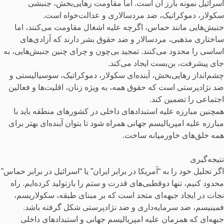
اسرائیل نمونه بارز آن است. اما مقاومت رهایی‌بخش، جنبشی
سکولار، دموکراتیک، ضد مردسالاری و عدالت‌خواه است.
جنبش‌هایی مانند حماس، اگرچه علیه اشغال مقاومت می‌کنند، اما
ساختاری مذهبی، مردسالار و ضد حقوق بشر دارند که آزادی‌های
اساسی را محدود می‌کنند. تمجید بی‌چون و چرای چنین جنبش‌هایی، به
جای پیشرفت، بن‌بست ایجاد می‌کند.
چشم‌انداز رهایی‌بخش، آینده‌ای سکولار، دموکراتیک، سوسیالیستی و
ضد نژادپرستی است که حقوق همه، به ویژه زنان، اقلیت‌ها و فعالین
اجتماعی را تضمین کند.
همچنین مبارزه علیه استبدادهای داخلی در کشورهای منطقه باید با
مبارزه علیه امپریالیسم جهانی همراه شود تا بتوان آینده‌ای بهتر برای
همه خلق‌های خاورمیانه ساخت.
نتیجه‌گیری
اگر تحلیل خود را به “آمریکا در برابر ایران” یا “اسرائیل در برابر حماس”
محدود کنیم، تنها دوقطبی‌های قدرت و ستم را بازتولید کرده‌ایم. راه
نجات در ایجاد جبهه‌ای متحد است که بر مبنای طبقه، سکولاریسم،
فمینیسم، ضد سرمایه‌داری و ضد نژادپرستی شکل گرفته باشد.
جبهه‌ای که همزمان علیه امپریالیسم جهانی و استبدادهای داخلی