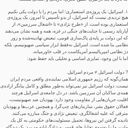
۱. اسرائیل: یک پروژه‌ی استعماری؛ اما مردم را با دولت یکی نکنیم
هیچ تردیدی نیست که اسرائیل، از بدو تأسیس تا امروز، یک پروژه‌ی
استعماری بوده است. از «طرح نژادی» تا «اشغال سرزمین»، از
آپارتاید رسمی تا جنایت‌های جنگی در غزه، همه و همه نشان می‌دهند
که این دولت بر پایه‌ی پاک‌سازی قومی، تبعیض نهادینه‌شده و زور
نظامی بنا شده است. اسرائیل نه‌فقط ابزار سیاسی صهیونیسم، بلکه
دژ نظامی امپریالیسم آمریکاست در قلب خاورمیانه.
اما با این وجود، تمایزی اساسی و تحلیلی باید حفظ شود:
? دولت اسرائیل ≠ مردم اسرائیل.
همان‌گونه که رژیم جمهوری اسلامی نماینده‌ی واقعی مردم ایران
نیست، دولت اسرائیل نیز نمی‌تواند به‌طور مطلق و کامل بیانگر اراده‌ی
همه‌ی ساکنان آن سرزمین باشد. در دل جامعه‌ی اسرائیل هرچند
اقلیت جریان‌هایی از مقاومت وجود دارد: یهودیان ضد صهیونیست،
فعالان حقوق بشر، سازمان‌های چپ‌گرا، و همچنین عرب‌ها و یهودیان
مترقی که علیه اشغالگری، تبعیض نژادی و جنگ مبارزه می‌کنند.
نادیده گرفتن این نیروها، تحمیل مسئولیت‌های حکومتی به کل یک
ملت، ما را به‌سوی تحلیل‌های قومی و نژادگرایانه می‌برد. یک دیدگاه