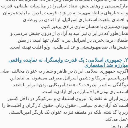
مارکسیستی و رهایی‌بخش، تضاد اصلی را در مناسبات طبقاتی، قدرت
و ساختارهای سلطه می‌بیند نه در نژاد، قومیت یا دین. ما باید همزمان
با افشای ماهیت استعماری اسرائیل، از افتادن در ورطه‌ی
یهودی‌ستیزی یا همسان‌سازی نژادی پرهیز کنیم.
همان‌طور که در ایران نیز امید به آزادی از درون جنبش مردمی و
طبقاتی برمی‌خیزد، در اسرائیل نیز بی‌گمان تنها امید، در بطن
جنبش‌های ضدصهیونیستی و عدالت‌طلب، ولو اقلیت نهفته است.
۲. جمهوری اسلامی: یک قدرت واپسگرا، نه نماینده واقعی
مبارزه ضد استعماری
اگرچه جمهوری اسلامی ایران در ظاهر و شعار به عنوان مخالف اصلی
امپریالیسم آمریکا و دشمن اسرائیل معرفی می‌شود، اما نباید این
دوگانگی ساده را پذیرفت که «ضد آمریکایی بودن» برابر با «ضد
استعماری بودن» یا «مبارزه برای آزادی» است.
رژیم ایران نه فقط یک نیروی استبدادی و سرکوبگر در داخل کشور
است که آزادی‌های سیاسی، حقوق زنان، حقوق کارگران و اقلیت‌ها را
زیر پا گذاشته، بلکه در منطقه نیز به عنوان یک بازیگر امپریالیستی
عمل می‌کند.
این رژیم: