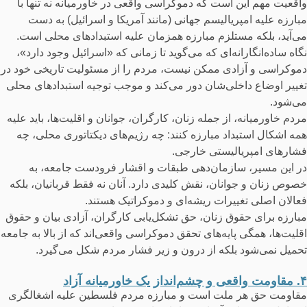
واقعیت مهم این است که دموکراسی واقعی در خاورمیانه نه تنها با
مبارزه علیه امپریالیسم جهانی (مانند آمریکا و اسرائیل) به دست
می‌آید، بلکه مستلزم مبارزه همزمان علیه استبدادهای محلی است.
نگاه ساده‌انگارانه‌ای که می‌گوید تا زمانی که «اسرائیل وجود دارد»،
دموکراسی و آزادی ممکن نیست، مردم را از مسئولیت تاریخی خود در
تغییر اوضاع داخلی‌شان دور می‌کند و موجب توجیه استبدادهای محلی
می‌شود.
مردم خاورمیانه، از جمله زنان، کارگران، جوانان و اقلیت‌ها، باید علیه
همه اشکال استبداد مبارزه کنند: چه رژیم‌های دیکتاتوری محلی، چه
فشارهای امپریالیستی خارجی.
در این مسیر، سازمان‌دهی طبقات و اقشار فرودست جامعه، بە
خصوص زنان و جوانان، نقش کلیدی دارد. آنان نه فقط قربانیان، بلکه
فعالان اصلی تغییرات ریشه‌ای و دموکراتیک هستند.
مبارزه برای حقوق زنان، حق تشکل‌یابی کارگران، آزادی بیان و حقوق
اقلیت‌ها، همگی پایه‌های تحقق دموکراسی واقعی‌اند که از بالا به جامعه
تحمیل نمی‌شود بلکه از درون و زیر فشار مردم شکل می‌گیرد.
۴. مقاومت واقعی و چشم‌انداز یک خاورمیانه آزاد
مقاومت حق هر ملت است و مبارزه مردم فلسطین علیه اشغالگری