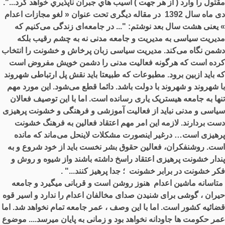
مقتول را وارد ( از هر جهت ) آسيب هاي جبران ناپذيري خواهد كرد...".
دی ماه سال 1392 در مقاله دیگری تحت عنوان « لغو مجازات اعدام
» یعنی هشت سال بعد نوشتم: "... در جامعه‌ای زندگی می‌کنیم که
مدیریت سیاسی به مدیریت و جامعه مدنی نه به چشم رقیب بلکه
دشمن نگاه می‌کند. مدیریت سیاسی زبان پرخاش و خشونت را انتخاب
کرده است که هرگونه فعالیت مدنی را دشمن خویش مفروض است
که باید ازبین برود. مطبوعات که طبیعتا باید نقش پل ارتباطی شهروند
با شهروند و شهروند با دولت باشد. دائما قطع می‌شود. این مورد مهم
تنها به جامعه هیستریک یاری رسانده است. اما با این توصیف فعالان
سیاسی و مدنی نباید از فعالیت آموزشی و فرهنگی و خشونت پرهیزی
دست بردارند. لازمه این امر مهم اعتقاد فعالین به فرهنگ خشونت
پرهیزی است… درغیر اینصورت مشکلات لاینحل می‌ماند که مانده
است. روشنفکران، فعالین حقوق بشر نخست باید از خود شروع و به
پندار خشونت پرهیزی اعتقاد راسخ داشته باشند واز شیوه و روش و
فکر خشونت در برابر خشونت ؛ جدا پرهیز کنند..." .
متاسانه ماشین اعدام هنوز روشن است و قربانی میگیرد و جامعه
حیران ، گوشی برای شنیدن صدای مخالفان اعدام را ندارد و اسیر قوه
قضائیه کشور است. اما با این وصف ، عمر جامعه تمام نخواهد شد. اما
عمر حکومت ها جاودانه نخواهد بود و زمانی به پایان میرسد.... موضوع