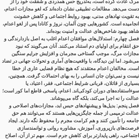
مرگ عادت کرده است، به‌تدریج حس همدردی و شفقت خود را از
دست می‌دهد. مطالعات تطبیقی نشان داده‌اند که لغو مجازات اعدام،
به تقویت نهادهای مدنی، بهبود روابط اجتماعی و کاهش خشونت
انجامیده است. کشورهایی چون آلمان، نروژ و کانادا پس از لغو اعدام،
شاهد بهبود شاخص‌های عدالت و امنیت بوده‌اند.
فصل چهارم:
استدلال‌های موافقان اعدام اغلب به اصل بازدارندگی و
حق انتقام برای اولیای دم استناد می‌کنند. آنان می‌گویند که نبود
مجازات مرگ، موجب گستاخی مجرمان و افزایش جرایم سنگین
می‌شود. اما این دیدگاه، با واقعیت‌های آماری و تحولات جهانی در تضاد
است. مخالفان اعدام معتقدند که هیچ نظام قضایی عاری از خطا
نیست و نمی‌توان جان انسانی را به بهای احتمالات گرفت. همچنین،
بسیاری از قاتلان، قربانی شرایط اجتماعی، فقر، اعتیاد، یا
سوء‌استفاده‌های دوران کودکی‌اند. اعدام، پاسخی قاطع اما کور است؛
عدالت را نه اجرا می‌کند، بلکه گاه می‌پوشاند.
فصل پنجم:
بدیل‌ها و پیشنهادهای حبس ابد، مجازات‌های اصلاحی و
عدالت ترمیمی از جمله جایگزین‌هایی هستند که می‌توانند هم حق
جامعه را تأمین کنند و هم کرامت مجرم را محفوظ نگه دارند. ایجاد
فرصت‌های بازپروری، آموزش، مشاوره روانی و توانمندسازی
اجتماعی، راهی پایدارتر برای کاهش جرم است. مهم ‌تر از آن، اصلاح