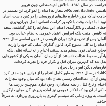
فرانسه: در سال
۱۹۸۱
، با تلاش اندیشمندانی چون «روبر
بادینتر.
Robert Badinter
»، مجازات اعدام را لغو کرد. این تصمیم در
جامعه‌ای که هنوز خاطره قتل‌های تروریستی را در ذهن داشت، آسان
نبود. اما دولت وقت با تکیه بر کرامت انسانی، اصل جبران‌پذیری
خطای قضایی و ناکارآمدی اعدام، این مجازات را کنار گذاشت. نتیجه
نه کاهش امنیت بلکه افزایش اعتماد عمومی به نظام عدالت بود.
آلمان: پس از تجربه‌ی تلخ دوران نازیسم، در قانون اساسی سال
۱۹۴۹
اعدام را به کلی ممنوع کرد. قانون‌ گذاران آلمانی که خود را وارث
فجایع قضایی قرن بیستم می‌دانستند، اعدام را نه نشانه نظم، بلکه
یادآور سقوط عدالت دانستند. از آن زمان، آلمان به یکی از کشورهایی
بدل شد که کم‌ترین میزان قتل و تکرار جرم را تجربه کرده‌اند.
قاره‌های دیگر: لغو در دل بحران
کانادا: در سال
۱۹۹۸
به ‌طور کامل اعدام را از قوانین خود حذف کرد.
پیش از آن، مطالعه‌ای رسمی نشان داده بود که میان وجود مجازات
اعدام و نرخ قتل، رابطه معناداری وجود ندارد. هم‌چنین بررسی‌ها
حاکی از آن بود که افکار عمومی نیز آماده پذیرش گزینه‌های جایگزین
است، به ‌ویژه زمانی که سیستم کیفری به بازپروری بپردازد، نه صرفاً
حذف.