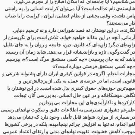
می‌شناسیم؟ آیا جامعه‌ای که امکان اصلاح را از مجرم می‌گیرد،
شایسته‌ی نام عدالت است؟ آیا می‌توان کرامت انسانی را، به ‌راستی
پاس داشت، وقتی بخشی از نظام قضایی، ایران ، کرامت را با طناب
دار می‌سنجند؟
نگارنده، در این نوشتار، نه قصد شوراندن دارد و نه ترسیم دنیایی
آرمانی. آنچه در این مقاله خواهید خواند، تلاش است برای نگریستن از
زاویه‌ای دیگر؛ زاویه‌ای که قانون، دین، جامعه و روان را به‌ جای تقابل،
در گفت‌وگویی تازه و بازاندیشانه قرار می‌دهد. شاید زمان آن رسیده
باشد که به‌ جای پرسیدن «چه کسی مستحق مرگ است؟»، بپرسیم
«چه کسی مستحق فرصتی دوباره است؟»
مجازات اعدام، اگرچه در قوانین کیفری ایران دارای پشتوانه شرعی و
قانونی است، اما در عرصه‌ی عمل، به یکی از پرچالش‌ترین و
مبهم‌ترین حوزه‌های حقوق کیفری بدل شده است. در این نوشتار، با
نگاهی موشکافانه و در عین حال انسانی، به بررسی آثار، تبعات،
کارکردها و ناکارآمدی‌های این مجازات می پردازیم.
علیرغم دشواری دسترسی به اطلاعات دقیق و سکوت نهادهای رسمی
در بسیاری از موارد، شواهد قابل تأملی وجود دارد که نشان می‌دهد
لغو اعدام، نه ‌تنها به افزایش جرائم نینجامیده، بلکه در برخی کشورها
موجب کاهش خشونت، تقویت نهادهای مدنی و ارتقای اعتماد عمومی