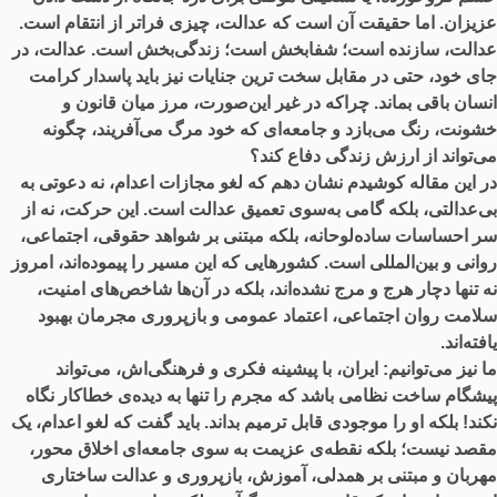
عزیزان. اما حقیقت آن است که عدالت، چیزی فراتر از انتقام است.
عدالت، سازنده است؛ شفابخش است؛ زندگی‌بخش است. عدالت، در
جای خود، حتی در مقابل سخت ‌ترین جنایات نیز باید پاسدار کرامت
انسان باقی بماند. چراکه در غیر این‌صورت، مرز میان قانون و
خشونت، رنگ می‌بازد و جامعه‌ای که خود مرگ می‌آفریند، چگونه
می‌تواند از ارزش زندگی دفاع کند؟
در این مقاله کوشیدم نشان دهم که لغو مجازات اعدام، نه دعوتی به
بی‌عدالتی، بلکه گامی به‌سوی تعمیق عدالت است. این حرکت، نه از
سر احساسات ساده‌لوحانه، بلکه مبتنی بر شواهد حقوقی، اجتماعی،
روانی و بین‌المللی است. کشورهایی که این مسیر را پیموده‌اند، امروز
نه تنها دچار هرج و مرج نشده‌اند، بلکه در آن‌ها شاخص‌های امنیت،
سلامت روان اجتماعی، اعتماد عمومی و بازپروری مجرمان بهبود
یافته‌اند.
ما نیز می‌توانیم:
ایران، با پیشینه فکری و فرهنگی‌اش، می‌تواند
پیشگام ساخت نظامی باشد که مجرم را تنها به دیده‌ی خطاکار نگاه
نکند! بلکه او را موجودی قابل ترمیم بداند. باید گفت که لغو اعدام، یک
مقصد نیست؛ بلکه نقطه‌ی عزیمت به سوی جامعه‌ای اخلاق ‌محور،
مهربان و مبتنی بر همدلی، آموزش، بازپروری و عدالت ساختاری