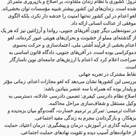
نروژ: کشوری با نظام زندان متفاوت، بر اصلاح و بازپروری متمرکز
شده است. زندان‌های این کشور بیشتر شبیه مؤسسات توان ‌بخشی‌اند.
لغو اعدام در این کشور نه‌تنها امنیت را خدشه ‌دار نکرد، بلکه الگوی
موفقی از عدالت انسانی ارائه داد.
در نمونه‌هایی دیگر چون آفریقای جنوبی، رواندا و آرژانتین نیز که هر یک
از گذشته‌ای مملو از خشونت‌ و بحران‌های هویتی عبور کرده‌اند، لغو
اعدام بخشی از فرآیند آشتی ملی، اعتمادسازی و حرکت به‌سوی
دموکراسی بوده است. در آفریقای جنوبی، دادگاه قانون اساسی به
صراحت اعلام کرد که اعدام با ارزش‌های جامعه‌ای نوین ناسازگار
است.
نقاط مشترک در تجربه جهانی
بررسی این کشورها نشان می‌دهد که لغو مجازات اعدام، زمانی مؤثر
و پایدار بوده که همراه با سه عنصر بنیادین باشد:
اصلاح نظام دادرسی کیفری:
تضمین دادرسی عادلانه، دسترسی به
وکیل مستقل و شفاف‌سازی مراحل محاکمه.
عدالت ترمیمی:
تمرکز بر ترمیم خسارت، گفت‌وگو میان بزه‌دیده و
بزهکار، و بازگرداندن مجرم به زندگی مفید اجتماعی.
سرمایه ‌گذاری در آموزش، درمان و پیشگیری
: درمان اعتیاد، حمایت
از خانواده‌های آسیب ‌دیده و تقویت نهادهای حمایت اجتماعی.