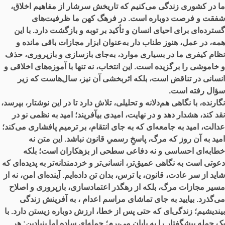
ما در کشوری زندگی می‌کنیم که تاریخش سرشار از مفاهیم اخلاق،
شفقت و فرصت دوباره است. در فرهگ کهن ما ظرفیت‌های
گسترده‌ای برای احیای انسان و تأکید بر توبه و بازگشت دارد. با این
همه، در عمل، هنوز طناب دار به‌عنوان ابزار مجازات باقی مانده و
نظام کیفری ما در بسیاری موارد، به‌جای بازسازی و بازپروری، حذف
و خاموشی را برگزیده است. این انتخاب، نه تنها با آموزه‌های اخلاقی و
انسانی در تناقض است، بلکه اثربخشی آن نیز، سال‌هاست که زیر
سؤال رفته است.
نگارنده، با نگاهی هم‌دلانه و تحلیلی، تلاش دارد تا در این نوشتار، بپرسد،
نقد کند، هشدار دهد و در نهایت، امیدی بیآفریند؛ امید به نظمی نو در
عدالت، امید به جامعه‌ای که به‌ جای انتقام، بر ترمیم پافشاری می‌کند؛
امید به آن روز که مرگ، پاسخِ رسمیِ قانون نباشد. این متن نه
خطابه‌ای احساسی و نه دفاعی سطحی از بزهکاران است؛ بلکه
دعوتی است به نگاهی عمیق‌تر، انسانی‌تر و خردمندانه‌تر به پدیده‌ای که
شاید از سر عادت، قانون، یا ترس، بدان تن داده‌ایم. آینده‌ای امن، نه از
مسیر مجازات مرگ، بلکه از رهگذر اعتمادسازی، بازپروری و اصلاح
می‌گذرد. بیایید به جای تماشای مراسم اعدام ، به آفرینش زندگی
بیندیشیم؛ زندگی‌ای که حتی پس از خطا، ارزش دوباره زیستن دارد. با
یک جمله پیشگفتار را به پایان می‌برم؛ جمله‌ای ساده اما بنیادین: هر