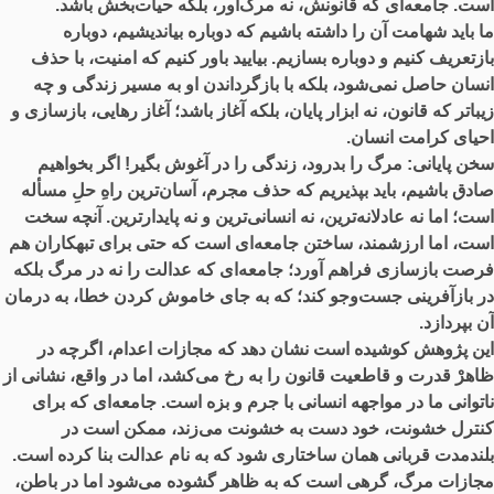
است. جامعه‌ای که قانونش، نه مرگ‌آور، بلکه حیات‌بخش باشد.
ما باید شهامت آن را داشته باشیم که دوباره بیاندیشیم، دوباره
بازتعریف کنیم و دوباره بسازیم. بیایید باور کنیم که امنیت، با حذف
انسان حاصل نمی‌شود، بلکه با بازگرداندن او به مسیر زندگی و چه
زیباتر که قانون، نه ابزار پایان، بلکه آغاز باشد؛ آغاز رهایی، بازسازی و
احیای کرامت انسان.
سخن پایانی:
مرگ را بدرود، زندگی را در آغوش بگیر! اگر بخواهیم
صادق باشیم، باید بپذیریم که حذف مجرم، آسان‌ترین راهِ حلِ مسأله
است؛ اما نه عادلانه‌ترین، نه انسانی‌ترین و نه پایدارترین. آنچه سخت
است، اما ارزشمند، ساختن جامعه‌ای است که حتی برای تبهکاران هم
فرصت بازسازی فراهم آورد؛ جامعه‌ای که عدالت را نه در مرگ بلکه
در بازآفرینی جست‌وجو کند؛ که به جای خاموش کردن خطا، به درمان
آن بپردازد.
این پژوهش کوشیده است نشان دهد که مجازات اعدام، اگرچه در
ظاهرْ قدرت و قاطعیت قانون را به رخ می‌کشد، اما در واقع، نشانی از
ناتوانی ما در مواجهه انسانی با جرم و بزه است. جامعه‌ای که برای
کنترل خشونت، خود دست به خشونت می‌زند، ممکن است در
بلندمدت قربانی همان ساختاری شود که به نام عدالت بنا کرده است.
مجازات مرگ، گرهی ا‌ست که به ظاهر گشوده می‌شود اما در باطن،