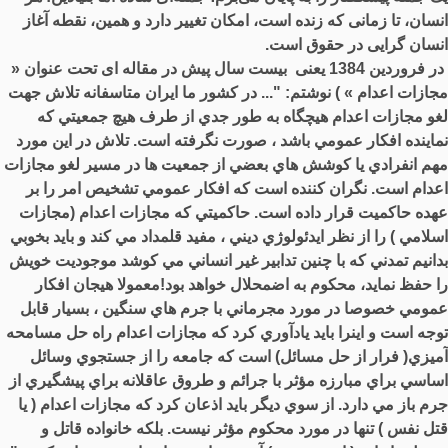
انسان، تا زمانی که زنده است، امکان تغییر دارد و همین، نقطه آغاز
انسان ‌گرایی در حقوق است.
در فروردین 1384 یعنی بیست سال پیش در مقاله ای تحت عنوان «
مجازات اعدام » ) نوشتم: "... در كشور ما ايران متاسفانه تلاش جهت
لغو مجازات اعدام هيچگاه به طور جدي از طرف هيچ جمعيتي كه
نماينده افكار عمومي باشد ، صورت نگرفته است. تلاش در اين مورد
مهم انفرادي يا كوشش هاي بعضي از جمعيت ها در مسير لغو مجازات
اعدام است. نگران كننده است كه افكار عمومي تشخيص امر را بر
عهده حاكميت قرار داده است. حاكميتي كه مجازات اعدام (مجازات
اسلامي ) را از نظر ايدئولوژي ديني ، مفيد قلمداد مي كند و بايد بخوبي
بدانيم تمدني كه با چنين تدابير غير انساني مي كوشد موجوديت خويش
را حفظ نمايد، محكوم به اضمحلال خواهد بود!معمولا هيجان افكار
عمومي خصوصا در مورد مجرماني با جرم هاي سنگين ، بسيار قابل
توجه است و اينرا بايد يادآوري كرد كه مجازات اعدام راه حل مسامحه
آميزي( فرار از حل مسائل) است كه جامعه را از جستجوي وسائل
اساسي براي مبارزه مؤثر با جرائم و طروق عاقلانه براي پيشگيري از
جرم باز مي دارد. از سوي ديگر بايد اذعان کرد كه مجازات اعدام ( يا
قتل نفس ) تنها در مورد محكوم مؤثر نيست. بلكه خانواده قاتل و