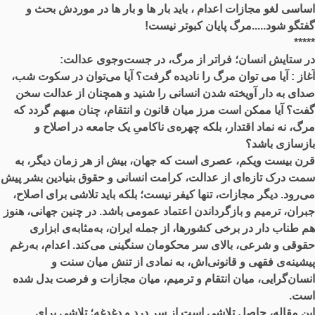
اساسی لغو مجازات اعدام ، باید بار ها و بار ها در موردش بحث و
گفتگو شود.....مرگ پایان کبوتر نیست!
*****
در ستایش انسان؛ فراتر از مرگ، در جست‌وجوی عدالت:
آغاز :
آیا می ‌توان مرگ را نادیده گرفت؟ آیا می‌توان در سکوت شب،
صدای به دار آویخته شدن انسانی را شنید و همچنان از عدالت سخن
گفت؟ آیا ممکن است مرز میان قانون و انتقام، چنان مبهم گردد که
مرگ، نه نماد اقتدار، بلکه چهره‌ی ناکامیِ یک جامعه در اصلاح و
بازسازی باشد؟
قرن بیست‌ و‌یکم، عصری ا‌ست که جهان، بیش از هر زمان دیگر، به
سمت درک تازه‌ای از عدالت، کرامت انسانی و حقوق بنیادین بشر پیش
می‌رود. دیگر مجازات، تنها کیفر نیست؛ بلکه باید تلاشی برای اصلاح،
جبران، ترمیم و بازگرداندن اعتماد عمومی باشد. در چنین جهانی، هنوز
هم طناب دار در برخی کشورها، از جمله ایران، به‌مثابه‌ی ابزاری
حقوقی و شرعی، بالای سر محکومان سنگینی می‌کند. اعدام، به‌رغم
پیشینه‌ی فقهی و قانونی‌اش، به نمادی از تنش میان سنت و
انسان‌گرایی، میان انتقام و ترمیم، میان مجازات و فرصت بدل شده
است.
این مقاله، حاصل تلاشی ا‌ست از سر درد و دغدغه؛ تلاشی برای