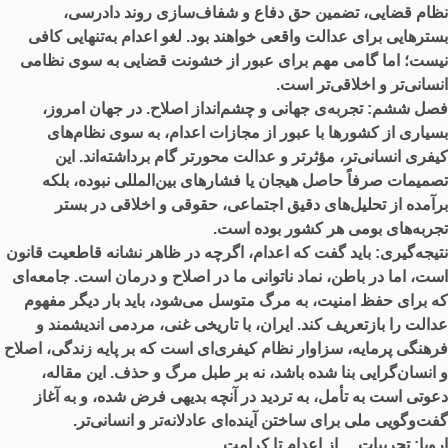
نظام قضایی، تضمین حق دفاع و شفاف‌سازی روند دادرسی،
بسترهایی برای عدالت واقعی خواهند بود. لغو اعدام به‌تنهایی کافی
نیست؛ اما گامی مهم برای عبور از خشونت قضایی به سوی نظامی
انسانی‌تر و اخلاقی‌تر است.
فصل ششم:
تجربه‌ی جهانی و چشم‌انداز اصلاح. در جهان امروز،
بسیاری از کشورها با عبور از مجازات اعدام، به سوی نظام‌های
کیفری انسانی‌تر، مؤثرتر و عدالت ‌محورتر گام برداشته‌اند. این
تصمیمات صرفاً حاصل هیجان یا فشارهای بین‌المللی نبوده، بلکه
برآمده از تحلیل‌های دقیق اجتماعی، حقوقی و اخلاقی در بستر
تجربه‌های بومی هر کشور بوده است.
نتیجه‌گیری: باید گفت که اعدام، اگرچه در ظاهر نشانه قاطعیت قانون
است، اما در باطن، نماد ناتوانی ما در اصلاح و درمان است. جامعه‌ای
که برای حفظ امنیت، به مرگ متوسل می‌شود، باید بار دیگر مفهوم
عدالت را بازتعریف کند. ایران، با تاریخی غنی، مردمی اندیشمند و
فرهنگی پرمایه، سزاوار نظام کیفری‌ای است که بر پایه زندگی، اصلاح
و انسان‌گرایی بنا شده باشد، نه بر طبل مرگ و حذف. این مقاله،
دعوتی است به تأمل، به تردید در آنچه بدیهی فرض شده، و به آغاز
گفت‌وگویی ملی برای ساختن آینده‌ای عادلانه‌تر و انسانی‌تر.
اروپا: تجربیات.... از اعدام تا کرامت