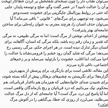
می‌توان طناب دار را چون نسخه‌ای شفا‌بخش بر گردن خطاکار آویخت
و آن را عدالت نامید؟ در عصر گفت ‌وگو، صلح و توسعه‌ پایدار، جایی
که حتی در روابط بین‌الملل جایگزینی برای خشونت جست‌وجو
می‌شود، چه توجیهی برای مرگ‌های " قانونی " باقی می‌ماند؟ آیا
می‌توان حذف انسان را، هرچند مجرم، به عنوان راه‌حلی برای ساختن
جامعه‌ای بهتر پذیرفت؟
نوشتن از اعدام، نوشتن از مرگ است؛ اما نه مرگی طبیعی، نه مرگی
که تقدیر و زمان رقم زده باشد، بلکه مرگی که انسان، آگاهانه، برای
انسان دیگر تدارک دیده است. در هر اجرای حکم، مرگی رسمی رخ
می‌دهد؛ مرگی که شاید گمان رود خشم را فرومی‌نشاند یا عدالت را
احیا می‌کند، اما اغلب، خشونت را بازتولید می‌نماید و بر زخم‌های
اجتماعی، داغی تازه می‌زند.
این مقاله، تلاشی است برای بازنگری، برای پرسش از بدیهی‌ترین
گزاره‌ها؛ برای نگریستن به چشم‌های بزهکار، پیش از آنکه بسته شوند،
برای شنیدن صدای خانواده‌هایی که هم‌زمان هم داغدار قربانی‌اند، هم
محکوم. نیک می‌دانیم که درد قربانیان و رنج بازماندگان واقعی ا‌ست،
اما آیا پاسخ این درد، مرگ است؟ آیا جامعه‌ای که از دل مرگ عدالت
می‌طلبد، نمی‌لرزد از روزی که خطا، بی‌گناهی را در آغوش مرگ
افکند؟