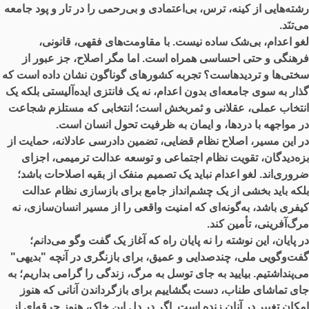
رشته‌هایی از کینه، ترس، بی‌اعتمادی و بی‌رحمی را در تار و پود جامعه
می‌تنَد.
لغو اعدام، بی‌شک ساده نیست. با مقاومت‌های فقهی، قانونی،
فرهنگی و حتی احساسی همراه است. اما مگر اصلاح، جز عبور از
سختی‌ها و تردیدهاست؟ تجربه کشورهای گوناگون نشان داده است که
گذار به سوی جامعه‌ای بدون اعدام، نه یک فانتزی ایده‌آلیستی بلکه یک
انتخاب عملی، عقلانی و ثمربخش است؛ انتخابی که مستلزم شجاعت
در مواجهه با دردها، و ایمان به ظرفیت تحول انسان است.
در این مسیر، اصلاح نظام قضایی، تضمین دادرسی عادلانه، حمایت از
بزه‌دیدگان، تقویت نظام اجتماعی و توسعه عدالت ترمیمی، اجزای
ضروری‌اند. لغو اعدام نباید یک تصمیم منفک از بقیه اصلاحات باشد؛
بلکه باید بخشی از یک چشم‌انداز جامع برای بازسازی نظام عدالت
کیفری باشد، به‌گونه‌ای که امنیت واقعی را از مسیر انسان‌سازی، نه
مرگ‌آفرینی، تأمین کند.
در پایان، این نوشته را نه پایان راه که آغاز یک گفت ‌وگو می‌دانم؛
گفت‌وگویی ملی، چند‌صدایی و عمیق، برای بازنگری در آنچه "بدیهی"
می‌پنداشتیم. بیایید به جای توسل به مرگ، زندگی را گرامی بداریم؛ به
جای تماشای طناب، دست بگشاییم برای بازگرداندن آنانی که هنوز
امکان تغییر در آنان زنده است. اگر در دل این خاک، هنوز جرقه‌ای از