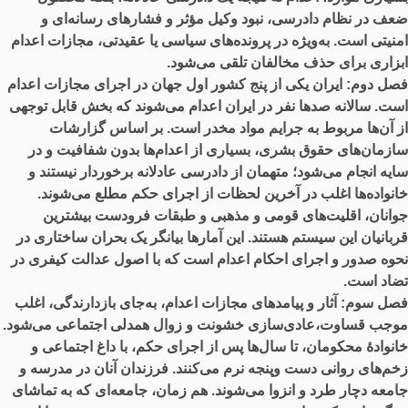
ضعف در نظام دادرسی، نبود وکیل مؤثر و فشارهای رسانه‌ای و
امنیتی است. به‌ویژه در پرونده‌های سیاسی یا عقیدتی، مجازات اعدام
ابزاری برای حذف مخالفان تلقی می‌شود.
فصل دوم:
ایران یکی از پنج کشور اول جهان در اجرای مجازات اعدام
است. سالانه صدها نفر در ایران اعدام می‌شوند که بخش قابل توجهی
از آن‌ها مربوط به جرایم مواد مخدر است. بر اساس گزارشات
سازمان‌های حقوق بشری، بسیاری از اعدام‌ها بدون شفافیت و در
سایه انجام می‌شود؛ متهمان از دادرسی عادلانه برخوردار نیستند و
خانواده‌ها اغلب در آخرین لحظات از اجرای حکم مطلع می‌شوند.
جوانان، اقلیت‌های قومی و مذهبی و طبقات فرودست بیشترین
قربانیان این سیستم هستند. این آمارها بیانگر یک بحران ساختاری در
نحوه صدور و اجرای احکام اعدام است که با اصول عدالت کیفری در
تضاد است.
فصل سوم:
آثار و پیامدهای مجازات اعدام، به‌جای بازدارندگی، اغلب
موجب قساوت،عادی‌سازی خشونت و زوال همدلی اجتماعی می‌شود.
خانوادهٔ محکومان، تا سال‌ها پس از اجرای حکم، با داغ اجتماعی و
زخم‌های روانی دست ‌وپنجه نرم می‌کنند. فرزندان آنان در مدرسه و
جامعه دچار طرد و انزوا می‌شوند. هم ‌زمان، جامعه‌ای که به تماشای