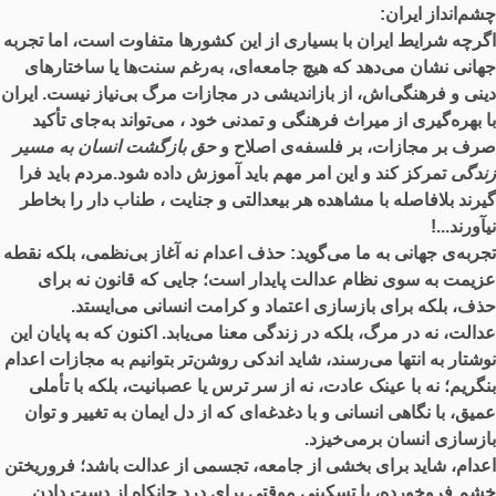
چشم‌انداز ایران:
اگرچه شرایط ایران با بسیاری از این کشورها متفاوت است، اما تجربه
جهانی نشان می‌دهد که هیچ جامعه‌ای، به‌رغم سنت‌ها یا ساختارهای
دینی و فرهنگی‌اش، از بازاندیشی در مجازات مرگ بی‌نیاز نیست. ایران
با بهره‌گیری از میراث فرهنگی و تمدنی خود ، می‌تواند به‌جای تأکید
صرف بر مجازات، بر فلسفه‌ی اصلاح و
حق بازگشت انسان به مسیر
زندگی
تمرکز کند و این امر مهم باید آموزش داده شود.مردم باید فرا
گیرند بلافاصله با مشاهده هر بیعدالتی و جنایت ، طناب دار را بخاطر
نیآورند...!
تجربه‌ی جهانی به ما می‌گوید: حذف اعدام نه آغاز بی‌نظمی، بلکه نقطه
عزیمت به سوی نظام عدالت پایدار است؛ جایی که قانون نه برای
حذف، بلکه برای بازسازی اعتماد و کرامت انسانی می‌ایستد.
عدالت، نه در مرگ، بلکه در زندگی معنا می‌یابد. اکنون که به پایان این
نوشتار به انتها می‌رسند، شاید اندکی روشن‌تر بتوانیم به مجازات اعدام
بنگریم؛ نه با عینک عادت، نه از سر ترس یا عصبانیت، بلکه با تأملی
عمیق، با نگاهی انسانی و با دغدغه‌ای که از دل ایمان به تغییر و توان
بازسازی انسان برمی‌خیزد.
اعدام، شاید برای بخشی از جامعه، تجسمی از عدالت باشد؛ فروریختن
خشم فروخورده، یا تسکینی موقتی برای درد جانکاه از دست دادن