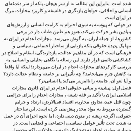
شده است. بنابراین این مقاله، نه از سر هیجان، بلکه از سر دغدغه‌ای
انسانی و اخلاقی، خواهان بازنگری در فلسفه و کاربرد مجازات مرگ
در ایران است.
در جهانی که پیوسته به‌ سوی احترام به کرامت انسانی و ارزش‌های
بنیادین بشر حرکت می‌کند، هنوز هم طنین طناب دار در برخی
کشورها، از جمله ایران، به گوش می‌رسد. مجازات اعدام در ایران نه
تنها یک پدیده حقوقی بلکه بازتابی از ساختار اجتماعی، سیاسی و
فرهنگی است که در آن مفاهیم عدالت، بازدارندگی، انتقام و اصلاح در
کشاکشی دائمی قرار دارند. این رساله با نگاهی تحلیلی و انسانی، به
بررسی کارکردهای مجازات اعدام در ایران می‌پردازد؛ اینکه آیا واقعاً
به کاهش جرم می‌انجامد؟ چه تأثیراتی بر جامعه و نظام عدالت دارد؟
و آیا لغو آن، جامعه را ناامن‌تر می‌کند یا انسانی‌تر؟
فصل اول:
پیشینه و مبانی حقوقی اعدام در ایران قانون مجازات
اسلامی ایران با تأکید بر فقه شیعه ، مجازات اعدام را برای جرائمی
چون قتل عمد، تجاوز، محاربه، افساد فی‌الارض، ارتداد و جرایم
گسترده مربوط به مواد مخدر پیش‌بینی کرده است. این ساختار
حقوقی، اگرچه ریشه در متون دینی دارد، اما نحوه اجرای آن در عمل
به ‌شدت تحت تأثیر عوامل سیاسی، اجتماعی و قضایی است. در
بسیاری موارد، اعدام نه نتیجهٔ یک دادرسی عادلانه، بلکه محصول