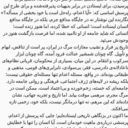
پرسیدن، برای ایستادن در برابر بدیهیات پذیرفته‌شده و برای طرح این
پرسش اساسی که: «آیا اعدام، راه‌حل است یا خود بخشی از مسأله؟»
نگارنده این نوشتار نه در جایگاه مدافع جرم، بلکه در جایگاه مدافع
انسان ایستاده است؛ انسانی که خطا کرده، اما هنوز زنده است؛
انسانی که شاید جامعه از او ناامید شده، اما فرصت بازگشت هنوز در
وجودش می‌تپد.
تاریخ پر فراز و نشیب مجازات مرگ در ایران، پر است از تناقض، ابهام
و تأویل. گاه چونان شمشیر عدالت فرود آمده، گاه چونان ابزار
سرکوب و انتقام. در این میان، بسیاری از محکومان، قربانی نظام‌های
ناعادلانه‌ی دادرسی، فقر، بی‌سوادی، نابرابری‌های قومی، مذهبی و
طبقاتی بوده‌اند. در واقع، مسئله اعدام تنها مسئله‌ای حقوقی نیست؛
بلکه ریشه در لایه‌های ژرف اجتماعی، فرهنگی و روانی جامعه دارد.
جامعه‌ای که خسته، زخم‌خورده و بی‌اعتماد است، ممکن است در
مرگ مجرم، مرهمی موقت بیابد. اما تاریخ و تجربه جهانی، نشان
داده‌اند که این مرهم، نه تنها درمانگر نیست، بلکه خود، زخمی تازه
می‌افکند.
ما اکنون در بزنگاهی تاریخی ایستاده‌ایم؛ جایی که پرسش از اعدام،
پرسشی درباره‌ی ماهیت خودمان است. آیا انسان را تنها با خطایش