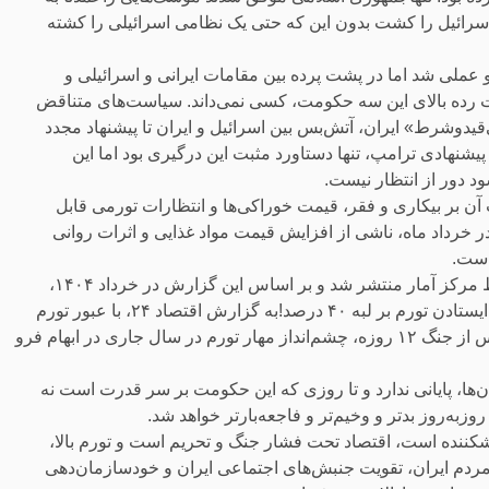
سرائیل را کشت بدون این که حتی یک نظامی اسرائیلی را کشته
ملی شد اما در پشت پرده بین مقامات ایرانی و اسرائیلی و
ات رده بالای این سه حکومت، کسی نمی‌داند. سیاست‌های متناقض
‌قیدوشرط» ایران، آتش‌بس بین اسرائیل و ایران تا پیشنهاد مجدد
یشنهادی ترامپ، تنها دستاورد مثبت این درگیری بود اما این
د دور از انتظار نیست.
ات آن بر بیکاری و فقر، قیمت خوراکی‌ها و انتظارات تورمی قابل
خرداد ماه، ناشی از افزایش قیمت مواد غذایی و اثرات روانی
است.
نخستین گزارش تورمی پس از جنگ ۱۲ روزه ایران و اسرائیل توسط مرکز آمار منتشر شد و بر اساس این گزارش در خرداد ۱۴۰۴،
تورم نقطه‌به‌نقطه خانوار‌های ایرانی به 4/39درصد رسید و این یعنی ایستادن تورم بر لبه ۴۰ درصد!به گزارش اقتصاد ۲۴، با عبور تورم
خرداد ۱۴۰۴ از مرز ۳۹ درصد و استمرار نااطمینانی‌های اقتصادی پس از جنگ ۱۲ روزه، چشم‌انداز مهار تورم در سال جاری در ابهام فرو
ها، پایانی ندارد و تا روزی که این حکومت بر سر قدرت است نه
ز‌به‌روز بدتر و وخیم‌تر و فاجعه‌بارتر خواهد شد.
کننده است، اقتصاد تحت فشار جنگ و تحریم است و تورم بالا،
ردم ایران، تقویت جنبش‌های اجتماعی ایران و خودسازمان‌دهی