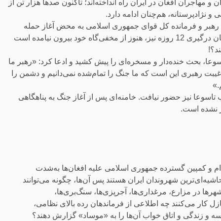
مهاجران افغان در ایران راه انداخته‌اند؛ تاکنون صدها هزار تن از
ی و نژادپرستانه، هم‌چنان ادامه دارد.
، رهبر و فرمانده کل قوای جمهوری اسلامی به محض آغاز حمله
اسرائیل به ایران، از پست رهبری و فرماندهی فرار کرد و پس از پایان درگیری 12 روزه نیز، هنوز از مخفی‌گاه خود بیرون نیامده است
د؟!
عا، بحث خنده‌دار و مسخره‌ای را پیش کشید و ادعا کرد: «رهبر ما
 غیبت رهبری این است که ما جنگ را تمام‌شده نمی‌دانیم و دشمن را
.»
وعا نیز حضور نیافت. خامنه‌ای پس از آغاز جنگ به پناهگاهی
ر نشده است.
اقدام و کمپین گسترده جمهوری اسلامی علیه افغان‌ها به‌شدت
حاشیه‌ای‌ترین شهروندان ایران هستند پس آن‌ها، چگونه می‌توانند
ها در مزارع، مرغداری‌ها، آجرپزی‌ها، سنگ‌بری‌ها،
زل کار می‌کنند چه اطلاعی از فرماندهان رده بالای نظامی،
 و زندگی و اتاق خواب آن‌ها را به «موساد» گزارش دهند؟