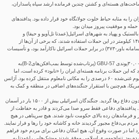
‌هایی از زیرساخت‌های هسته‌ای و کشتن چندین فرمانده ارشد سپاه پاسداران،
ن را به مثابه حیاط خلوت جولانگاه خود قرار داده بود. پدافندهای
حمله و موفقیت پیروز میدان بود.
ز حملات اولیه اسرائیل، با شلیک بیش از ۱۰۰ موشک بالستیک و پهپاد به شهرهای اسرائیل‌(عمدتا تل‌آویو و حیفا) و
پایگاه‌های نظامی پاسخ داد. موشک‌های خیبرشکن و فتاح-۲ با برد ۱۴۵۰ کیلومتر در این حملات استفاده شدند، که برخی از آن‌ها از
سامانه گنبد آهنین عبور کردند. با این حال، پدافند هوایی ایران‌(مانند سامانه باور-۳۷۳) در برابر حملات اسرائیل ناکارآمد بود، و تأسیسات
ایالات متحده در ۲۱ ژوئن ۲۰۲۵ با استفاده از بمب‌های سنگرشکن۳۰,۰۰۰پوندی GBU-57 (پرتاب‌شده توسط بمب‌افکن‌هایB-2)به
ه این حملات برنامه هسته‌ای ایران را «نابود» کرده است، اما
گزارش‌های اطلاعاتی نشان داد که ایران پیش‌تر ۴۰۰ کیلوگرم اورانیوم غنی‌شده ۶۰ درصدی را به مکانی نامعلوم منتقل کرده بود. آژانس
ریکا، هم‌چنین با استقرار جنگنده‌های اضافی در منطقه و کمک به
پس از حمله غافل‌گیرانه اسرائیل به‌مدت دوازده روز آسمان ایران بدون دفاع رها گردید. جنگندگان اسرائیلی بیش از ۱۵۰۰ بار در آسمان
مقر را مورد هدف قرار دادند. پدافندهای دفاعی فقط سرو صدا می‌کردند و قادر به حفاظت از
 فرماندهان رده بالای حکومت نابود شدند. هیچ سرپناهی در هیچ
م بی‌دفاع مجبور گردیدند خانه و کاشانه خود را رها و فرار نمایند.
رد اما در صورت وقوع آن، هیچ امکان دفاعی برای مردم خود فراهم
ه بود. تنهاجمهوری اسلامی موفق شدند موشک‌هایی راعمدتا به