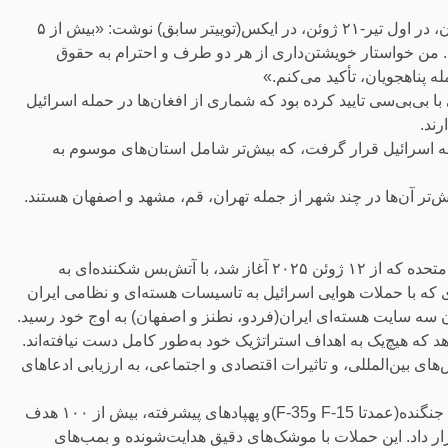
ریچارد بنت، گزارشگر ویژه حقوق بشر سازمان ملل برای افغانستان، در اول تیر-۲۱ ژوئن، در ایکس‌(توییتر سابق) نوشت: «بیش از ۵
ند. من خواستار خویشتن‌داری از هر دو طرف و احترام به حقوق
 پناهجویان، تأکید می‌کنم.»
بی‌بی‌سی تایید کرده بود که شماری از افغان‌ها در حمله اسرائیل
رند.
د حمله اسرائیل قرار گرفت، که بیش‌تر شامل استان‌های موسوم به
نبرد خونین ۱۲ روزه میان جمهوری اسلامی ایران، اسرائیل و ایالات متحده که از ۱۲ ژوئن ۲۰۲۵ آغاز شد، با آتش‌بس شکننده‌ای به
ئن ۲۰۲۵ پایان یافت. این درگیری که با حملات هوایی اسرائیل به تاسیسات هسته‌ای و نظامی ایران
 سه سایت هسته‌ای ایران‌(فردو، نطنز و اصفهان) به اوج خود رسید.
ه هیچ‌یک به اهداف استراتژیک خود به‌طور کامل دست نیافته‌اند.
ای بین‌المللی، و تاثیرات اقتصادی و اجتماعی، به ارزیابی ادعاهای
اسرائیل در ۱۲ ژوئن ۲۰۲۵، با عملیات هوایی گسترده‌ای شامل ۲۰۰ جنگنده(عمدتا F-15 وF-35)و پهپادهای پیشرفته، بیش از ۱۰۰ هدف
ار داد. این حملات با موشک‌های دقیق هدایت‌شونده و بمب‌های