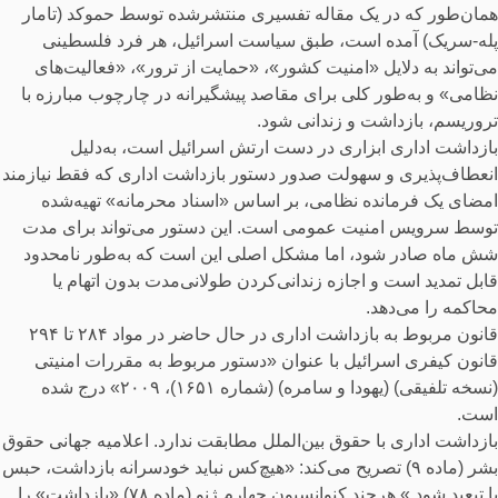
همان‌طور که در یک مقاله تفسیری منتشرشده توسط حموکد (تامار
پله-سریک) آمده است، طبق سیاست اسرائیل، هر فرد فلسطینی
می‌تواند به دلایل «امنیت کشور»، «حمایت از ترور»، «فعالیت‌های
نظامی» و به‌طور کلی برای مقاصد پیشگیرانه در چارچوب مبارزه با
تروریسم، بازداشت و زندانی شود.
بازداشت اداری ابزاری در دست ارتش اسرائیل است، به‌دلیل
انعطاف‌پذیری و سهولت صدور دستور بازداشت اداری که فقط نیازمند
امضای یک فرمانده نظامی، بر اساس «اسناد محرمانه» تهیه‌شده
توسط سرویس امنیت عمومی است. این دستور می‌تواند برای مدت
شش ماه صادر شود، اما مشکل اصلی این است که به‌طور نامحدود
قابل تمدید است و اجازه زندانی‌کردن طولانی‌مدت بدون اتهام یا
محاکمه را می‌دهد.
قانون مربوط به بازداشت اداری در حال حاضر در مواد ۲۸۴ تا ۲۹۴
قانون کیفری اسرائیل با عنوان «دستور مربوط به مقررات امنیتی
(نسخه تلفیقی) (یهودا و سامره) (شماره ۱۶۵۱)، ۲۰۰۹» درج شده
است.
بازداشت اداری با حقوق بین‌الملل مطابقت ندارد. اعلامیه جهانی حقوق
بشر (ماده ۹) تصریح می‌کند: «هیچ‌کس نباید خودسرانه بازداشت، حبس
یا تبعید شود.» هرچند کنوانسیون چهارم ژنو (ماده ۷۸) «بازداشت» را