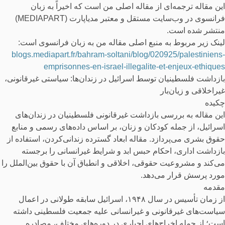
این مقاله ترجمه‌ای از مقاله اصلی من است که اخیراً به زبان
فرانسوی در وب‌سایت مستقل و معتبر مدیاپارت (MEDIAPART)
منتشر شده است.
لینک زیر مربوط به منبع اصلی مقاله من به زبان فرانسوی است:
blogs.mediapart.fr/bahram-soltani/blog/020925/palestiniens-
emprisonnes-en-israel-illegalite-et-enjeux-ethiques
بازداشت فلسطینیان توسط اسرائیل در زندان‌ها: سیاستی غیرقانونی،
غیراخلاقی و زیان‌بار
چکیده
این مقاله به بررسی بازداشت غیرقانونی فلسطینیان در زندان‌های
اسرائیل، از جمله کودکان و زنان، بر اساس داده‌های رسمی و منابع
حقوق بشری می‌پردازد. مقاله ابعاد گسترده زندانی‌کردن، استفاده از
بازداشت اداری، احکام حبس ابد و شرایط غیرانسانی را برجسته
می‌کند و مشروعیت حقوقی، اخلاقی و انطباق آن با حقوق بین‌الملل را
مورد پرسش قرار می‌دهد.
مقدمه
از زمان تأسیس در سال ۱۹۴۸، اسرائیل سابقه طولانی در اعمال
سیاست‌های غیرقانونی و غیرانسانی علیه جمعیت فلسطینی داشته
است؛ از جمله اخراج‌های اجباری در دوره‌های مختلف، مصادره