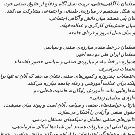
معلمان
با
آگاهی
بخشی
،
تربیت
نسل
آگاه
و
دفاع
از
حقوق
صنفی
خود
،
به
شکل
مستقیم
در
مبارزه
ی
طبقاتی
و
اجتماعی
مشارکت
می
کنند
.
آنان
پلی
هستند
میان
دانش
و
آگاهی
اجتماعی
،
میان
جنبش
های
کارگری
و
عدالت
خواه
،
و
میان
نسل
امروز
و
فردای
جامعه
.
معلمان
در
خط
مقدم
مبارزه
ی
صنفی
و
سیاسی
معلمان
ایران
طی
دو
دهه
اخیر
،
همواره
در
خط
مقدم
مبارزه
ی
صنفی
و
سیاسی
حضور
داشته
اند
.
تجمعات
سراسری
،
اعتصابات
چندروزه
و
کمپین
های
صنفی
نشان
می
دهد
که
آنان
نه
تنها
برا
بلکه
برای
عدالت
آموزشی
و
رفاه
جامعه
مبارزه
می
کنند
.
شعارهایی
مانند
«
آموزش
رایگان
»، «
امنیت
شغلی
»
و
«
آزادی
معلمان
زندانی
»
بازتاب
خواسته
های
صنفی
و
سیاسی
آنان
است
و
پیوند
میان
معیشت
،
حقوق
صنفی
و
آزادی
را
آشکار
می
سازد
.
کانون
های
صنفی
معلمان
و
شبکه
های
مستقل
مردمی
،
ستون
اصلی
این
مبارزات
هستند
.
این
شبکه
ها
امکان
سازماندهی
،
آموزش
و
هماهنگی
اعتراضات
را
فراهم
می
کنند
و
نقش
حیاتی
در
حفظ