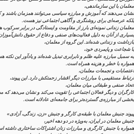
معلمان
با
این
سازماندهی
،
نشان
می
دهند
که
آموزش
و
مبارزه
سیاسی
می
توانند
همزمان
باشند
و
ک
بلکه
عرصه
ای
برای
روشنگری
و
آگاهی
اجتماعی
نیز
هست
.
معلمان
زندانی
نمونه
ای
بارز
از
مقاومت
و
ایستادگی
در
برابر
سرکوب
ه
بسیاری
از
آنان
به
دلیل
فعالیت
های
صنفی
و
دفاع
از
حقوق
دانش
آموزان
بازداشت
و
زندانی
شده
اند
.
این
گروه
از
معلمان
،
با
شجاعت
و
پایمردی
خود
،
به
سمبل
مبارزه
علیه
ظلم
و
نابرابری
تبدیل
شده
اند
و
یادآور
این
نکته
هس
همواره
با
خطر
و
هزینه
همراه
است
.
اعتصابات
و
تجمعات
معلمان
،
ارتباط
مستقیمی
با
مبارزات
دیگر
اقشار
زحمتکش
دارد
.
این
پیوند
،
اتحاد
صنفی
و
طبقاتی
میان
معلمان
،
کارگران
و
دیگر
فعالان
اجتماعی
را
تقویت
می
کند
و
نشان
می
دهد
که
مط
بخشی
از
مبارزه
ی
گسترده
تر
برای
جامعه
ای
عادلانه
است
.
پیوند
جنبش
معلمان
با
طبقه
ی
کارگر
و
جنبش
«
زن
،
زندگی
،
آزادی
»
جنبش
معلمان
در
ایران
،
به
ویژه
در
دو
دهه
اخیر
،
همواره
با
جنبش
کارگری
و
مبارزات
زنان
اشتراکات
ساختاری
داشته
اس