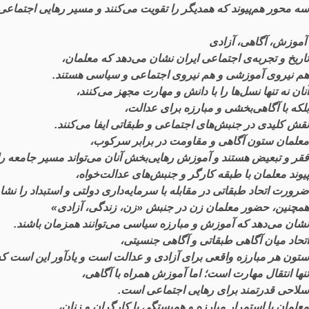
سه
محور
هم
پیوند
که
همدیگر
را
تقویت
می
کنند
و
مسیر
رهایی
اجتماعی
آموزش
،
آگاهی
،
آزادی
تاریخ
و
تجربه
ی
اجتماعی
ایران
نشان
می
دهد
که
معلمان
،
هم
نیروی
آموزشی
و
هم
نیروی
اجتماعی
و
سیاسی
هستند
.
آنان
نه
تنها
نسل
ها
را
با
دانش
و
مهارت
مجهز
می
کنند
،
بلکه
با
آگاهی
بخشی
و
مبارزه
برای
عدالت
،
نقش
کلیدی
در
جنبش
های
اجتماعی
و
طبقاتی
ایفا
می
کنند
.
معلمان
ستون
آگاهی
و
مقاومت
در
برابر
سرکوب
،
فقر
و
تبعیض
هستند
و
آموزش
رهایی
بخش
آنان
می
تواند
مسیر
جامعه
را
پیوند
معلمان
با
طبقه
کارگر
و
جنبش
های
عدالت
خواه
،
ضرورت
اتحاد
طبقاتی
در
مقابله
با
سرمایه
داری
دولتی
و
استبداد
را
نشا
همچنین
،
حضور
معلمان
زن
در
جنبش
«
زن
،
زندگی
،
آزادی
»
نشان
می
دهد
که
آموزش
و
مبارزه
سیاسی
می
توانند
همزمان
باشند
.
اتحاد
میان
آگاهی
طبقاتی
و
آگاهی
جنسیتی
،
ستون
هر
مبارزه
واقعی
برای
آزادی
و
عدالت
است
و
یادآور
این
است
که
تنها
انتقال
مهارت
است
؛
اما
آموزش
همراه
با
آگاهی
،
سلاحی
قدرتمند
برای
رهایی
اجتماعی
است
.
معلمان
با
استمرار
مبارزه
و
همبستگی
با
کارگران
و
زنان
،