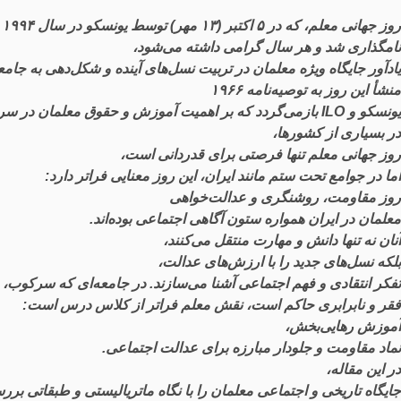
روز
جهانی
معلم
،
که
در
۵
اکتبر
(۱۳
مهر
)
توسط
یونسکو
در
سال
۱۹۹۴
نامگذاری
شد
و
هر
سال
گرامی
داشته
می
شود
،
یادآور
جایگاه
ویژه
معلمان
در
تربیت
نسل
های
آینده
و
شکل
دهی
به
جامع
منشأ
این
روز
به
توصیه
نامه
۱۹۶۶
یونسکو
و
ILO
بازمی
گردد
که
بر
اهمیت
آموزش
و
حقوق
معلمان
در
سر
در
بسیاری
از
کشورها
،
روز
جهانی
معلم
تنها
فرصتی
برای
قدردانی
است
،
اما
در
جوامع
تحت
ستم
مانند
ایران
،
این
روز
معنایی
فراتر
دارد
:
روز
مقاومت
،
روشنگری
و
عدالت
خواهی
معلمان
در
ایران
همواره
ستون
آگاهی
اجتماعی
بوده
اند
.
آنان
نه
تنها
دانش
و
مهارت
منتقل
می
کنند
،
بلکه
نسل
های
جدید
را
با
ارزش
های
عدالت
،
تفکر
انتقادی
و
فهم
اجتماعی
آشنا
می
سازند
.
در
جامعه
ای
که
سرکوب
،
فقر
و
نابرابری
حاکم
است
،
نقش
معلم
فراتر
از
کلاس
درس
است
:
آموزش
رهایی
بخش
،
نماد
مقاومت
و
جلودار
مبارزه
برای
عدالت
اجتماعی
.
در
این
مقاله
،
جایگاه
تاریخی
و
اجتماعی
معلمان
را
با
نگاه
ماتریالیستی
و
طبقاتی
برر