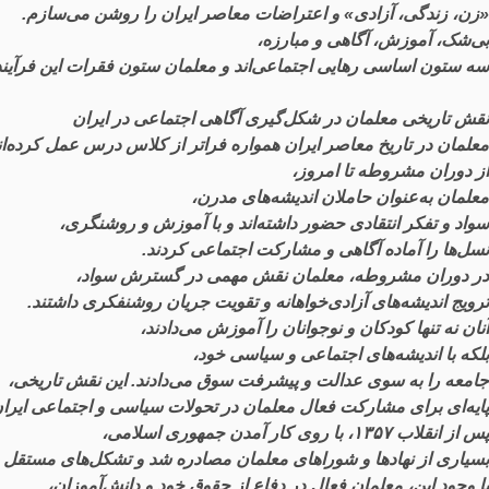
«
زن
،
زندگی
،
آزادی
»
و
اعتراضات
معاصر
ایران
را
روشن
می
سازم
.
بی
شک
،
آموزش
،
آگاهی
و
مبارزه
،
سه
ستون
اساسی
رهایی
اجتماعی
اند
و
معلمان
ستون
فقرات
این
فرآیند
نقش
تاریخی
معلمان
در
شکل
گیری
آگاهی
اجتماعی
در
ایران
معلمان
در
تاریخ
معاصر
ایران
همواره
فراتر
از
کلاس
درس
عمل
کرده
ا
از
دوران
مشروطه
تا
امروز
،
معلمان
به
عنوان
حاملان
اندیشه
های
مدرن
،
سواد
و
تفکر
انتقادی
حضور
داشته
اند
و
با
آموزش
و
روشنگری
،
نسل
ها
را
آماده
آگاهی
و
مشارکت
اجتماعی
کردند
.
در
دوران
مشروطه
،
معلمان
نقش
مهمی
در
گسترش
سواد
،
ترویج
اندیشه
های
آزادی
خواهانه
و
تقویت
جریان
روشنفکری
داشتند
.
آنان
نه
تنها
کودکان
و
نوجوانان
را
آموزش
می
دادند
،
بلکه
با
اندیشه
های
اجتماعی
و
سیاسی
خود
،
جامعه
را
به
سوی
عدالت
و
پیشرفت
سوق
می
دادند
.
این
نقش
تاریخی
،
پایه
ای
برای
مشارکت
فعال
معلمان
در
تحولات
سیاسی
و
اجتماعی
ایرا
پس
از
انقلاب
۱۳۵۷،
با
روی
کار
آمدن
جمهوری
اسلامی
،
بسیاری
از
نهادها
و
شوراهای
معلمان
مصادره
شد
و
تشکل
های
مستقل
با
وجود
این
،
معلمان
فعال
در
دفاع
از
حقوق
خود
و
دانش
آموزان
،