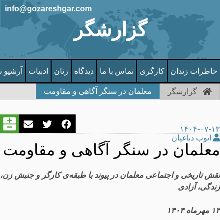
info@gozareshgar.com
گزارشگر
خاطرات زندان
کارگری
تماس با ما
دیدگاه
زنان
ادبیات
آرشیو ن
معلمان در سنگر آگاهی و مقاومت
گزارشگر
۱۴۰۴-۰۷-۱۳
ایوب دباغیان
معلمان در سنگر آگاهی و مقاومت
نقش
تاریخی
و
اجتماعی
معلمان
در
پیوند
با
طبقه
ی
کارگر
و
جنبش
زن
،
زندگی
،
آزادی
۱۳
مهرماه
۱۴۰۴