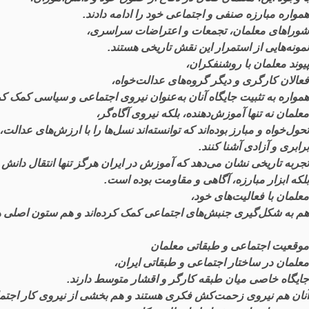
همواره
مبارزه
صنفی
و
اجتماعی
خود
را
ادامه
دادند
.
شوراهای
معلمان
،
تجمعات
و
اعتراضات
سراسری
،
نمونه
هایی
از
استمرار
این
نقش
تاریخی
هستند
.
پیوند
معلمان
با
روشنفکران
،
فعالان
کارگری
و
دیگر
گروه
های
عدالت
خواه
،
همواره
به
تثبیت
جایگاه
آنان
به
عنوان
نیروی
اجتماعی
و
سیاسی
کمک
کر
معلمان
نه
تنها
آموزش
دهنده
،
بلکه
نیروی
آگاه
گر
،
تحول
خواه
و
مبارز
بوده
اند
که
توانسته
اند
نسل
ها
را
با
ارزش
های
عدالت
،
برابری
و
آزادی
آشنا
کنند
.
تجربه
تاریخی
نشان
می
دهد
که
آموزش
در
ایران
هرگز
تنها
انتقال
دانش
بلکه
ابزار
مبارزه
،
آگاهی
و
مقاومت
بوده
است
.
معلمان
با
فعالیت
های
خود
،
هم
به
شکل
گیری
جنبش
های
اجتماعی
کمک
کرده
اند
و
هم
ستون
اصلی
ه
موقعیت
اجتماعی
و
طبقاتی
معلمان
معلمان
در
ساختار
اجتماعی
و
طبقاتی
ایران
،
جایگاه
خاصی
میان
طبقه
کارگر
و
اقشار
متوسط
دارند
.
آنان
هم
نیروی
زحمت
کش
فکری
هستند
و
هم
بخشی
از
نیروی
کار
اجتم