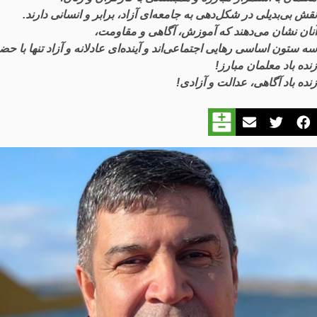
نقش
بی
بدیلی
در
شکل
دهی
به
جامعه
ای
آزاد
،
برابر
و
انسانی
دارند
.
آنان
نشان
می
دهند
که
آموزش
،
آگاهی
و
مقاومت
،
سه
ستون
اساسی
رهایی
اجتماعی
اند
و
آینده
ای
عادلانه
و
آزاد
تنها
با
حضو
زنده
باد
معلمان
مبارز
!
زنده
باد
آگاهی
،
عدالت
و
آزادی
!