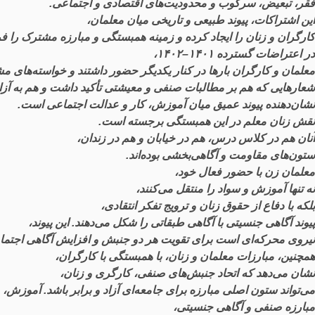
فقر
،
تبعیض
،
سرکوب
و
محدودیت
های
اقتصادی
و
اجتماعی
.
این
اشتراکات
،
پیوند
طبیعی
و
تاریخی
میان
معلمان
،
کارگران
و
زنان
را
ایجاد
کرده
و
زمینه
همبستگی
و
مبارزه
مشترک
را
فر
در
اعتراضات
گسترده
۱۴۰۱–۱۴۰۲،
معلمان
و
کارگران
بارها
در
کنار
یکدیگر
حضور
داشتند
و
خواسته
های
مش
شعارهایی
که
هم
بر
مطالبات
صنفی
و
معیشتی
تأکید
داشت
و
هم
به
آز
نشان
دهنده
پیوند
عمیق
میان
آموزش
،
کار
و
عدالت
اجتماعی
است
.
نقش
زنان
معلم
در
این
همبستگی
برجسته
است
.
آنان
هم
در
کلاس
درس
،
هم
در
خیابان
و
هم
در
زندان
،
ستون
های
مقاومت
و
آگاهی
بخشی
بوده
اند
.
معلمان
زن
با
حضور
فعال
خود
،
نه
تنها
آموزش
و
سواد
را
منتقل
می
کنند
،
بلکه
با
دفاع
از
حقوق
زنان
و
ترویج
تفکر
انتقادی
،
پیوند
آگاهی
جنسیتی
با
آگاهی
طبقاتی
را
شکل
می
دهند
.
این
پیوند
،
نیروی
محرکه
ای
است
برای
تقویت
هر
دو
جنبش
و
افزایش
آگاهی
اجتما
همچنین
،
مبارزات
معلمان
و
زنان
،
با
همبستگی
با
کارگران
،
نشان
می
دهد
که
اتحاد
جنبش
های
صنفی
،
کارگری
و
زنان
،
می
تواند
ستون
اصلی
مبارزه
برای
جامعه
ای
آزاد
و
برابر
باشد
.
آموزش
،
مبارزه
صنفی
و
آگاهی
جنسیتی
،