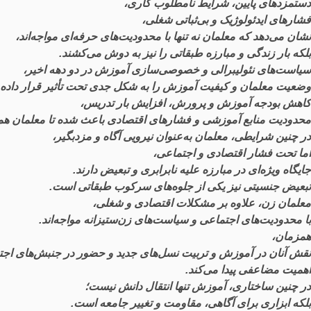
دستمزدهای
پایین
،
شرایط
نامطلوب
کاری
،
فشارهای
ایدئولوژیک
و
بی
ثباتی
شغلی
،
نشان
می
دهد
که
معلمان
نه
تنها
با
محدودیت
های
حرفه
ای
مواجه
اند
،
بلکه
بار
زندگی
و
مبارزه
طبقاتی
را
نیز
به
دوش
می
کشند
.
سیاست
های
نئولیبرالی
و
خصوصی
سازی
آموزش
در
دو
دهه
اخیر
،
وضعیت
معلمان
و
کیفیت
آموزش
را
به
شکل
جدی
تحت
تأثیر
قرار
داده
کاهش
بودجه
آموزش
و
پرورش
،
افزایش
بار
تدریس
،
محدودیت
منابع
آموزشی
و
فشارهای
اقتصادی
باعث
شده
تا
معلمان
هم
در
چنین
شرایطی
،
معلمان
به
عنوان
نیرویی
آگاه
و
مزدبگیر
،
اما
تحت
فشار
اقتصادی
و
اجتماعی
،
جایگاه
ویژه
ای
در
مبارزه
علیه
نابرابری
و
تبعیض
دارند
.
تبعیض
جنسیتی
نیز
یکی
از
جلوه
های
سرکوب
طبقاتی
است
.
معلمان
زن
،
علاوه
بر
مشکلات
اقتصادی
و
شغلی
،
با
محدودیت
های
اجتماعی
و
سیاست
های
زن
ستیزانه
مواجه
اند
.
همزمان
،
نقش
آنان
در
آموزش
و
تربیت
نسل
های
جدید
و
حضور
در
جنبش
های
اجت
اهمیت
مضاعفی
پیدا
می
کند
.
در
چنین
ساختاری
،
آموزش
تنها
انتقال
دانش
نیست
؛
بلکه
ابزاری
برای
آگاهی
،
مقاومت
و
تغییر
جامعه
است
.