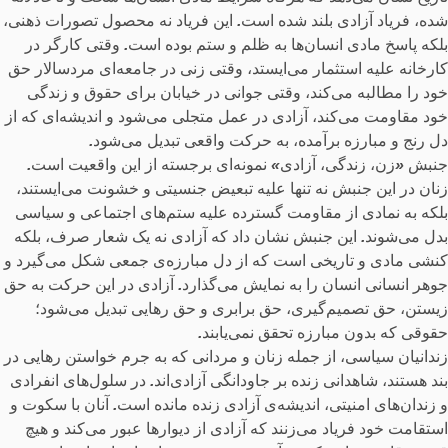
شده، فریاد آزادی بلند شده است
.
این فریاد نه محصول تصورات ذهنی،
بلکه پاسخ مادی انسان‌ها به ظلم و ستم بوده است
.
وقتی کارگر در
کارخانه علیه استثمار می‌ایستد، وقتی زنی در جامعه‌ای مردسالار حق
خود را مطالبه می‌کند، وقتی جوانی در خیابان برای حقوق و زندگی
خود مقاومت می‌کند، آزادی در عمل متجلی می‌شود و اندیشه‌ای که از
دل رنج و مبارزه برآمده، به حرکت واقعی تبدیل می‌شود
.
جنبش
«
زن، زندگی، آزادی
»
نمونه‌ای برجسته از این واقعیت است
.
زنان در این جنبش نه تنها علیه تبعیض جنسیتی و خشونت می‌ایستند،
بلکه به نمادی از مقاومت گسترده علیه ستم‌های اجتماعی و سیاسی
بدل می‌شوند
.
این جنبش نشان داد که آزادی نه یک شعار صرف، بلکه
کنشی مادی و تاریخی است که از دل مبارزه‌ی جمعی شکل می‌گیرد و
جوهر انسانی انسان را به نمایش می‌گذارد
.
آزادی در این حرکت به حق
زیستن، حق تصمیم‌گیری، حق برابری و حق رهایی تبدیل می‌شود؛
حقوقی که بدون مبارزه تحقق نمی‌یابند
.
زندانیان سیاسی، از جمله زنان و مردانی که به جرم خواستن رهایی در
بند هستند، شاهدانی زنده بر جاودانگی آزادی‌اند
.
در سلول‌های انفرادی
و زندان‌های امنیتی، اندیشه‌ی آزادی زنده مانده است
.
آنان با سکوت و
استقامت خود فریاد می‌زنند که آزادی از دیوارها عبور می‌کند و هیچ