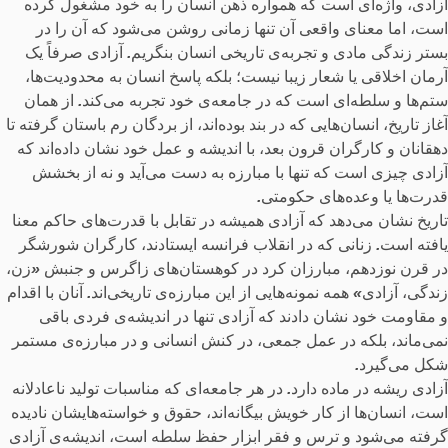
آزادی، واژه‌ای است که همواره ذهن انسان را به خود مشغول کرده
است، اما معنای واقعی آن تنها زمانی روشن می‌شود که آن را در
بستر زندگی مادی و تجربه‌ی تاریخی انسان بنگریم
.
آزادی صرفاً یک
آرمان اخلاقی یا شعار زیبا نیست؛ بلکه پاسخ انسان به محدودیت‌ها،
ستم‌ها و سلطه‌ای است که در جامعه‌ی خود تجربه می‌کند
.
از همان
آغاز تاریخ، انسان‌هایی که در بند بوده‌اند، از بردگان رم باستان گرفته تا
دهقانان و کارگران قرون بعد، با اندیشه و عمل خود نشان داده‌اند که
آزادی چیزی است که تنها با مبارزه به دست می‌آید و نه از بخشش
قدرت‌ها یا وعده‌های حکومتی
.
تاریخ نشان می‌دهد که آزادی همیشه در تقابل با قدرت‌های حاکم معنا
یافته است
.
زنانی که در انقلاب فرانسه ایستادند، کارگران شورشگر
در قرن نوزدهم، مبارزان کرد در کوهستان‌های زاگرس و جنبش
«
زن،
زندگی، آزادی
»
همه نمونه‌هایی از این مبارزه‌ی تاریخی‌اند
.
آنان با اقدام
و مقاومت خود نشان دادند که آزادی تنها در اندیشه‌ی فردی باقی
نمی‌ماند، بلکه در عمل جمعی، در کنش انسانی و در مبارزه‌ی مستمر
شکل می‌گیرد
.
آزادی ریشه در ماده دارد
.
در هر جامعه‌ای که مناسبات تولید ناعادلانه
است، انسان‌ها از کار خویش بیگانه‌اند، حقوق و خواسته‌هایشان نادیده
گرفته می‌شود و ترس و فقر ابزار حفظ سلطه است، اندیشه‌ی آزادی