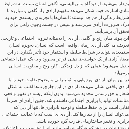
پدیدار می‌شود
.
از دیدگاه ماتریالیستی، آگاهی انسان نسبت به شرایط
مادی اسارت خود، شکل می‌دهد مفهوم آزادی را
.
آگاهی و مبارزه با
شرایط زندگی از هم جدا نیستند؛ انسان‌ها با تجربه‌ی زیسته‌ی خود به
درک ضرورت آزادی می‌رسند و سپس در جست‌وجوی راهی برای
تحقق آن برمی‌آیند
.
این پیوند میان رنج و آگاهی، آزادی را به‌مثابه نیرویی اجتماعی و تاریخی
تعریف می‌کند
.
آزادی زمانی واقعی است که انسان، به‌ویژه انسان
ستمدیده، بتواند بر شرایط سلطه و استثمار خود تأثیر بگذارد
.
در این
معنا، آزادی از یک خواسته‌ی ذهنی فراتر می‌رود و به یک عمل اجتماعی
تبدیل می‌شود؛ عملی که از دل زندگی، کار، رنج و مقاومت انسانی
برمی‌آید
.
در این میان، آزادی بورژوایی و نئولیبرالی به‌وضوح تفاوت خود را با
آزادی واقعی نشان می‌دهد
.
آزادی در این چارچوب‌ها اغلب به شکل
شعار و حق رسمی محدود می‌شود، بدون اینکه ریشه در تغییر واقعی
مناسبات تولید یا برابری اجتماعی داشته باشد
.
چنین آزادی‌ای صرفاً
نقابی است برای حفظ سلطه و توجیه نابرابری‌ها
.
تنها آزادیی که
می‌تواند انسان را از بند رها کند، آزادی‌ای است که با عدالت اجتماعی،
برابری و تغییر ساختارهای قدرت گره خورده باشد
.
تاریخ نشان می‌دهد که هرگاه شرایط مادی انسان‌ها سخت و ناعادلانه