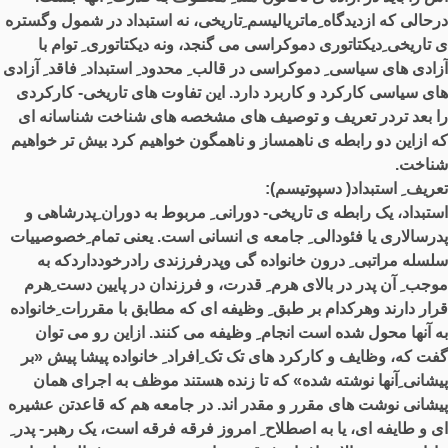
درحالی که ازدیدگاه ِماتریالیسم ِتاریخی، نه استبداد در شمول وگستره
ی تاریخی ِدیکتاتوری دموکراسی می گنجد، ونه دیکتاتوری ِ توام با
آزادی های سیاسی ِ دموکراسی در قالب ِ محدود ِ استبداد ِ فاقد ِ آزادی
های سیاسی کارکرد و کاربرد دارد
.
این تفاوت های تاریخی
-
کارکردی
را بعد تردر تعریف و توصیف های مشخصه های شناخت شناسانه ای
که ازاین دو رابطه ی ناهمساز و ناهمگون خواهیم کرد بیش تر خواهیم
شناخت
.
تعریف ِ استبداد
(
دسپوتیسم
):
استبداد، یک رابطه ی تاریخی
-
دورانی ِ مربوط به دوران ِپدرشاهی و
پدرسالاری یا فئودالی ِ جامعه ی انسانی است
.
یعنی تمام ِخصوصییات
ِسلسله مراتبی ِ درون خانواده گی وپدرفرزندی رادرخودداردکه به
موجب ِ آن پدر در بالای هرم ِ قدرت، و فرزندان در پایین دست ِهرم
قرار دارند وهرکدام بر طبق ِ وظیفه ای که مطابق با مقررات ِخانواده
به آنها محول شده است انجام ِ وظیفه می کنند
.
ازاین رو می توان
گفت که، وظایف و کارکرد های تک تک ِافراد ِ خانواده پیشا پیش
«
بر
پیشانی ِآنها نوشته شده
»
که تا زنده هستند موظف به اجرای همان
پیشانی نوشت های مقرر و مقدر اند
.
در جامعه هم که قاعدتن عشیره
ای و طایفه ای، یا به اصطلاح ِ امروز فرقه فرقه است، یک رهبر
-
پدر ِ