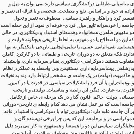
ی مناسباتی
-
طبقاتی درکنشگری ِ سیاسی دارند نمی توان به میل و
اراده ی خود و بر اساس ِ نفع و مصلحت ِ شخصی و یا فرقه ای تعبیر و
تفسیر کرد و راهکار و راهبرد ِسیاسی ِ معطوف به تغییر و تحول ِ
جامعه را خودسرانه تابع ِ میل ِ فردی
-
فرقه ای نمود
.
از این جمله است
دو مفهوم ِ ظاهرن همخانواده وهممعنای استبداد و دیکتاتوری، در حالی
که این دو اصطلاح یا دو مفهوم، به لحاظ ِ تاریخی هیچگونه قرابت و
همسانی ِ نفی
-
اثباتی ِ عملی، یا سلبی
-
ایجابی ِ تاریخی با یکدیگر نه تنها
ندارند بلکه متعلق به دو دوران ِ تاریخی و طبقاتی ِ با دو کارکرد ِ کاملن
متفاوت هستند
.
دموکراسی
-
دیکتاتوری ِنظام ِسرمایه داری، واستبداد
ِپدرشاهی ِ پیشاسرمایه داری مستقیمن وبی واسطه به عملکرد ِ نظام
و حاکمییت
(
دولت
)
در یک جامعه ی مشخص ارتباط دارد ونه به تخیلات
و توهمات ِاین یا آن فرد یا تشکیلات ِ سیاسی ِ در قدرت یا در کمین ِ
قدرت
.
به عبارت ِ دیگر، این رابطه و مناسبات ِ تولیدی و تاریخی
-
طبقاتی ِ دولت ِ حاکم ِ قانون گذار در یک مرحله ی خاص از تکامل ِ
جامعه است که در عمل نشان می دهد کدام رابطه ی تاریخی
-
دورانی
بر آن جامعه غلبه دارد
:
دیکتاتوری ِ توام با دموکراسی یا استبداد ِ فاقد
ِدموکراسی در و برجامعه
.
این که پس چرا برخی نویسنده گان و
تحلیلگران ِ سیاسی این دو را هممعنا و هممفهوم به کار می برند دلیل
اش را باید در اراده ی ناقانون مند ِ معطوف به قدرت ِ آنها جست
.