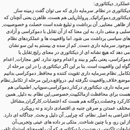
عملکرد ِ دیکتاتوری
:
دیکتاتوری در نظام ِ سرمایه داری که می توان گفت زمینه ساز ِ
دیکتاتوری ِدموکراتیک ِ پرولتاریایی هم هست، ظاهرن یعنی آنچنان که
از ظاهر ِ معنایی ِ آن برداشت و تبلیغ شده است خصلت و خصوصییت ِ
سلبی و منفی دارد
.
به این معنا که از آن تقابل با دموکراسی و آزادی
های سیاسی برداشت می شود
.
اما واقعییت ها و عملکردهای نظام
ِموجود ِ سرمایه داری دست ِ کم از سده ی بیستم به این سو نشان
می دهد که هیچ نشانه ای از دیکتاتوری در معنای رایج ِتقابل با
دموکراسی، یعنی بگیر و ببند و اعدام وجود ندارد
.
لغو ِ مجازات ِ اعدام
گواه این واقعییت است
.
بنا بر این اگر دیکتاتوری را در این مرحله از
تکامل ِ نظام ِسرمایه داری تقویت کننده و محافظ ِ دموکراسی بدانیم
موضع ِخلاف ِواقعییت نگرفته ایم
.
درواقع،دراین مرحله از تکامل ِنظام
ِ سرمایه داری، دیکتاتوری درکنار ِدموکراسی،سوپاپ ِ اطمینانی هم
هست برای محافظت ازمالکییت ِخصوصی ِاین نظام
.
به دلیل ِ همین
کارکرد وخصلت ِدوگانه هم هست که اعتصابات ِکارگران ِمشاغل
ِمختلف عمدتن و صرفن جنبه ی اقتصادی دارند و نه رویکرد ِ
اعتراضی به اصل ِ نظام، که چرایی ِ آن دلیل و بحث ِ جداگانه ای دارد
.
از این رو، و با چنین شناخت ِ متکی بر داده های عینی وتجربی،آن
تبلیغات ِتاکنونی درضدییت با دیکتاتوری که آن راهممعنای استبداد تلقی