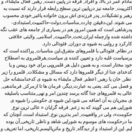
مادام عمر در بالا، و افراد ِ فرقه در پایین دست ِ رهبر ِ فعال مایشاء، و
اکثرییت ِ جامعه نیز درپایین ترین سطح ِرابطه قرار دارند که نسبت به
رهبر و تشکیلات ِ پدر فرزندی اش برون خانواده یاغیر ِخودی محسوب
می شوند
.
این،دقیقن چارت ِمناسبات ِدولت
-
حاکمییت ِاستبدادی
-
پدرشاهی است که همین امروز هم در بسیاری از جامعه های عقب نگه
داشته شده وازجمله ایران ِتحت ِحاکمییت ِ اسلامی ِ ولایتی خلافتی
کارکرد و روایی به شیوه ی دوران ِ فئودالی دارد
.
در نظام ِ فئودالی با قلمروهای متفرق،این مناسبات ِ پراکنده است که
برسیاست غلبه دارد و تعیین کننده ی سیاست ِهرقلمروی به اصطلاح
خود مختار است، و به همین دلیل هر قلمرویی برای خود رییس و یا
کدخدای جدا از دیگر قلمروها دارد که مسائل و مشکلات ِ قلمرو را زیر
ِ نظر ِ خان یا رهبر ِ اعظم ِ فعال مایشاء به شیوه ی کدخدامنشانه حل
و فصل می کند
.
یعنی به عبارت ِدیگر، فرمان ها تا ازمرکز ِ فرماندهی ِ
عالی به قلمروهای جدا گانه برسد چندین امر و نهی ِمتناسب باسلیقه
ی مجریان به آن اضافه می شود
.
این شیوه ی حکومتی را شیوه ی
شورایی هم می گویند که به زعم ِ فرقه گرایان
«
عالی ترین نوع ِ
حکومت
»
، ولی در واقعییت ِ امر بدترین نوع ِ استبداد است، آنچنان که
ما درحکومت های موسوم به شورایی شاهد و ناظر ِ تاریخی ِآن بوده
ایم
.
این از استبداد و از دیدگاه ِ تاریخ و ماتریالیسم ِتاریخی، اما تعریف و