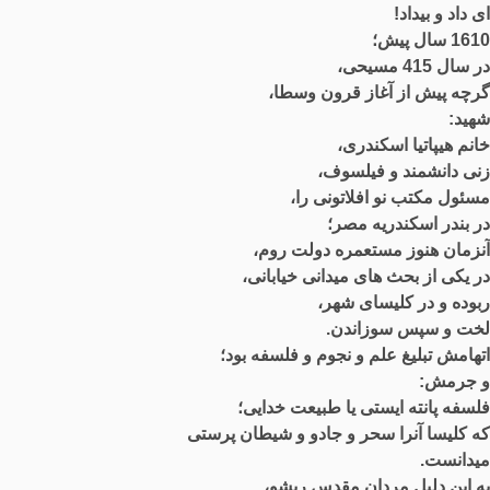
ای داد و بیداد
!
1610
سال پیش؛
در سال
415
مسیحی،
گرچه پیش از آغاز قرون وسطا،
شهید
:
خانم هیپاتیا اسکندری،
زنی دانشمند و فیلسوف،
مسئول مکتب نو افلاتونی را،
در بندر اسکندریه مصر؛
آنزمان هنوز مستعمره دولت روم،
در یکی از بحث های میدانی خیابانی،
ربوده و در کلیسای شهر،
لخت و سپس سوزاندن
.
اتهامش تبلیغ علم و نجوم و فلسفه بود؛
و جرمش
:
فلسفه پانته ایستی یا طبیعت خدایی؛
که کلیسا آنرا سحر و جادو و شیطان پرستی
میدانست
.
به این دلیل مردان مقدس ریشو،