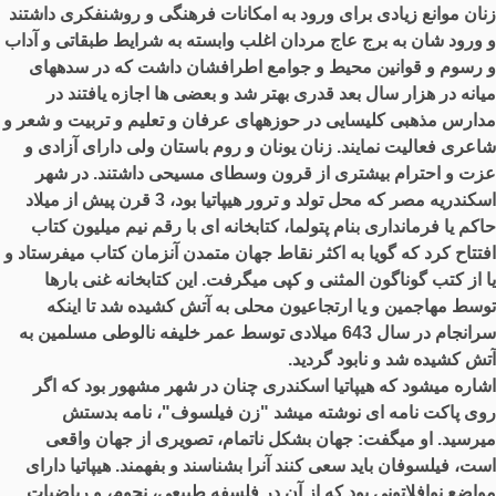
زنان موانع زیادی برای ورود به امکانات فرهنگی و روشنفکری داشتند
و ورود شان به برج عاج مردان اغلب وابسته به شرایط طبقاتی و آداب
و رسوم و قوانین محیط و جوامع اطرافشان داشت که در سدههای
میانه در هزار سال بعد قدری بهتر شد و بعضی ها اجازه یافتند در
مدارس مذهبی کلیسایی در حوزههای عرفان و تعلیم و تربیت و شعر و
شاعری فعالیت نمایند
.
زنان یونان و روم باستان ولی دارای آزادی و
عزت و احترام بیشتری از قرون وسطای مسیحی داشتند
.
در شهر
اسکندریه مصر که محل تولد و ترور هیپاتیا بود،
3
قرن پیش از میلاد
حاکم یا فرمانداری بنام پتولما، کتابخانه ای با رقم نیم میلیون کتاب
افتتاح کرد که گویا به اکثر نقاط جهان متمدن آنزمان کتاب میفرستاد و
یا از کتب گوناگون المثنی و کپی میگرفت
.
این کتابخانه غنی بارها
توسط مهاجمین و یا ارتجاعیون محلی به آتش کشیده شد تا اینکه
سرانجام در سال
643
میلادی توسط عمر خلیفه نالوطی مسلمین به
آتش کشیده شد و نابود گردید
.
اشاره میشود که هیپاتیا اسکندری چنان در شهر مشهور بود که اگر
روی پاکت نامه ای نوشته میشد
"
زن فیلسوف
"
، نامه بدستش
میرسید
.
او میگفت
:
جهان بشکل ناتمام، تصویری از جهان واقعی
است، فیلسوفان باید سعی کنند آنرا بشناسند و بفهمند
.
هیپاتیا دارای
مواضع نوافلاتونی بود که از آن در فلسفه طبیعی، نجوم، و ریاضیات