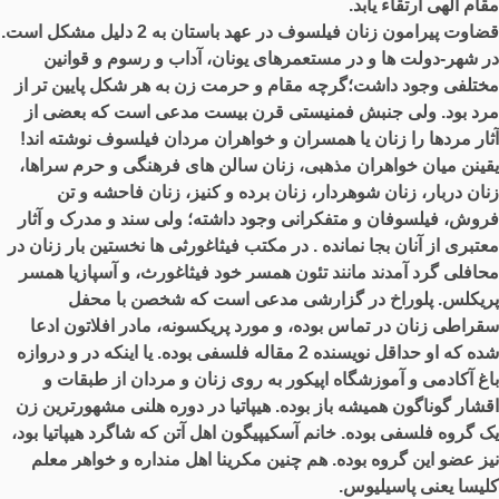
مقام الهی ارتقاء یابد
.
قضاوت پیرامون زنان فیلسوف در عهد باستان به
2
دلیل مشکل است
.
در شهر
-
دولت ها و در مستعمرهای یونان، آداب و رسوم و قوانین
مختلفی وجود داشت؛گرچه مقام و حرمت زن به هر شکل پایین تر از
مرد بود
.
ولی جنبش فمنیستی قرن بیست مدعی است که بعضی از
آثار مردها را زنان یا همسران و خواهران مردان فیلسوف نوشته اند
!
یقینن میان خواهران مذهبی، زنان سالن های فرهنگی و حرم سراها،
زنان دربار، زنان شوهردار، زنان برده و کنیز، زنان فاحشه و تن
فروش، فیلسوفان و متفکرانی وجود داشته؛ ولی سند و مدرک و آثار
معتبری از آنان بجا نمانده
.
در مکتب فیثاغورثی ها نخستین بار زنان در
محافلی گرد آمدند مانند تئون همسر خود فیثاغورث، و آسپازیا همسر
پریکلس
.
پلوراخ در گزارشی مدعی است که شخصن با محفل
سقراطی زنان در تماس بوده، و مورد پریکسونه، مادر افلاتون ادعا
شده که او حداقل نویسنده
2
مقاله فلسفی بوده
.
یا اینکه در و دروازه
باغ آکادمی و آموزشگاه اپیکور به روی زنان و مردان از طبقات و
اقشار گوناگون همیشه باز بوده
.
هیپاتیا در دوره هلنی مشهورترین زن
یک گروه فلسفی بوده
.
خانم آسکیپیگون اهل آتن که شاگرد هیپاتیا بود،
نیز عضو این گروه بوده
.
هم چنین مکرینا اهل منداره و خواهر معلم
کلیسا یعنی پاسیلیوس
.