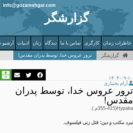
info@gozareshgar.com
گزارشگر
خاطرات زندان
کارگری
تماس با ما
دیدگاه
زنان
ادبیات
آرشیو ن
ترور عروس خدا، توسط پدران مقدس!
گزارشگر
۱۴۰۴-۰۹-۱۰
آرام بختیاری
ترور عروس خدا، توسط پدران
مقدس!
Hypatia(355-415م ).
نبرد مکتب و دین؛ قتل زنی فیلسوف
.