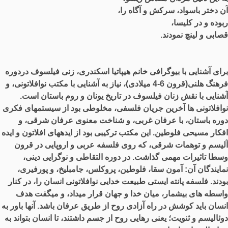
آن دختر باسواد، سرکش و آگاه را،
ربوده و در کلیسا،
قصابی و لینچ نمودند
.
برای آشنایی با بیوگرافی خانم هیپاتیا اسکندری، زنی فیلسوف دردوره
فرهنگ هلنی
(
قرون
6-4
میلادی
)
، نیاز به آشنایی با مکتب نوافلاتونی، و
آشنایی با نقش زنان فیلسوف در تاریخ یونان و روم باستان است
.
نوافلاتونی ها آخرین جریان فلسفی، مخلوطی بود از سیستمهای فکری
دوره باستان، با عرفان غربی، و شناخت معنوی عرفان شرقی، و
افکار مسیحی فلوطین
.
این مکتب ترکیبی بود از ایدههای افلاتون و ایده
آلیسم و توهمات شرقی، که روی فلسفه عربی و اروپایی در قرون
وسطا تاثیرات مهمی گذاشت
.
در دوره التقاطی و نوگرایی دینی،
نمایندگان آن
:
آمون سقا، فلوطین، پروکلس، جامبلیخ، و پورفیری،
بودند
.
فلسفه پانته ایستی طبیعت خدایی نوافلاتونی انسان را، در کنار
واسطه های بیشمار، میان خدا و جهان قرار میداد، و میگفت هدف
انسان باید کوشش در راه آزادی روح از طریق عرفان باشد
.
آنها باور به
دوئالیسم و ثنویت؛ یعنی رهایی روح از جسم داشتند، تا انسان بتواند به