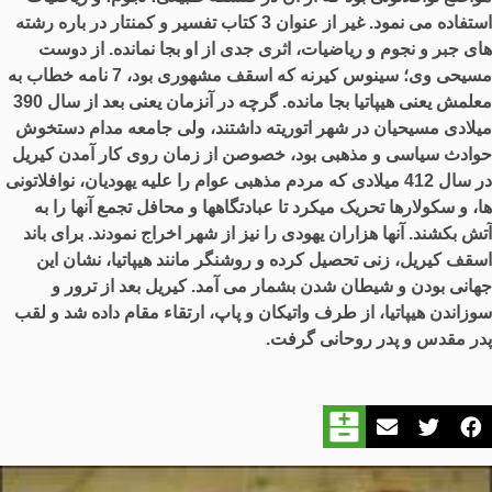
استفاده می نمود
.
غیر از عنوان
3
کتاب تفسیر و کمنتار در باره رشته
های جبر و نجوم و ریاضیات، اثری جدی از او بجا نمانده
.
از دوست
مسیحی وی؛ سینوس کیرنه که اسقف مشهوری بود،
7
نامه خطاب به
معلمش یعنی هیپاتیا بجا مانده
.
گرچه در آنزمان یعنی بعد از سال
390
میلادی مسیحیان در شهر اتوریته داشتند، ولی جامعه مدام دستخوش
حوادث سیاسی و مذهبی بود، خصوصن از زمان روی کار آمدن کیریل
در سال
412
میلادی که مردم مذهبی عوام را علیه یهودیان، نوافلاتونی
ها، و سکولارها تحریک میکرد تا عبادتگاهها و محافل تجمع آنها را به
آتش بکشند
.
آنها هزاران یهودی را نیز از شهر اخراج نمودند
.
برای باند
اسقف کیریل، زنی تحصیل کرده و روشنگر مانند هیپاتیا، نشان این
جهانی بودن و شیطان شدن بشمار می آمد
.
کیریل بعد از ترور و
سوزاندن هیپاتیا، از طرف واتیکان و پاپ، ارتقاء مقام داده شد و لقب
پدر مقدس و پدر روحانی گرفت
.