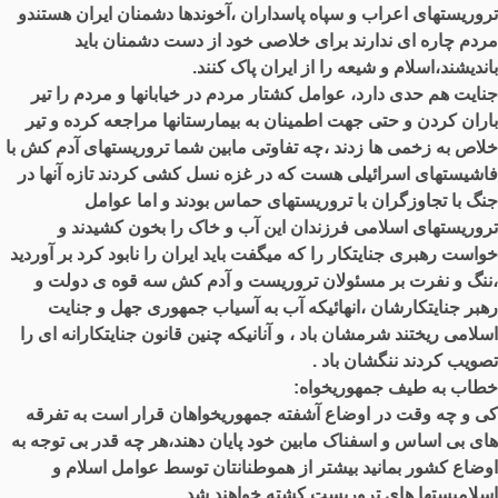
تروریستهای اعراب و سپاه پاسداران ،آخوندها دشمنان ایران هستندو
مردم چاره ای ندارند برای خلاصی خود از دست دشمنان باید
باندیشند،اسلام و شیعه را از ایران پاک کنند.
جنایت هم حدی دارد، عوامل کشتار مردم در خیابانها و مردم را تیر
باران کردن و حتی جهت اطمینان به بیمارستانها مراجعه کرده و تیر
خلاص به زخمی ها زدند ،چه تفاوتی مابین شما تروریستهای آدم کش با
فاشیستهای اسرائیلی هست که در غزه نسل کشی کردند تازه آنها در
جنگ با تجاوزگران با تروریستهای حماس بودند و اما عوامل
تروریستهای اسلامی فرزندان این آب و خاک را بخون کشیدند و
خواست رهبری جنایتکار را که میگفت باید ایران را نابود کرد بر آوردید
،ننگ و نفرت بر مسئولان تروریست و آدم کش سه قوه ی دولت و
رهبر جنایتکارشان ،انهائیکه آب به آسیاب جمهوری جهل و جنایت
اسلامی ریختند شرمشان باد ، و آنانیکه چنین قانون جنایتکارانه ای را
تصویب کردند ننگشان باد .
خطاب به طیف جمهوریخواه:
کی و چه وقت در اوضاع آشفته جمهوریخواهان قرار است به تفرقه
های بی اساس و اسفناک مابین خود پایان دهند،هر چه قدر بی توجه به
اوضاع کشور بمانید بیشتر از هموطنانتان توسط عوامل اسلام و
اسلامیستها های تروریست کشته خواهند شد.