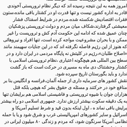
امروز همه به این نتیجه رسیده اند که دیگر نظام تروریستی آخوندی
قادر به اداره کشور نیست و تنها قدرت او در کشتار باقی مانده،ستون
فقرات اقتصادیش شکسته شده،مردم در شرایط اسفناک فشار
معیشتی گرفتارند،شکاف میان مردم و دولت تروریستی پزشکیان
چنان عمیق شده که ادامه این حکومت آدم کش و تروریست را غیر
ممکن و با بحران مشروعیت مواجه کرده است، تنها افراد و نیروهائی
که هنوز از این رژیم فاصله نگرفته اند که در این جنایات سهیمند مانند
«اصلاح طلبان»،رژیم در کلیتش نه پایگاه مردمی در ایران دارد و در
سطح بین المللی هم هیچگونه اعتباری ،نظام تروریستی اسلامی با
کشتار وحشتناک دی ماه به مسیری در حرکت است که باز گشت
ندارد و باید بگورستان تاریخ سپرده شود.
نقش کشور های سرمایه داری از جمله آلمان،فرانسه و انگلیس بنا بر
منافع خود در حرکتند و مسئله ی حقوق بشر که هیچی بلکه قتل
هزاران جوان با شیوه تروریستی و فاشیستی اسلامی هم برایشان تنها
به یک دقیقه سکوت بیشتر ارزش ندارد. جمهوری اسلامی دو راه بیشتر
برایش باقی نماند ه ، اول اینکه بدون قید و شرط تسلیم آمریکا و
اسرائیل و سایر کشورهای امپریالیستی غرب و شرق شود و یا با حمله
نظامی آمریکا سرنگون شود، که مردم و زندگی ۸۰ میلیون ایرانی در