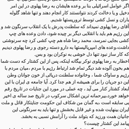
اگر عوامل اسرائیلی بنا بر وعده هایشان به رضا پهلوی در این امر
دخیل و یا دخالت کردند نتوانستند کار انجام دهند و تنها شاهد گلوله
باران و نسل کشی توسط تروریستها شدیم.
آقای رضا پهلوی نمیداند که سلطنت پدرش با یک انقلاب سرنگون شد و
این رژیم هم باید با انقلابی دیگر بر چیده شود، دادن وعده های چپ
کشی بجایی نمرسد، محمد رضا شاه هم چپ کشی کرد چه سرنوشتی
داشت،وعده های امپریالیستها به دارو دسته رجوی و رضا پهلوی دیدیم
که کار ساز نبود تنها دل خوشی به نوکران بود و بس.
اخطار به رضا پهلوی نوکر بیگانه اینکه، پس از این کشتار که دست شما
هم بخون آلوده شد دیگر تمام شد ارتباط رژیم با مردم ،میان مردم با
رژیم و ساواک شما ، وخانواده سلطنت دریائی از خون جوانان وطن
این دو جریان را برای همیشه از هم جدا کرد. آیا جامعه ی ایران با این
ابعاد کشتار کنار می آید ، چه عملی در مورد این جنایات در تاریخ رقم
خواهد خورد،بیرحمانه ترین اشکال سرکوب در تاریخ صد ساله ی اخیر
بی سابقه است ،به گمان من شکاف این حکومت جنایتکار قاتل و ملت
ایران بینهایت شده و غیر قابل بخشش و تنها باید به سرنگونی این
جانیان همت ورزید که بتواند ملت را آرامش نسبی به بخشد.
پیامد این کشتار چیست؟