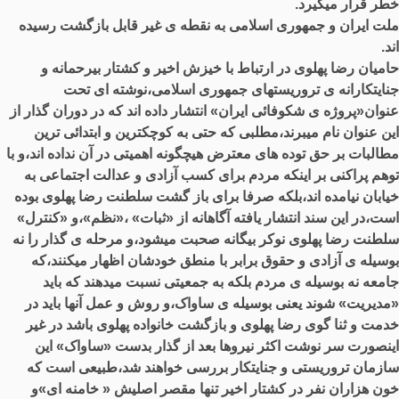
خطر قرار میگیرد.
ملت ایران و جمهوری اسلامی به نقطه ی غیر قابل بازگشت رسیده
اند.
حامیان رضا پهلوی در ارتباط با خیزش اخیر و کشتار بیرحمانه و
جنایتکارانه ی تروریستهای جمهوری اسلامی،نوشته ای تحت
عنوان«پروژه ی شکوفائی ایران» انتشار داده اند که در دوران گذار از
این عنوان نام میبرند،مطلبی که حتی به کوچکترین و ابتدائی ترین
مطالبات بر حق توده های معترض هیچگونه اهمیتی در آن نداده اند،و با
توهم پراکنی بر اینکه مردم برای کسب آزادی و عدالت اجتماعی به
خیابان نیامده اند،بلکه صرفا برای باز گشت سلطنت رضا پهلوی بوده
است،در این سند انتشار یافته آگاهانه از «ثبات» ،«نظم»،و «کنترل»
سلطنت رضا پهلوی نوکر بیگانه صحبت میشود،و مرحله ی گذار را نه
بوسیله ی آزادی و حقوق برابر با منطق خودشان اظهار میکنند،که
جامعه نه بوسیله ی مردم بلکه به جمعیتی نسبت میدهند که باید
«مدیریت» شوند یعنی بوسیله ی ساواک،و روش و عمل آنها باید در
خدمت و ثنا گوی رضا پهلوی و بازگشت خانواده پهلوی باشد در غیر
اینصورت سر نوشت اکثر نیروها بعد از گذار بدست «ساواک» این
سازمان تروریستی و جنایتکار بررسی خواهند شد،طبیعی است که
خون هزاران نفر در کشتار اخیر تنها مقصر اصلیش « خامنه ای»و