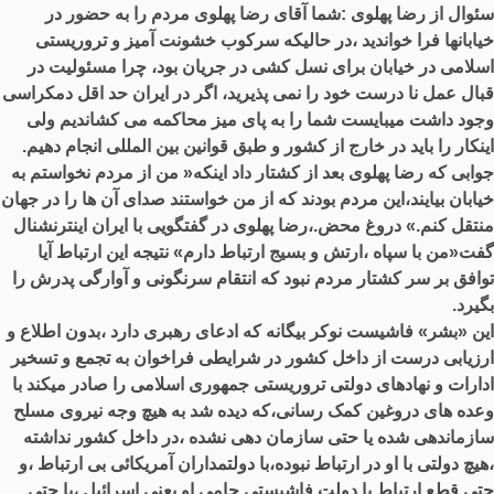
سئوال از رضا پهلوی :شما آقای رضا پهلوی مردم را به حضور در
خیابانها فرا خواندید ،در حالیکه سرکوب خشونت آمیز و تروریستی
اسلامی در خیابان برای نسل کشی در جریان بود، چرا مسئولیت در
قبال عمل نا درست خود را نمی پذیرید، اگر در ایران حد اقل دمکراسی
وجود داشت میبایست شما را به پای میز محاکمه می کشاندیم ولی
اینکار را باید در خارج از کشور و طبق قوانین بین المللی انجام دهیم.
جوابی که رضا پهلوی بعد از کشتار داد اینکه« من از مردم نخواستم به
خیابان بیایند،این مردم بودند که از من خواستند صدای آن ها را در جهان
منتقل کنم.» دروغ محض.،رضا پهلوی در گفتگويی با ایران اینترنشنال
گفت«من با سپاه ،ارتش و بسیج ارتباط دارم» نتیجه این ارتباط آیا
توافق بر سر کشتار مردم نبود که انتقام سرنگونی و آوارگی پدرش را
بگیرد.
این «بشر» فاشیست نوکر بیگانه که ادعای رهبری دارد ،بدون اطلاع و
ارزیابی درست از داخل کشور در شرایطی فراخوان به تجمع و تسخیر
ادارات و نهادهای دولتی تروریستی جمهوری اسلامی را صادر میکند با
وعده های دروغین کمک رسانی،که دیده شد به هیچ وجه نیروی مسلح
سازماندهی شده یا حتی سازمان دهی نشده ،در داخل کشور نداشته
،هیچ دولتی با او در ارتباط نبوده،با دولتمداران آمریکائی بی ارتباط ،و
حتی قطع ارتباط با دولت فاشیستی حامی او یعنی اسرائیل ،یا حتی