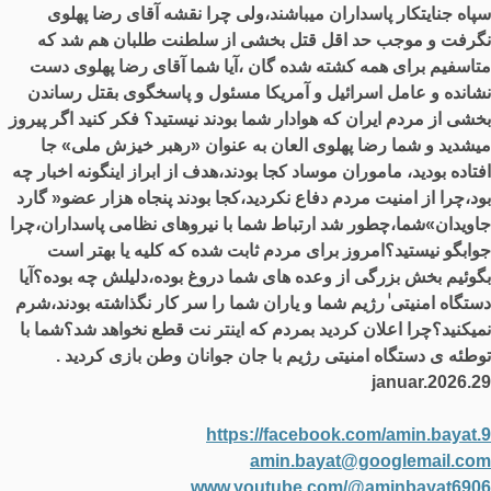
سپاه جنایتکار پاسداران میباشند،ولی چرا نقشه آقای رضا پهلوی
نگرفت و موجب حد اقل قتل بخشی از سلطنت طلبان هم شد که
متاسفیم برای همه کشته شده گان ،آیا شما آقای رضا پهلوی دست
نشانده و عامل اسرائیل و آمریکا مسئول و پاسخگوی بقتل رساندن
بخشی از مردم ایران که هوادار شما بودند نیستید؟ فکر کنید اگر پیروز
میشدید و شما رضا پهلوی العان به عنوان «رهبر خیزش ملی» جا
افتاده بودید، ماموران موساد کجا بودند،هدف از ابراز اینگونه اخبار چه
بود،چرا از امنیت مردم دفاع نکردید،کجا بودند پنجاه هزار عضو« گارد
جاویدان»شما،چطور شد ارتباط شما با نیروهای نظامی پاسداران،چرا
جوابگو نیستید؟امروز برای مردم ثابت شده که کلیه یا بهتر است
بگوئیم بخش بزرگی از وعده های شما دروغ بوده،دلیلش چه بوده؟آیا
دستگاه امنیتی ٰرژیم شما و یاران شما را سر کار نگذاشته بودند،شرم
نمیکنید؟چرا اعلان کردید بمردم که اینتر نت قطع نخواهد شد؟شما با
توطئه ی دستگاه امنیتی رژیم با جان جوانان وطن بازی کردید .
29.januar.2026
https://facebook.com/amin.bayat.9
amin.bayat@googlemail.com
www.youtube.com/@aminbayat6906