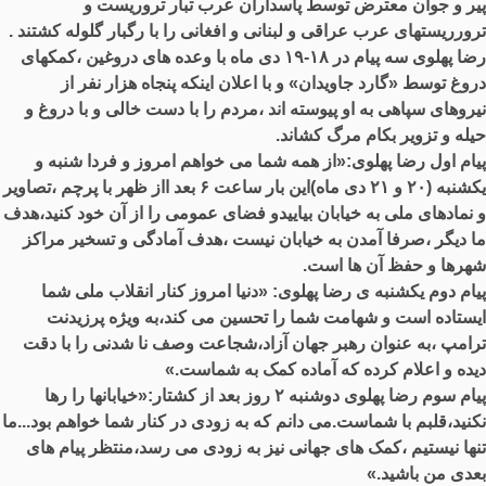
پیر و جوان معترض توسط پاسداران عرب تبار تروریست و
ترورریستهای عرب عراقی و لبنانی و افغانی را با رگبار گلوله کشتند .
رضا پهلوی سه پیام در ۱۸-۱۹ دی ماه با وعده های دروغین ،کمکهای
دروغ توسط «گارد جاویدان» و با اعلان اینکه پنجاه هزار نفر از
نیروهای سپاهی به او پیوسته اند ،مردم را با دست خالی و با دروغ و
حیله و تزویر بکام مرگ کشاند.
پیام اول رضا پهلوی:«از همه شما می خواهم امروز و فردا شنبه و
یکشنبه (۲۰ و ۲۱ دی ماه)این بار ساعت ۶ بعد ااز ظهر با پرچم ،تصاویر
و نمادهای ملی به خیابان بیاییدو فضای عمومی را از آن خود کنید،هدف
ما دیگر ،صرفا آمدن به خیابان نیست ،هدف آمادگی و تسخیر مراکز
شهرها و حفظ آن ها است.
پیام دوم یکشنبه ی رضا پهلوی: «دنیا امروز کنار انقلاب ملی شما
ایستاده است و شهامت شما را تحسین می کند،به ویژه پرزیدنت
ترامپ ،به عنوان رهبر جهان آزاد،شجاعت وصف نا شدنی را با دقت
دیده و اعلام کرده که آماده کمک به شماست.»
پیام سوم رضا پهلوی دوشنبه ۲ روز بعد از کشتار:«خیابانها را رها
نکنید،قلبم با شماست.می دانم که به زودی در کنار شما خواهم بود...ما
تنها نیستیم ،کمک های جهانی نیز به زودی می رسد،منتظر پیام های
بعدی من باشید.»