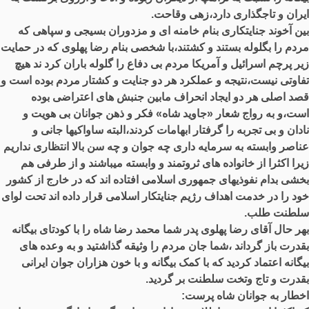
ایران و تاجگذاری دارد،زهی وقاحت.
بین آخوند جنایتکاری بنام خامنه ای و مزدوران بسیجی و سپاهی که
مردم را بگلوله بستند و کشتند،با شخصی بنام رضا پهلوی که در حمایت
زیر پرچم اسرائیل و آمریکا مردم بی دفاع را گلوله باران کرد ند هیچ
تفاوتی نیست،نتیجه و عملکرد هر دو جنایت و کشتار مردم بوده است و
قصد اصلی هر دو ایجاد انحراف مابین جنبش های اعتراضی بوده
است،و به رواج شعار «جاوید شاه» فکر و ذهن جوانان بی هویت و
نادان و بی تجربه را گرفتار ابهامات کردند،البته ساواکیها جانی و
عناصر وابسته به سرمایه داری چه جوان و چه سن بالا انتظاری نداریم
زیرا اکثرا از خانواده های ثروتمند و وابسته میباشند و از طرفی هم
بخشی بدام نفوذیهای جمهوری اسلامی افتاده اند که در خارج از کشور
خود را در خدمت اهداف رژیم جنایتکار اسلامی قرار داده اند تحت لوای
سلطنت طلب.
بهر حال آقای رضا پهلوی پدر شما محمد رضا شاه را با کودتای بیگانه
بقدرت باز گرداند ،شما جان مردم را وثیقه گذاشتید و به وعده های
بیگانه اعتماد کردید که با کمک بیگانه و با خون هزاران جوان ایرانی
بقدرت و تاج وتخت سلطنت بر گردید.
اخطار به جوانان شاه پرست: