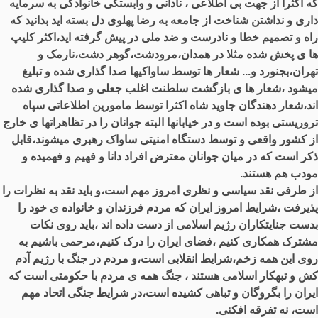
که اکثرا از جهت بی اطلاعی ، نادانی و وابستگی خانوادگی به سرمایه
داری و نداشتن شناخت از جامعه به رضا پهلوی دل بسته اید بدانید که
راه و تصمیم خطا و نادرست و ضد ملی در پیش گرفته اید،اکثر کلیپ
ها ی پخش شده مثلا در همدان،مرودشت،گوهر دشت،نارمک و
تهران،بجنورد و... شعار ها توسط ساواکیها صدا گذاری شده و تبلیغ
میشود ،شعار ها ی بازگشت سلطنت اغلب جعلی و صدا گذاری شده
اند،شعار دهندگان جاوید شاه اکثرا توسط مامورین اطلاعاتی سپاه
تروریستی بوده است و در خیابانها البته جوانان را در تظاهراتها ی خارج
از کشور واقعی و توسط دستگاه امنیتی ساواک رهبری میشوند،قابل
ذکر است که در میان جوانان معترض افراد دانا و فهیم و فهمیده و
مودب هم هستند.
از طرفی نقد سیاسی و نظری امروز مهم است،و باید نقد به نظرات را
پذیرفت ،شرایط امروز ایران که مردم فرزندان و خانواده ی خود را
بدست جنایتکاران رژیم اسلامی از دست داده اند ،باید روی نکات
مشترک همکاری کنیم ،فضای ایران را درک کنیم،مرحمی باشیم به
روی این همه زخم،شرایط انقلابی است،و مردم در جنگ با رژیم آدم
کش و تبهکار اسلامی هستند ، جنگ همه ی مردم با حکومتی است که
ایران را بگروگان و تباهی کشیده است،در شرایط جنگی اتحاد مهم
است، نه تفرقه افکنی.