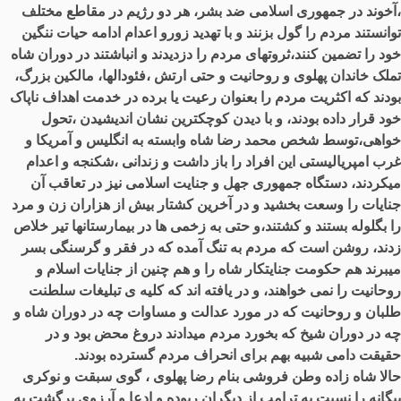
،آخوند در جمهوری اسلامی ضد بشر، هر دو رژیم در مقاطع مختلف
توانستند مردم را گول بزنند و با تهدید زورو اعدام ادامه حیات ننگین
خود را تضمین کنند،ثروتهای مردم را دزدیدند و انباشتند در دوران شاه
تملک خاندان پهلوی و روحانیت و حتی ارتش ،فئودالها، مالکین بزرگ،
بودند که اکثریت مردم را بعنوان رعیت یا برده در خدمت اهداف ناپاک
خود قرار داده بودند، و با دیدن کوچکترین نشان اندیشیدن ،تحول
خواهی،توسط شخص محمد رضا شاه وابسته به انگلیس و آمریکا و
غرب امپریالیستی این افراد را باز داشت و زندانی ،شکنجه و اعدام
میکردند، دستگاه جمهوری جهل و جنایت اسلامی نیز در تعاقب آن
جنایات را وسعت بخشید و در آخرین کشتار بیش از هزاران زن و مرد
را بگلوله بستند و کشتند،و حتی به زخمی ها در بیمارستانها تیر خلاص
زدند، روشن است که مردم به تنگ آمده که در فقر و گرسنگی بسر
میبرند هم حکومت جنایتکار شاه را و هم چنین از جنایات اسلام و
روحانیت را نمی خواهند، و در یافته اند که کلیه ی تبلیغات سلطنت
طلبان و روحانیت که در مورد عدالت و مساوات چه در دوران شاه و
چه در دوران شیخ که بخورد مردم میدادند دروغ محض بود و در
حقیقت دامی شبیه بهم برای انحراف مردم گسترده بودند.
حالا شاه زاده وطن فروشی بنام رضا پهلوی ، گوی سبقت و نوکری
بیگانه را نسبت به ترامپ از دیگران ربوده و ادعا و آرزوی برگشت به