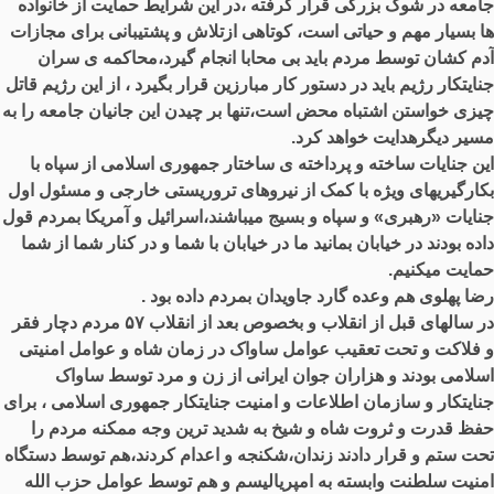
جامعه در شوک بزرگی قرار گرفته ،در این شرایط حمایت از خانواده
ها بسیار مهم و حیاتی است، کوتاهی ازتلاش و پشتیبانی برای مجازات
آدم کشان توسط مردم باید بی محابا انجام گیرد،محاکمه ی سران
جنایتکار رژیم باید در دستور کار مبارزین قرار بگیرد ، از این رژیم قاتل
چیزی خواستن اشتباه محض است،تنها بر چیدن این جانیان جامعه را به
مسیر دیگرهدایت خواهد کرد.
این جنایات ساخته و پرداخته ی ساختار جمهوری اسلامی از سپاه با
بکارگیریهای ویژه با کمک از نیروهای تروریستی خارجی و مسئول اول
جنایات «رهبری» و سپاه و بسیج میباشند،اسرائیل و آمریکا بمردم قول
داده بودند در خیابان بمانید ما در خیابان با شما و در کنار شما از شما
حمایت میکنیم.
رضا پهلوی هم وعده گارد جاویدان بمردم داده بود .
در سالهای قبل از انقلاب و بخصوص بعد از انقلاب ۵۷ مردم دچار فقر
و فلاکت و تحت تعقیب عوامل ساواک در زمان شاه و عوامل امنیتی
اسلامی بودند و هزاران جوان ایرانی از زن و مرد توسط ساواک
جنایتکار و سازمان اطلاعات و امنیت جنایتکار جمهوری اسلامی ، برای
حفظ قدرت و ثروت شاه و شیخ به شدید ترین وجه ممکنه مردم را
تحت ستم و قرار دادند زندان،شکنجه و اعدام کردند،هم توسط دستگاه
امنیت سلطنت وابسته به امپریالیسم و هم توسط عوامل حزب الله