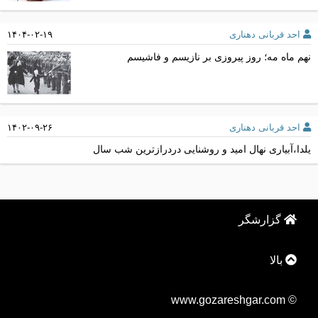
احد قربانی دهناری
۱۴۰۴-۰۲-۱۹
نهم ماه مه؛ روز پیروزی بر نازیسم و فاشیسم
احد قربانی دهناری
۱۴۰۲-۰۹-۲۶
یلدا،آبیاری نهال امید و روشنایی دردرازترین شب سال
گزارشگر
بالا
© www.gozareshgar.com