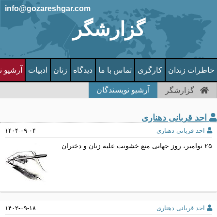
info@gozareshgar.com
گزارشگر
خاطرات زندان
کارگری
تماس با ما
دیدگاه
زنان
ادبیات
آرشیو ن
آرشیو نویسندگان
گزارشگر
احد قربانی دهناری
احد قربانی دهناری
۱۴۰۴-۰۹-۰۴
۲۵ نوامبر، روز جهانی منع خشونت علیه زنان و دختران
احد قربانی دهناری
۱۴۰۲-۰۹-۱۸